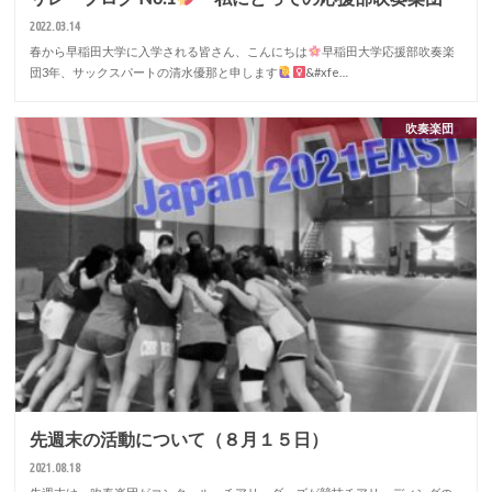
2022.03.14
春から早稲田大学に入学される皆さん、こんにちは
早稲田大学応援部吹奏楽
団3年、サックスパートの清水優那と申します‍‍
&#xfe…
吹奏楽団
先週末の活動について（８月１５日）
2021.08.18