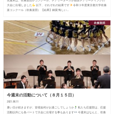
先週末は、吹奏楽団がコンクール、チアリーダーズが競技チアリーディングの
大会に出場しました
以下、それぞれの結果です
令和３年度東京都大学吹奏
楽コンクール（吹奏楽団） 【結果】銅賞 悔しい…
吹奏楽団
今週末の活動について（８月１５日）
2021.08.11
暑い日が続きますが、皆様如何がお過ごしでしょうか
私たち応援部は、応援
活動以外にも各パートで大会に出場する事もあります
今週末はなんと、吹奏