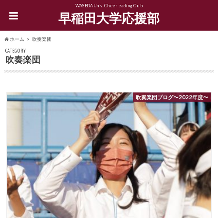
WASEDA Univ. Cheerleading Club
早稲田大学応援部
ホーム
吹奏楽団
CATEGORY
吹奏楽団
吹奏楽団ブログ〜2022年度〜