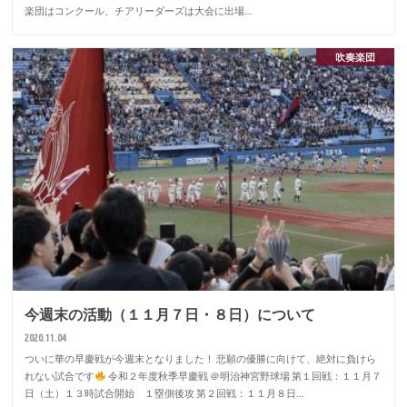
楽団はコンクール、チアリーダーズは大会に出場…
吹奏楽団
今週末の活動（１１月７日・８日）について
2020.11.04
ついに華の早慶戦が今週末となりました！ 悲願の優勝に向けて、絶対に負けら
れない試合です
令和２年度秋季早慶戦 ＠明治神宮野球場 第１回戦：１１月７
日（土）１３時試合開始 １塁側後攻 第２回戦：１１月８日…