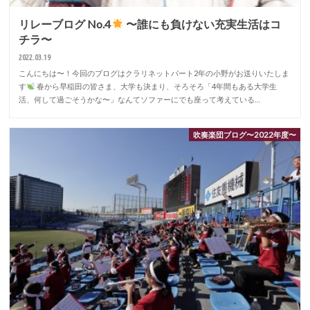
リレーブログ No.4
〜誰にも負けない充実生活はコ
チラ〜
2022.03.19
こんにちは〜！今回のブログはクラリネットパート2年の小野がお送りいたしま
す
春から早稲田の皆さま、大学も決まり、そろそろ「4年間もある大学生
活、何して過ごそうかな〜」なんてソファーにでも座って考えている…
吹奏楽団ブログ〜2022年度〜