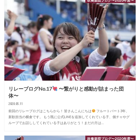
吹奏楽団ブログ〜2020年度〜
リレーブログNo.17
〜繋がりと感動が詰まった団
体〜
2020.05.11
前回のリレーブログはこちらから！ 皆さんこんにちは
フルートパート3年、
新歓担当の横倉です。 もう既に公式LINEを追加してくれている子、個チャやグ
ループでお話ししてくれている子はありがとう！まだの方は…
吹奏楽団ブログ〜2020年度〜