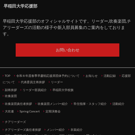
早稲田大学応援部
早稲田大学応援部のオフィシャルサイトです。リーダー,吹奏楽団,チ
アリーダーズの活動の様子や新入部員募集のご案内をしておりま
す。
お問い合わせ
TOP
令和８年度春季早慶戦応援席団体予約について
お知らせ
活動記録
応援部
について
代表委員主将挨拶
リーダー
副将挨拶
リーダー部員紹介
早稲田大学校旗
吹奏楽団
吹奏楽団責任者挨拶
吹奏楽団メンバー紹介
常任指揮・スタッフ紹介
活動紹介
大吹連
Spring Concert
定期演奏会
チアリーダーズ
チアリーダーズ責任者挨拶
メンバー紹介
衣装紹介