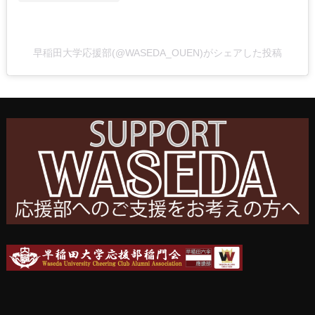
早稲田大学応援部(@WASEDA_OUEN)がシェアした投稿