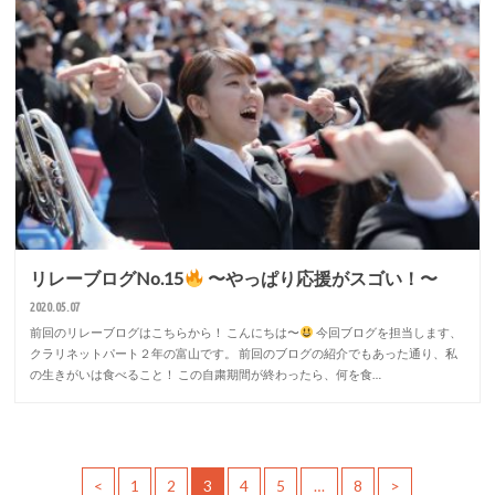
リレーブログNo.15
〜やっぱり応援がスゴい！〜
2020.05.07
前回のリレーブログはこちらから！ こんにちは〜
今回ブログを担当します、
クラリネットパート２年の富山です。 前回のブログの紹介でもあった通り、私
の生きがいは食べること！ この自粛期間が終わったら、何を食…
<
1
2
3
4
5
…
8
>