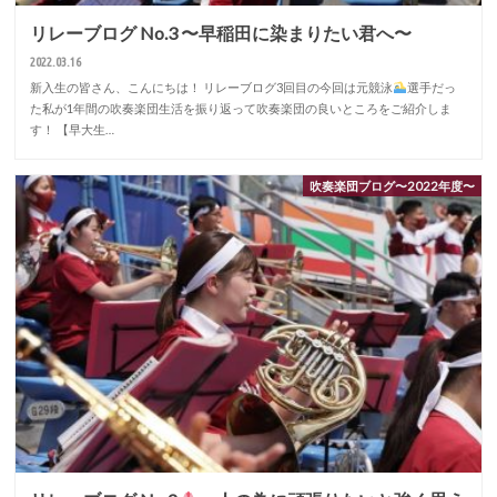
リレーブログ No.3 〜早稲田に染まりたい君へ〜
2022.03.16
新入生の皆さん、こんにちは！ リレーブログ3回目の今回は元競泳
選手だっ
た私が1年間の吹奏楽団生活を振り返って吹奏楽団の良いところをご紹介しま
す！ 【早大生…
吹奏楽団ブログ〜2022年度〜