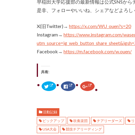
早稲田大学応援部の最新情報は公式SNSから
是非、フォローやいいね、シェアなどよろし
X(旧Twitter)→
https://x.com/WU_ouen?s=20
Instagram→
https://www.instagram.com/wase
utm_source=ig_web_button_share_sheet&ig
Facebook→
https://m.facebook.com/w.ouen/
共有:
ク
F
ク
リ
a
リ
ッ
c
ッ
ク
e
ク
し
b
し
て
o
て
T
o
G
w
k
o
活動記録
i
で
o
t
共
g
ピックアップ
吹奏楽団
チアリーダーズ
リ
t
有
l
e
す
e
r
る
+
USA大会
競技チアリーディング
で
に
で