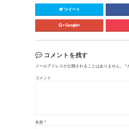
共
は
共
有
ク
有
(
リ
(
ツイート
新
ッ
新
し
ク
し
い
し
い
ウ
て
ウ
ィ
く
ィ
Google+
ン
だ
ン
ド
さ
ド
ウ
い
ウ
で
(
で
開
新
開
き
し
き
ま
い
ま
す
ウ
す
コメントを残す
)
ィ
)
ン
ド
メールアドレスが公開されることはありません。
*
ウ
で
開
き
コメント
ま
す
)
名前
*