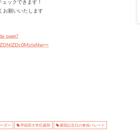
チェックできます！
くお願いいたします
da_ouen?
sh=ZDNlZDc0MzIxNw==
ーダー
早稲田大学応援部
建国記念日の奉祝パレード