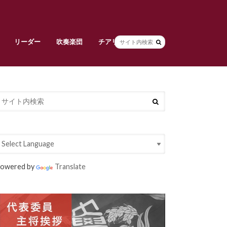
リーダー
吹奏楽団
チアリーダーズ
副将挨拶
リーダー部員紹介
早稲田大学校旗
吹奏楽団責任者挨拶
吹奏楽団メンバー紹介
常任指揮・スタッフ紹介
活動紹介
チアリーダーズ責任者挨拶
メンバー紹介
衣装紹介
大吹連
Spring Concert
定期演奏会
owered by
Translate