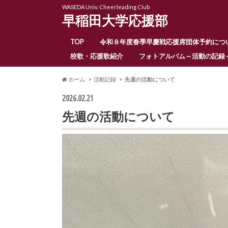
WASEDA Univ. Cheerleading Club
早稲田大学応援部
TOP
令和８年度春季早慶戦応援席団体予約につ
校歌・応援歌紹介
フォトアルバム～活動の記録
ホーム
活動記録
先週の活動について
2026.02.21
先週の活動について