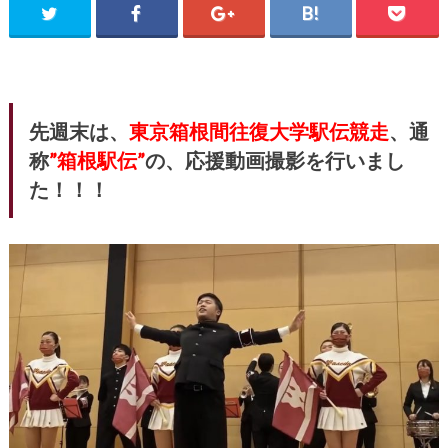
先週末は、
東京箱根間往復大学駅伝競走
、通
称
”箱根駅伝”
の、応援動画撮影を行いまし
た！！！