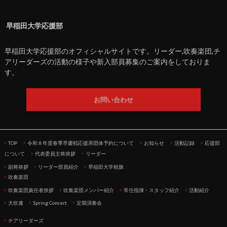
早稲田大学応援部
早稲田大学応援部のオフィシャルサイトです。リーダー,吹奏楽団,チ
アリーダーズの活動の様子や新入部員募集のご案内をしておりま
す。
お問い合わせ
TOP
令和８年度春季早慶戦応援席団体予約について
お知らせ
活動記録
応援部
について
代表委員主将挨拶
リーダー
副将挨拶
リーダー部員紹介
早稲田大学校旗
吹奏楽団
吹奏楽団責任者挨拶
吹奏楽団メンバー紹介
常任指揮・スタッフ紹介
活動紹介
大吹連
Spring Concert
定期演奏会
チアリーダーズ