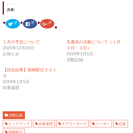
共有:
ク
F
ク
リ
a
リ
ッ
c
ッ
ク
e
ク
し
b
し
て
o
て
１月の予定について
先週末の活動について（１月
T
o
G
w
k
o
2021年12月24日
２日・３日）
i
で
o
お知らせ
2020年1月5日
t
共
g
t
有
l
活動記録
e
す
e
r
る
+
で
に
で
【試合結果】箱根駅伝２０１
共
は
共
９
有
ク
有
(
リ
(
2019年1月5日
新
ッ
新
し
ク
し
吹奏楽団
い
し
い
ウ
て
ウ
ィ
く
ィ
ン
だ
ン
ド
さ
ド
ウ
い
ウ
で
(
で
開
新
開
活動記録
き
し
き
ま
い
ま
ピックアップ
吹奏楽団
チアリーダーズ
リーダー
応援
す
ウ
す
)
ィ
)
箱根駅伝