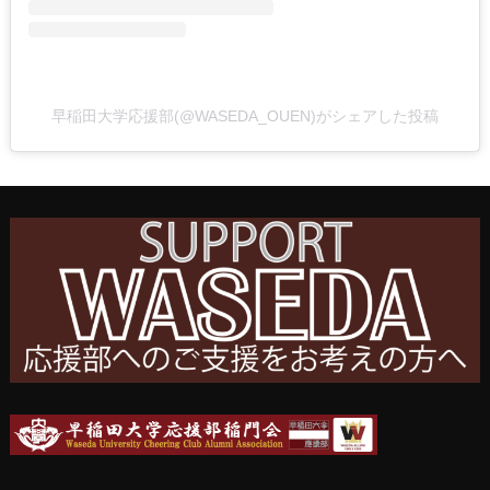
早稲田大学応援部(@WASEDA_OUEN)がシェアした投稿