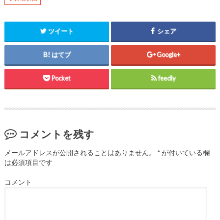
ン
ド
ウ
で
開
き
ツイート
シェア
ま
す
)
はてブ
Google+
Pocket
feedly
コメントを残す
メールアドレスが公開されることはありません。
*
が付いている欄
は必須項目です
コメント