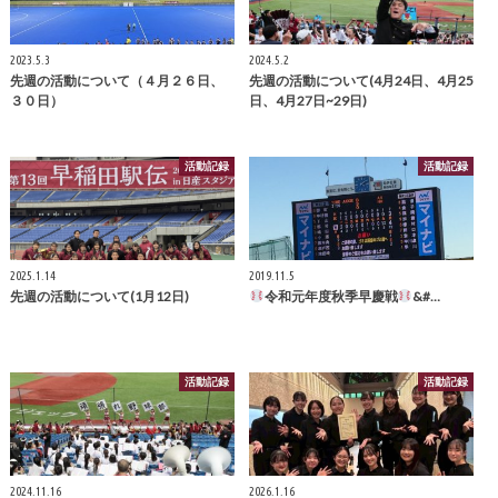
2023.5.3
2024.5.2
先週の活動について（４月２６日、
先週の活動について(4月24日、4月25
３０日）
日、4月27日~29日)
活動記録
活動記録
2025.1.14
2019.11.5
先週の活動について(1月12日)
令和元年度秋季早慶戦
&#…
活動記録
活動記録
2024.11.16
2026.1.16