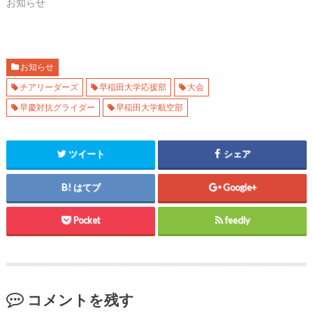
し
ク
し
お知らせ
い
し
い
ウ
て
ウ
ィ
く
ィ
ン
だ
ン
ド
さ
ド
ウ
い
ウ
で
(
で
開
新
開
お知らせ
き
し
き
ま
い
ま
チアリーダーズ
早稲田大学応援部
大会
す
ウ
す
)
ィ
)
早慶対抗グライダー
早稲田大学航空部
ン
ド
ウ
で
開
き
ツイート
シェア
ま
す
)
はてブ
Google+
Pocket
feedly
コメントを残す