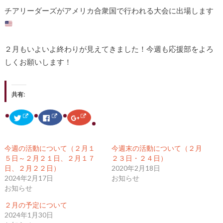
チアリーダーズがアメリカ合衆国で行われる大会に出場します
２月もいよいよ終わりが見えてきました！今週も応援部をよろ
しくお願いします！
共有:
ク
F
ク
リ
a
リ
ッ
c
ッ
ク
e
ク
し
b
し
て
o
て
今週の活動について（２月１
今週末の活動について（２月
T
o
G
w
k
o
５日～２月２１日、２月１７
２３日・２４日）
i
で
o
日、２月２２日）
2020年2月18日
t
共
g
t
有
l
2024年2月17日
お知らせ
e
す
e
r
る
+
お知らせ
で
に
で
共
は
共
２月の予定について
有
ク
有
(
リ
(
2024年1月30日
新
ッ
新