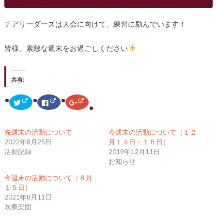
チアリーダーズは大会に向けて、練習に励んでいます！
皆様、素敵な週末をお過ごしください
共有:
ク
F
ク
リ
a
リ
ッ
c
ッ
ク
e
ク
し
b
し
て
o
て
先週末の活動について
今週末の活動について（１２
T
o
G
w
k
o
2022年8月25日
月１４日・１５日）
i
で
o
活動記録
2019年12月11日
t
共
g
t
有
l
お知らせ
e
す
e
r
る
+
で
に
で
今週末の活動について（８月
共
は
共
１５日）
有
ク
有
(
リ
(
2021年8月11日
新
ッ
新
し
ク
し
吹奏楽団
い
し
い
ウ
て
ウ