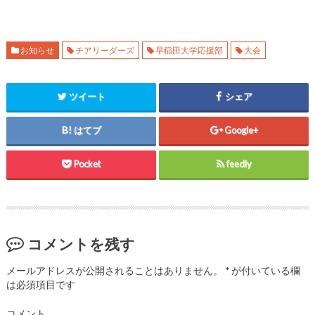
ィ
く
ィ
ン
だ
ン
ド
さ
ド
ウ
い
ウ
で
(
で
開
新
開
お知らせ
チアリーダーズ
早稲田大学応援部
大会
き
し
き
ま
い
ま
す
ウ
す
)
ィ
)
ン
ツイート
シェア
ド
ウ
で
開
はてブ
Google+
き
ま
す
)
Pocket
feedly
コメントを残す
メールアドレスが公開されることはありません。
*
が付いている欄
は必須項目です
コメント