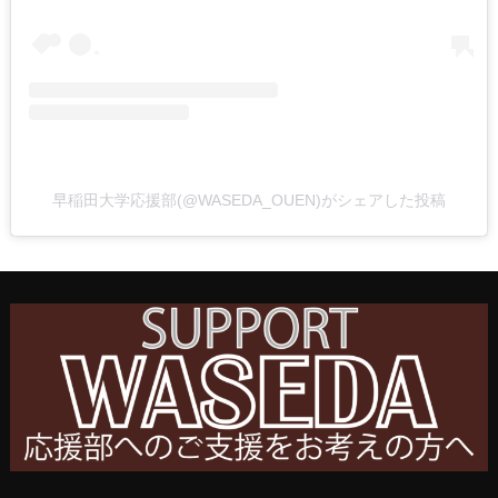
早稲田大学応援部(@WASEDA_OUEN)がシェアした投稿