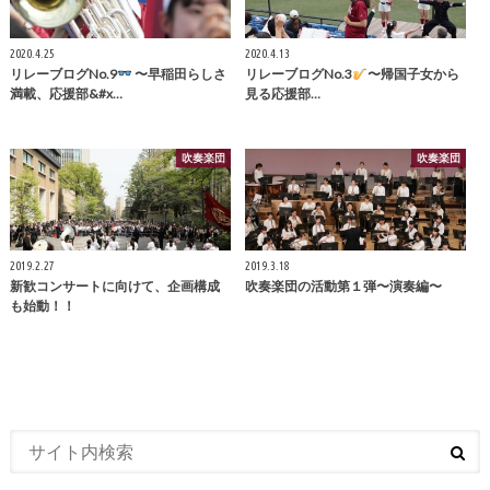
2020.4.25
2020.4.13
リレーブログNo.9
〜早稲田らしさ
リレーブログNo.3
〜帰国子女から
満載、応援部&#x…
見る応援部…
吹奏楽団
吹奏楽団
2019.2.27
2019.3.18
新歓コンサートに向けて、企画構成
吹奏楽団の活動第１弾〜演奏編〜
も始動！！