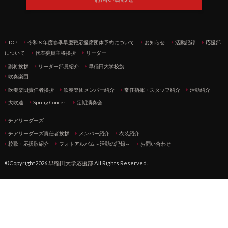
TOP
令和８年度春季早慶戦応援席団体予約について
お知らせ
活動記録
応援部
について
代表委員主将挨拶
リーダー
副将挨拶
リーダー部員紹介
早稲田大学校旗
吹奏楽団
吹奏楽団責任者挨拶
吹奏楽団メンバー紹介
常任指揮・スタッフ紹介
活動紹介
大吹連
Spring Concert
定期演奏会
チアリーダーズ
チアリーダーズ責任者挨拶
メンバー紹介
衣装紹介
校歌・応援歌紹介
フォトアルバム～活動の記録～
お問い合わせ
©Copyright2026
早稲田大学応援部
.All Rights Reserved.