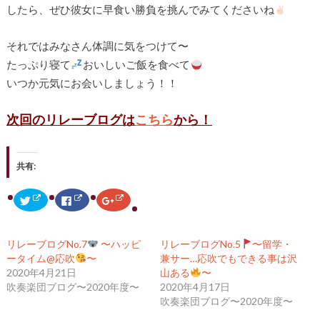
したら、ぜひ彼女に早食い勝負を挑んでみてくださいね
それではみなさん体調に気をつけて〜
たっぷり寝て
おいしいご飯を食べて
いつか元気にお会いしましょう！！
次回のリレーブログは
こちら
から！
共有:
ク
F
ク
リ
a
リ
ッ
c
ッ
ク
e
ク
し
b
し
て
o
て
リレーブログNo.7
〜ハッピ
リレーブログNo.5
〜留学・
T
o
G
w
k
o
ータイム@応吹
〜
兼サー…応吹でもできる事は沢
i
で
o
2020年4月21日
山ある
〜
t
共
g
t
有
l
吹奏楽団ブログ〜2020年度〜
2020年4月17日
e
す
e
r
る
+
吹奏楽団ブログ〜2020年度〜
で
に
で
共
は
共