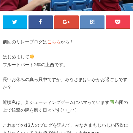
前回のリレーブログは
こちら
から！
はじめまして
フルートパート2年の上西です。
長いお休みの真っ只中ですが、みなさまはいかがお過ごしです
か？
近頃私は、某シューティングゲームにハマっています
布団の
上で銃撃の腕を磨く日々です( ◠‿◠ )
これまでの13人のブログを読んで、みなさまもじわじわ応吹に
入りたくなってきた頃ではないでしょうか〜〜〜