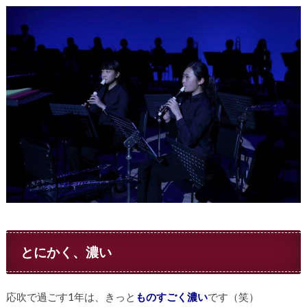
とにかく、濃い
応吹で過ごす1年は、きっと
ものすごく濃い
です（笑）