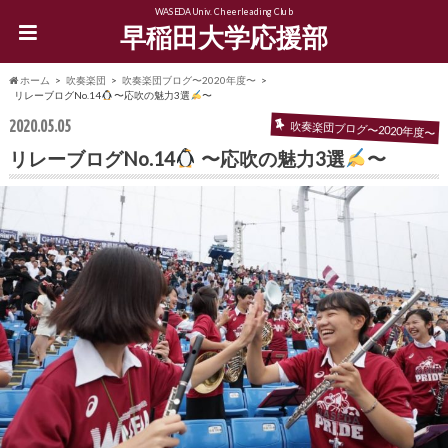
WASEDA Univ. Cheerleading Club
早稲田大学応援部
ホーム
吹奏楽団
吹奏楽団ブログ〜2020年度〜
リレーブログNo.14
〜応吹の魅力3選
〜
2020.05.05
吹奏楽団ブログ〜2020年度〜
リレーブログNo.14
〜応吹の魅力3選
〜