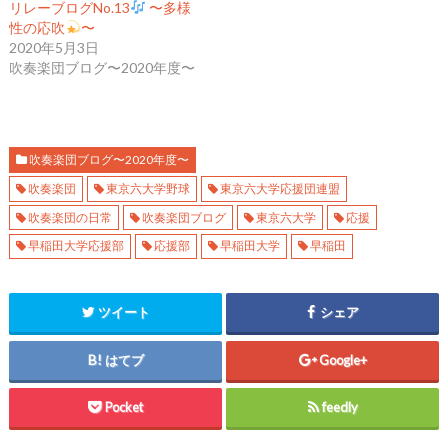
リレーブログNo.13
〜多様
有
ク
有
(
リ
(
性の応吹
〜
新
ッ
新
し
ク
し
2020年5月3日
い
し
い
吹奏楽団ブログ〜2020年度〜
ウ
て
ウ
ィ
く
ィ
ン
だ
ン
ド
さ
ド
ウ
い
ウ
で
(
で
開
新
開
き
し
き
吹奏楽団ブログ〜2020年度〜
ま
い
ま
す
ウ
す
)
ィ
)
吹奏楽団
東京六大学野球
東京六大学応援団連盟
ン
ド
吹奏楽団の日常
吹奏楽団ブログ
東京六大学
応援
ウ
で
早稲田大学応援部
応援部
早稲田大学
早稲田
開
き
ま
す
)
ツイート
シェア
はてブ
Google+
Pocket
feedly