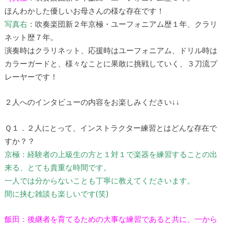
ほんわかした優しいお母さんの様な存在です！
写真右
：吹奏楽団新２年京極・ユーフォニアム歴１年、クラリ
ネット歴７年。
演奏時はクラリネット、応援時はユーフォニアム、ドリル時は
カラーガードと、様々なことに果敢に挑戦していく、３刀流プ
レーヤーです！
２人へのインタビューの内容をお楽しみください↓↓
Ｑ１．２人にとって、インストラクター練習とはどんな存在で
すか？？
京極：経験者の上級生の方と１対１で楽器を練習することの出
来る、とても貴重な時間です。
一人では分からないことも丁寧に教えてくださいます。
間に挟む雑談も楽しいです(笑)
飯田：後継者を育てるための大事な練習であると共に、一から