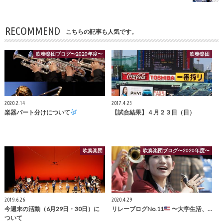
RECOMMEND
こちらの記事も人気です。
吹奏楽団ブログ〜2020年度〜
吹奏楽団
2020.2.14
2017.4.23
楽器パート分けについて
【試合結果】４月２３日（日）
吹奏楽団
吹奏楽団ブログ〜2020年度〜
2019.6.26
2020.4.29
今週末の活動（6月29日・30日）に
リレーブログNo.11
〜大学生活、…
ついて