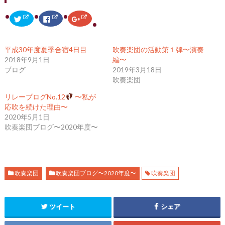
ク
F
ク
リ
a
リ
ッ
c
ッ
ク
e
ク
し
b
し
て
o
て
平成30年度夏季合宿4日目
吹奏楽団の活動第１弾〜演奏
T
o
G
w
k
o
2018年9月1日
編〜
i
で
o
ブログ
2019年3月18日
t
共
g
t
有
l
吹奏楽団
e
す
e
r
る
+
で
に
で
リレーブログNo.12
〜私が
共
は
共
応吹を続けた理由〜
有
ク
有
(
リ
(
2020年5月1日
新
ッ
新
し
ク
し
吹奏楽団ブログ〜2020年度〜
い
し
い
ウ
て
ウ
ィ
く
ィ
ン
だ
ン
ド
さ
ド
ウ
い
ウ
で
(
で
開
新
開
吹奏楽団
吹奏楽団ブログ〜2020年度〜
吹奏楽団
き
し
き
ま
い
ま
す
ウ
す
)
ィ
)
ン
ツイート
シェア
ド
ウ
で