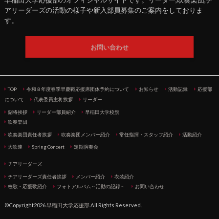
アリーダーズの活動の様子や新入部員募集のご案内をしておりま
す。
お問い合わせ
TOP
令和８年度春季早慶戦応援席団体予約について
お知らせ
活動記録
応援部
について
代表委員主将挨拶
リーダー
副将挨拶
リーダー部員紹介
早稲田大学校旗
吹奏楽団
吹奏楽団責任者挨拶
吹奏楽団メンバー紹介
常任指揮・スタッフ紹介
活動紹介
大吹連
Spring Concert
定期演奏会
チアリーダーズ
チアリーダーズ責任者挨拶
メンバー紹介
衣装紹介
校歌・応援歌紹介
フォトアルバム～活動の記録～
お問い合わせ
©Copyright2026
早稲田大学応援部
.All Rights Reserved.