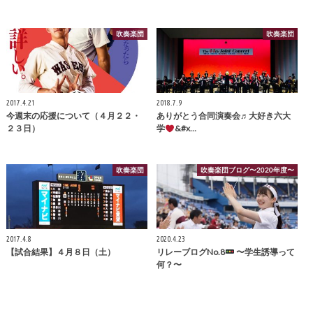
吹奏楽団
吹奏楽団
2017.4.21
2018.7.9
今週末の応援について（４月２２・
ありがとう合同演奏会♬大好き六大
２３日）
学
&#x…
吹奏楽団
吹奏楽団ブログ〜2020年度〜
2017.4.8
2020.4.23
【試合結果】４月８日（土）
リレーブログNo.8
〜学生誘導って
何？〜