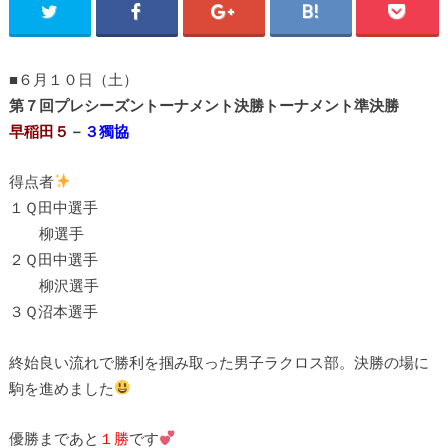
■６月１０日（土）
第７回プレシーズントーナメント決勝トーナメント準決勝
早稲田５
－
３獨協
得点者
１Ｑ田中選手
柳選手
２Ｑ田中選手
柳沢選手
３Ｑ沼本選手
終始良い流れで勝利を掴み取った男子ラクロス部。決勝の場に
駒を進めました
優勝まであと
１勝
です