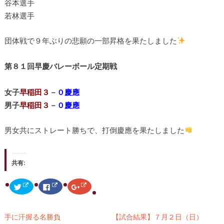
谷本選手
若林選手
団体戦で９年ぶりの悲願の一部昇格を果たしました
第８１回早慶バレーボール定期戦
女子
早稲田３
－
０慶應
男子
早稲田３
－
０慶應
男女共にストレート勝ちで、打倒慶應を果たしました
共有:
ク
F
ク
リ
a
リ
ッ
c
ッ
ク
e
ク
し
b
し
て
o
て
手に汗握る名勝負
【試合結果】７月２日（日）
T
o
G