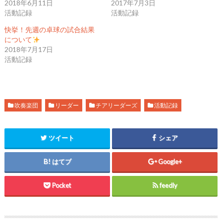
w
k
o
2018年6月11日
2017年7月3日
i
で
o
活動記録
活動記録
t
共
g
t
有
l
e
す
e
快挙！先週の卓球の試合結果
r
る
+
で
に
で
について
共
は
共
2018年7月17日
有
ク
有
(
リ
(
活動記録
新
ッ
新
し
ク
し
い
し
い
ウ
て
ウ
ィ
く
ィ
ン
だ
ン
ド
さ
ド
ウ
い
ウ
吹奏楽団
リーダー
チアリーダーズ
活動記録
で
(
で
開
新
開
き
し
き
ま
い
ま
す
ウ
す
ツイート
シェア
)
ィ
)
ン
ド
ウ
はてブ
Google+
で
開
き
ま
Pocket
feedly
す
)