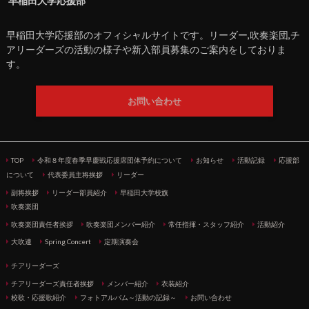
早稲田大学応援部
早稲田大学応援部のオフィシャルサイトです。リーダー,吹奏楽団,チ
アリーダーズの活動の様子や新入部員募集のご案内をしておりま
す。
お問い合わせ
TOP
令和８年度春季早慶戦応援席団体予約について
お知らせ
活動記録
応援部
について
代表委員主将挨拶
リーダー
副将挨拶
リーダー部員紹介
早稲田大学校旗
吹奏楽団
吹奏楽団責任者挨拶
吹奏楽団メンバー紹介
常任指揮・スタッフ紹介
活動紹介
大吹連
Spring Concert
定期演奏会
チアリーダーズ
チアリーダーズ責任者挨拶
メンバー紹介
衣装紹介
校歌・応援歌紹介
フォトアルバム～活動の記録～
お問い合わせ