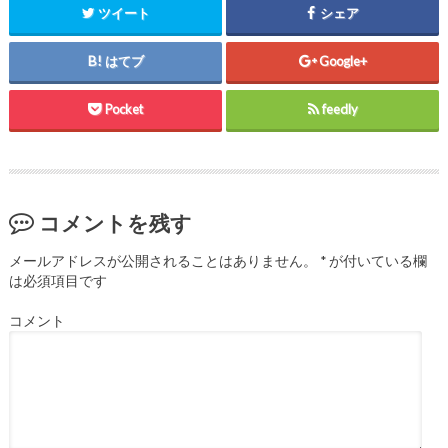
ま
い
ま
ツイート
シェア
す
ウ
す
)
ィ
)
ン
ド
はてブ
Google+
ウ
で
開
き
Pocket
feedly
ま
す
)
コメントを残す
メールアドレスが公開されることはありません。
*
が付いている欄
は必須項目です
コメント