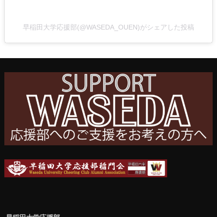
早稲田大学応援部(@WASEDA_OUEN)がシェアした投稿