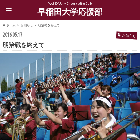
WASEDA Univ. Cheerleading Club
早稲田大学応援部
ホーム
お知らせ
明治戦を終えて
2016.05.17
お知らせ
明治戦を終えて