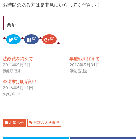
お時間のある方は是非見にいらしてください！
共有:
ク
F
ク
リ
a
リ
ッ
c
ッ
ク
e
ク
し
b
し
て
o
て
法政戦を終えて
早慶戦を終えて
T
o
G
w
k
o
2016年5月2日
2016年5月31日
i
で
o
活動記録
活動記録
t
共
g
t
有
l
e
す
e
今週末は明治戦！
r
る
+
で
に
で
2016年5月11日
共
は
共
お知らせ
有
ク
有
(
リ
(
新
ッ
新
し
ク
し
い
し
い
ウ
て
ウ
ィ
く
ィ
ン
だ
ン
お知らせ
東京六大学野球
ド
さ
ド
ウ
い
ウ
で
(
で
開
新
開
き
し
き