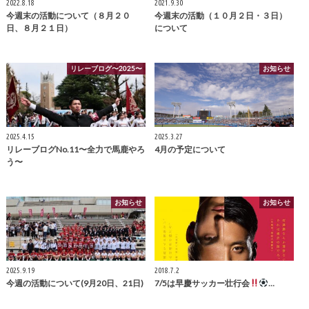
2022.8.18
2021.9.30
今週末の活動について（８月２０
今週末の活動（１０月２日・３日）
日、８月２１日）
について
リレーブログ〜2025〜
お知らせ
2025.4.15
2025.3.27
リレーブログNo.11〜全力で馬鹿やろ
4月の予定について
う〜
お知らせ
お知らせ
2025.9.19
2018.7.2
今週の活動について(9月20日、21日)
7/5は早慶サッカー壮行会
…