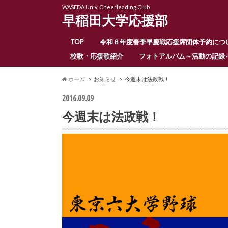
WASEDA Univ. Cheerleading Club
早稲田大学応援部
TOP
令和８年度春季早慶戦応援席団体予約につ
校歌・応援歌紹介
フォトアルバム～活動の記録
ホーム
お知らせ
今週末は法政戦！
2016.09.09
今週末は法政戦！