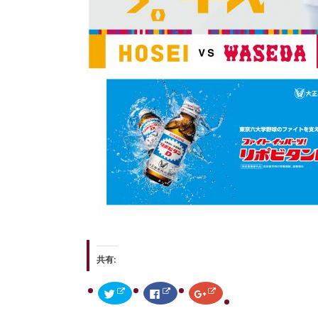
共有:
ク
F
ク
リ
a
リ
ッ
c
ッ
ク
e
ク