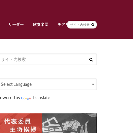
リーダー
吹奏楽団
チアリーダーズ
副将挨拶
リーダー部員紹介
早稲田大学校旗
吹奏楽団責任者挨拶
吹奏楽団メンバー紹介
常任指揮・スタッフ紹介
活動紹介
チアリーダーズ責任者挨拶
メンバー紹介
衣装紹介
大吹連
Spring Concert
定期演奏会
owered by
Translate