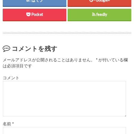
で
開
き
ま
Pocket
feedly
す
)
コメントを残す
メールアドレスが公開されることはありません。
*
が付いている欄
は必須項目です
コメント
名前
*