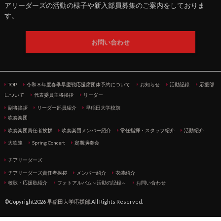
アリーダーズの活動の様子や新入部員募集のご案内をしておりま
す。
お問い合わせ
TOP
令和８年度春季早慶戦応援席団体予約について
お知らせ
活動記録
応援部
について
代表委員主将挨拶
リーダー
副将挨拶
リーダー部員紹介
早稲田大学校旗
吹奏楽団
吹奏楽団責任者挨拶
吹奏楽団メンバー紹介
常任指揮・スタッフ紹介
活動紹介
大吹連
Spring Concert
定期演奏会
チアリーダーズ
チアリーダーズ責任者挨拶
メンバー紹介
衣装紹介
校歌・応援歌紹介
フォトアルバム～活動の記録～
お問い合わせ
©Copyright2026
早稲田大学応援部
.All Rights Reserved.