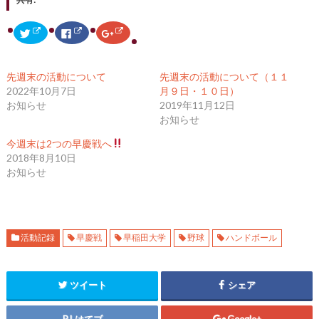
ク
F
ク
リ
a
リ
ッ
c
ッ
ク
e
ク
し
b
し
て
o
て
先週末の活動について
先週末の活動について（１１
T
o
G
w
k
o
2022年10月7日
月９日・１０日）
i
で
o
お知らせ
2019年11月12日
t
共
g
t
有
l
お知らせ
e
す
e
r
る
+
で
に
で
今週末は2つの早慶戦へ
共
は
共
2018年8月10日
有
ク
有
(
リ
(
お知らせ
新
ッ
新
し
ク
し
い
し
い
ウ
て
ウ
ィ
く
ィ
ン
だ
ン
ド
さ
ド
ウ
い
ウ
活動記録
早慶戦
早稲田大学
野球
ハンドボール
で
(
で
開
新
開
き
し
き
ま
い
ま
す
ウ
す
ツイート
シェア
)
ィ
)
ン
ド
ウ
はてブ
Google+