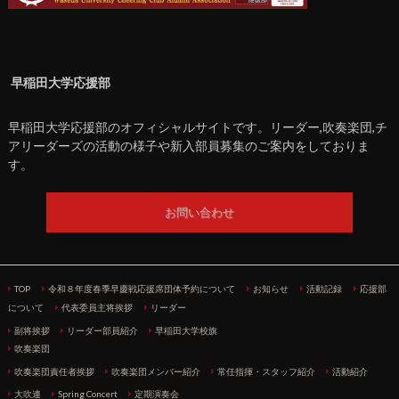
早稲田大学応援部
早稲田大学応援部のオフィシャルサイトです。リーダー,吹奏楽団,チ
アリーダーズの活動の様子や新入部員募集のご案内をしておりま
す。
お問い合わせ
TOP
令和８年度春季早慶戦応援席団体予約について
お知らせ
活動記録
応援部
について
代表委員主将挨拶
リーダー
副将挨拶
リーダー部員紹介
早稲田大学校旗
吹奏楽団
吹奏楽団責任者挨拶
吹奏楽団メンバー紹介
常任指揮・スタッフ紹介
活動紹介
大吹連
Spring Concert
定期演奏会