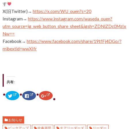
す
X(旧Twitter)→
https://x.com/WU_ouen?s=20
Instagram→
https://www.instagram.com/waseda_ouen?
utm_source=ig_web_button_share_sheet&igsh=ZDNlZDc0MzIx
Nw==
Facebook→
https://www.facebook.com/share/19tfFj4DGo/?
mibextid=wwXIfr
共有:
ク
F
ク
リ
a
リ
ッ
c
ッ
ク
e
ク
し
b
し
て
o
て
T
o
G
w
k
o
お知らせ
i
で
o
t
共
g
ピックアップ
吹奏楽団
チアリーダーズ
リーダー