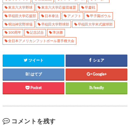
t
有
l
e
す
e
r
る
+
東京六大学野球
東京六大学応援団連盟
早慶戦
で
に
で
共
は
共
早稲田大学応援部
日本拳法
アメフト
甲子園ボウル
有
ク
有
(
リ
(
明治神宮野球場
早稲田大学野球部
早稲田大学米式蹴球部
新
ッ
新
し
ク
し
い
し
い
100周年
記念試合
準決勝
ウ
て
ウ
ィ
く
ィ
全日本アメリカンフットボール選手権大会
ン
だ
ン
ド
さ
ド
ウ
い
ウ
で
(
で
開
新
開
き
し
き
ツイート
シェア
ま
い
ま
す
ウ
す
)
ィ
)
ン
はてブ
Google+
ド
ウ
で
開
Pocket
feedly
き
ま
す
)
コメントを残す