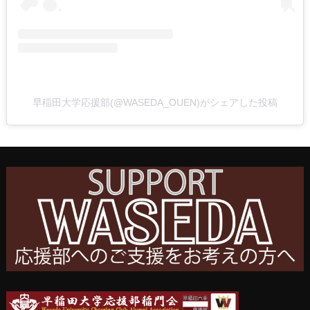
早稲田大学応援部(@WASEDA_OUEN)がシェアした投稿