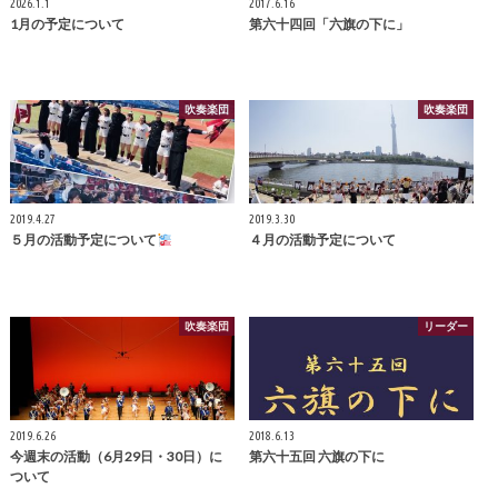
2026.1.1
2017.6.16
1月の予定について
第六十四回「六旗の下に」
吹奏楽団
吹奏楽団
2019.4.27
2019.3.30
５月の活動予定について
４月の活動予定について
吹奏楽団
リーダー
2019.6.26
2018.6.13
今週末の活動（6月29日・30日）に
第六十五回 六旗の下に
ついて