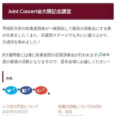
Joint Concert@大隈記念講堂
早稲田大学の吹奏楽団体が一致団結して最高の演奏会にする事
が出来ました！また、応援部ステージでも大いに盛り上がり、
大成功を収めました！
約1週間後には遂に吹奏楽団の定期演奏会が行われます
本年
度の最後の活動となりますので、是非会場にお越しください！
共有:
ク
F
ク
リ
a
リ
ッ
c
ッ
ク
e
ク
し
b
し
て
o
て
１２月の予定について
先週の活動について(12月2
T
o
G
w
k
o
2021年12月1日
日、3日)
i
で
o