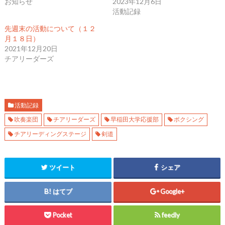
お知らせ
2023年12月6日
t
共
g
t
有
l
活動記録
e
す
e
r
る
+
で
に
で
先週末の活動について（１２
共
は
共
月１８日）
有
ク
有
(
リ
(
2021年12月20日
新
ッ
新
し
ク
し
チアリーダーズ
い
し
い
ウ
て
ウ
ィ
く
ィ
ン
だ
ン
ド
さ
ド
ウ
い
ウ
で
(
で
開
新
開
活動記録
き
し
き
ま
い
ま
吹奏楽団
チアリーダーズ
早稲田大学応援部
ボクシング
す
ウ
す
)
ィ
)
チアリーディングステージ
剣道
ン
ド
ウ
で
開
き
ツイート
シェア
ま
す
)
はてブ
Google+
Pocket
feedly