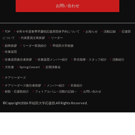
お問い合わせ
TOP
令和８年度春季早慶戦応援席団体予約について
お知らせ
活動記録
応援部
について
代表委員主将挨拶
リーダー
副将挨拶
リーダー部員紹介
早稲田大学校旗
吹奏楽団
吹奏楽団責任者挨拶
吹奏楽団メンバー紹介
常任指揮・スタッフ紹介
活動紹介
大吹連
Spring Concert
定期演奏会
チアリーダーズ
チアリーダーズ責任者挨拶
メンバー紹介
衣装紹介
校歌・応援歌紹介
フォトアルバム～活動の記録～
お問い合わせ
©Copyright2026
早稲田大学応援部
.All Rights Reserved.