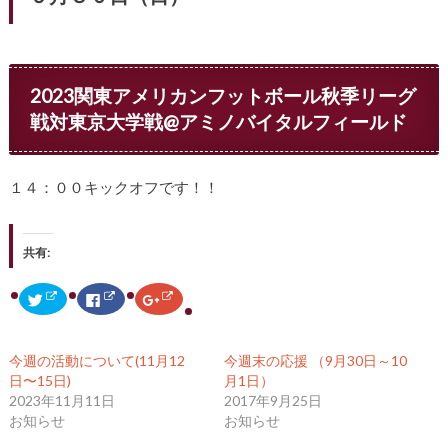
2023関東アメリカンフットボール秋季リーグ
戦対東京大学戦@アミノバイタルフィールド
１４：００キックオフです！！
共有:
ク
F
ク
リ
a
リ
ッ
c
ッ
ク
e
ク
し
b
し
て
o
て
今週の活動について(11月12
今週末の応援 （9月30日～10
T
o
G
w
k
o
日〜15日)
月1日）
i
で
o
2023年11月11日
2017年9月25日
t
共
g
t
有
l
お知らせ
お知らせ
e
す
e
r
る
+