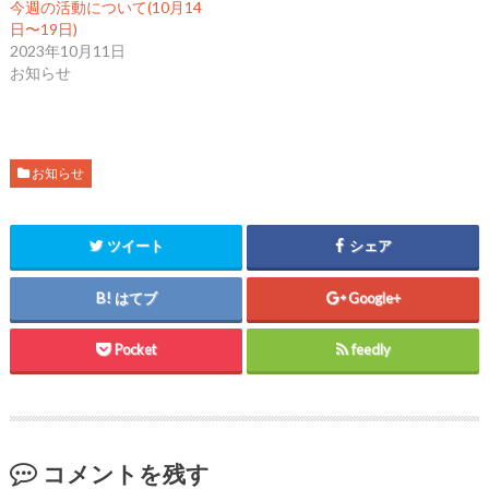
で
に
で
今週の活動について(10月14
共
は
共
日〜19日)
有
ク
有
(
リ
(
2023年10月11日
新
ッ
新
し
ク
し
お知らせ
い
し
い
ウ
て
ウ
ィ
く
ィ
ン
だ
ン
ド
さ
ド
ウ
い
ウ
で
(
で
開
新
開
お知らせ
き
し
き
ま
い
ま
す
ウ
す
)
ィ
)
ン
ツイート
シェア
ド
ウ
で
開
はてブ
Google+
き
ま
す
)
Pocket
feedly
コメントを残す