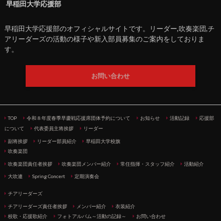
早稲田大学応援部
早稲田大学応援部のオフィシャルサイトです。リーダー,吹奏楽団,チ
アリーダーズの活動の様子や新入部員募集のご案内をしておりま
す。
お問い合わせ
TOP
令和８年度春季早慶戦応援席団体予約について
お知らせ
活動記録
応援部
について
代表委員主将挨拶
リーダー
副将挨拶
リーダー部員紹介
早稲田大学校旗
吹奏楽団
吹奏楽団責任者挨拶
吹奏楽団メンバー紹介
常任指揮・スタッフ紹介
活動紹介
大吹連
Spring Concert
定期演奏会
チアリーダーズ
チアリーダーズ責任者挨拶
メンバー紹介
衣装紹介
校歌・応援歌紹介
フォトアルバム～活動の記録～
お問い合わせ