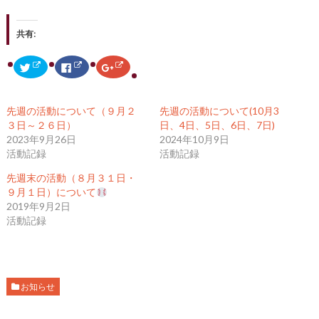
共有:
ク
F
ク
リ
a
リ
ッ
c
ッ
ク
e
ク
し
b
し
て
o
て
先週の活動について（９月２
先週の活動について(10月3
T
o
G
w
k
o
３日～２６日）
日、4日、5日、6日、7日)
i
で
o
2023年9月26日
2024年10月9日
t
共
g
t
有
l
活動記録
活動記録
e
す
e
r
る
+
で
に
で
先週末の活動（８月３１日・
共
は
共
９月１日）について
有
ク
有
(
リ
(
2019年9月2日
新
ッ
新
し
ク
し
活動記録
い
し
い
ウ
て
ウ
ィ
く
ィ
ン
だ
ン
ド
さ
ド
ウ
い
ウ
で
(
で
開
新
開
お知らせ
き
し
き
ま
い
ま
す
ウ
す