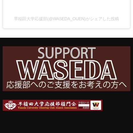
早稲田大学応援部(@WASEDA_OUEN)がシェアした投稿