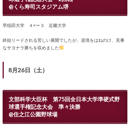
@くら寿司スタジアム堺
早稲田大学 ４×ー３ 近畿大学
終始リードされる苦しい展開でしたが、逆境をはねのけ、見事
なサヨナラ勝ちを収めました
8月26日（土）
文部科学大臣杯 第75回全日本大学準硬式野
球選手権記念大会 準々決勝
@住之江公園野球場