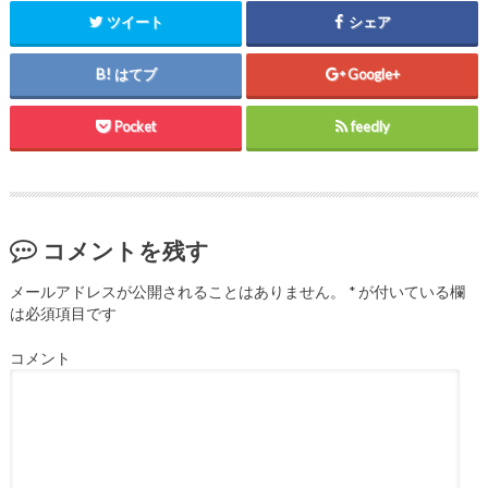
)
ィ
)
ン
ツイート
シェア
ド
ウ
で
開
はてブ
Google+
き
ま
す
)
Pocket
feedly
コメントを残す
メールアドレスが公開されることはありません。
*
が付いている欄
は必須項目です
コメント