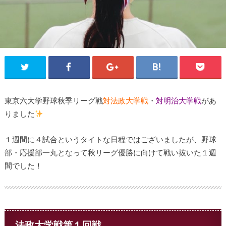
東京六大学野球秋季リーグ戦
対法政大学戦
・
対明治大学戦
があ
りました
１週間に４試合というタイトな日程ではございましたが、野球
部・応援部一丸となって秋リーグ優勝に向けて戦い抜いた１週
間でした！
法政大学戦第１回戦