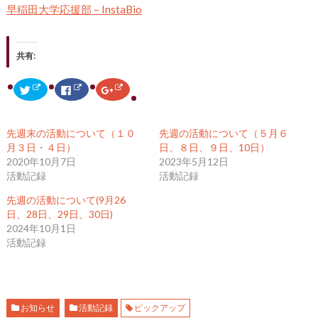
早稲田大学応援部 – InstaBio
共有:
ク
F
ク
リ
a
リ
ッ
c
ッ
ク
e
ク
し
b
し
て
o
て
先週末の活動について（１０
先週の活動について（５月６
T
o
G
w
k
o
月３日・４日）
日、８日、９日、10日）
i
で
o
2020年10月7日
2023年5月12日
t
共
g
t
有
l
活動記録
活動記録
e
す
e
r
る
+
で
に
で
先週の活動について(9月26
共
は
共
日、28日、29日、30日)
有
ク
有
(
リ
(
2024年10月1日
新
ッ
新
し
ク
し
活動記録
い
し
い
ウ
て
ウ
ィ
く
ィ
ン
だ
ン
ド
さ
ド
ウ
い
ウ
で
(
で
開
新
開
お知らせ
活動記録
ピックアップ
き
し
き