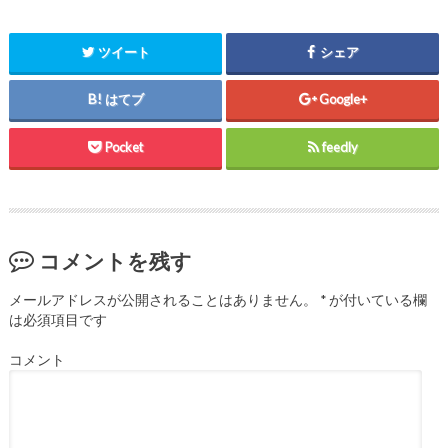
ま
い
ま
す
ウ
す
)
ィ
)
ン
ツイート
シェア
ド
ウ
で
開
はてブ
Google+
き
ま
す
)
Pocket
feedly
コメントを残す
メールアドレスが公開されることはありません。
*
が付いている欄
は必須項目です
コメント