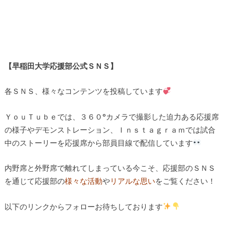
【早稲田大学応援部公式ＳＮＳ】
各ＳＮＳ、様々なコンテンツを投稿しています
ＹｏｕＴｕｂｅでは、３６０°カメラで撮影した迫力ある応援席
の様子やデモンストレーション、Ｉｎｓｔａｇｒａｍでは試合
中のストーリーを応援席から部員目線で配信しています
内野席と外野席で離れてしまっている今こそ、応援部のＳＮＳ
を通じて応援部の
様々な活動
や
リアルな思い
をご覧ください！
以下のリンクからフォローお待ちしております