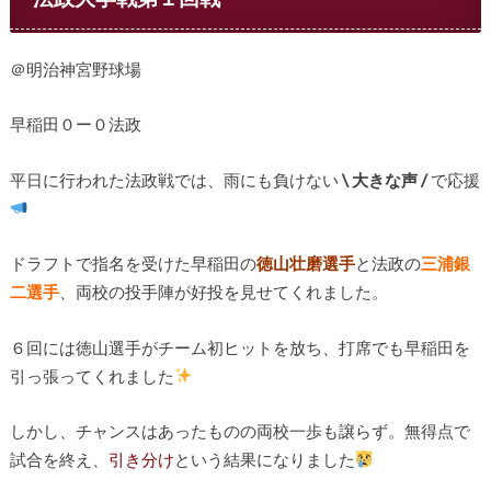
＠明治神宮野球場
早稲田０ー０法政
平日に行われた法政戦では、雨にも負けない
\ 大きな声 /
で応援
ドラフトで指名を受けた早稲田の
徳山壮磨選手
と法政の
三浦銀
二選手
、両校の投手陣が好投を見せてくれました。
６回には徳山選手がチーム初ヒットを放ち、打席でも早稲田を
引っ張ってくれました
しかし、チャンスはあったものの両校一歩も譲らず。無得点で
試合を終え、
引き分け
という結果になりました