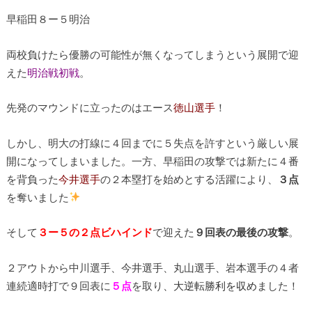
早稲田８ー５明治
両校負けたら優勝の可能性が無くなってしまうという展開で迎
えた
明治戦初戦
。
先発のマウンドに立ったのはエース
徳山選手
！
しかし、明大の打線に４回までに５失点を許すという厳しい展
開になってしまいました。一方、早稲田の攻撃では新たに４番
を背負った
今井選手
の２本塁打を始めとする活躍により、
３点
を奪いました
そして
３ー５の２点ビハインド
で迎えた
９回表の最後の攻撃
。
２アウトから中川選手、今井選手、丸山選手、岩本選手の４者
連続適時打で９回表に
５点
を取り
、大逆転勝利を収め
ました！