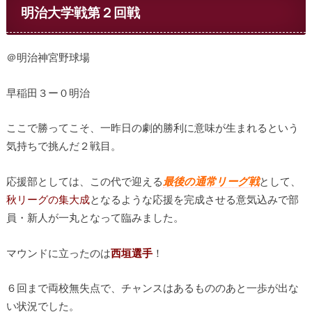
明治大学戦第２回戦
＠明治神宮野球場
早稲田３ー０明治
ここで勝ってこそ、一昨日の劇的勝利に意味が生まれるという
気持ちで挑んだ２戦目。
応援部としては、この代で迎える
最後の通常リーグ戦
として、
秋リーグの集大成
となるような応援を完成させる意気込みで部
員・新人が一丸となって臨みました。
マウンドに立ったのは
西垣選手
！
６回まで両校無失点で、チャンスはあるもののあと一歩が出な
い状況でした。