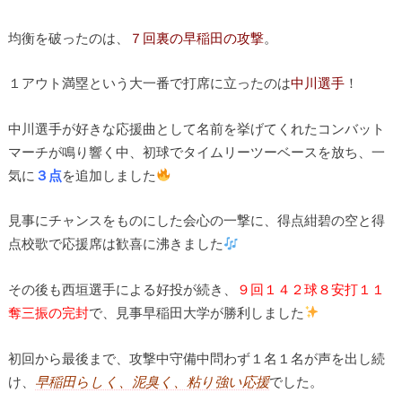
均衡を破ったのは、
７回裏の早稲田の攻撃
。
１アウト満塁という大一番で打席に立ったのは
中川選手
！
中川選手が好きな応援曲として名前を挙げてくれたコンバット
マーチが鳴り響く中、初球でタイムリーツーベースを放ち、一
気に
３点
を追加しました
見事にチャンスをものにした会心の一撃に、得点紺碧の空と得
点校歌で応援席は歓喜に沸きました
その後も西垣選手による好投が続き、
９回１４２球８安打１１
奪三振の完封
で、見事早稲田大学が勝利しました
初回から最後まで、攻撃中守備中問わず１名１名が声を出し続
け、
早稲田らしく、泥臭く、粘り強い応援
でした。