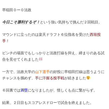
早稲田０ー０法政
今日こそ勝利するぞ！
という強い気持ちで挑んだ２回戦目。
マウンドに立ったのは楽天ドラフト６位指名を受けた
西垣投
手
！
ピンチの場面でもしっかりと法政打線を抑え、締まりのある試
合を見せてくれました
一方で、法政大学の
山下選手
の好投に早稲田打線は思うように
チャンスを掴めず、
手に汗握る投手戦
が続きました
６回裏では
満塁
になりましたが、惜しくも点に繋がらず。
結果、２日目もスコアレスドローで試合を終えました。