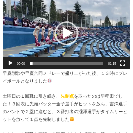
動
画
プ
レ
ー
ヤ
ー
00:00
01:15
早慶讃歌や早慶合同メドレーで盛り上がった後、１３時にプレ
イボールとなりました
土曜日の１回戦に引き続き、
先制点
を取ったのは早稲田でし
た！３回表に先頭バッター金子選手がヒットを放ち、吉澤選手
のバントで２塁に進むと、３番打者の瀧澤選手がタイムリーヒ
ットを放って１点を先制しました