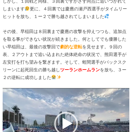
しかし、１回戦と同様、３回裏ですかさず同点に追いつかれて
しまいます
更に、４回裏では慶應の瀬戸西選手がタイムリー
ヒットを放ち、１ー２で勝ち越されてしまいました
その後、早稲田は８回裏まで慶應の攻撃を抑えつつも、追加点
を取る事ができない状況が続きました。何としてでも優勝した
い早稲田は、最後の攻撃回で
劇的な逆転
を見せます。９回の
表、２アウトまで追い込まれた絶体絶命の状況で、熊田選手が
左安打を打ち望みを繋ぎます。そして、蛭間選手がバックスク
リーンに起死回生の勝ち越し
ツーランホームラン
を放ち、３ー
２の逆転に成功しました
動
画
プ
レ
ー
ヤ
ー