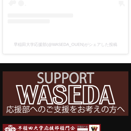
早稲田大学応援部(@WASEDA_OUEN)がシェアした投稿