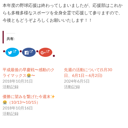
本年度の野球応援は終わってしまいましたが、応援部はこれか
らも多種多様なスポーツを全身全霊で応援して参りますので、
今後ともどうぞよろしくお願いいたします！！
共有:
ク
F
ク
リ
a
リ
ッ
c
ッ
ク
e
ク
し
b
し
て
o
て
平成最後の早慶戦〜感動のク
先週の活動について(5月30
T
o
G
w
k
o
ライマックス
〜
日、6月1日～6月2日)
i
で
o
2018年10月31日
2024年6月5日
t
共
g
t
有
l
活動記録
活動記録
e
す
e
r
る
+
で
に
で
優勝に望みを繋げた今週末
共
は
共
（10/13〜10/15）
有
ク
有
(
リ
(
2018年10月16日
新
ッ
新
し
ク
し
活動記録
い
し
い
ウ
て
ウ
ィ
く
ィ
ン
だ
ン