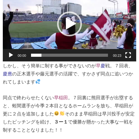
プ
レ
ー
ヤ
ー
00:00
00:23
しかし、そう簡単に制する事ができないのが
早
慶
戦。７回表、
慶應
の正木選手や藤元選手の活躍で、すかさず同点に追いつか
れてしまいます
同点で終わらせたくない
早稲田
。７回裏に熊田選手が出塁する
と、蛭間選手が今季２本目となるホームランを放ち、早稲田が
更に２点を追加しました
そのまま早稲田は早川投手が安定
したピッチングを続け、
３ー１
で優勝が懸かった大事な一戦を
制することとなりました！！