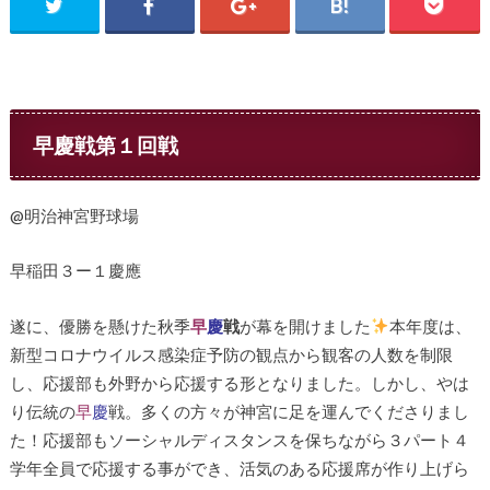
早慶戦第１回戦
@明治神宮野球場
早稲田３ー１慶應
遂に、優勝を懸けた秋季
早
慶
戦
が幕を開けました
本年度は、
新型コロナウイルス感染症予防の観点から観客の人数を制限
し、応援部も外野から応援する形となりました。しかし、やは
り伝統の
早
慶
戦。多くの方々が神宮に足を運んでくださりまし
た！応援部もソーシャルディスタンスを保ちながら３パート４
学年全員で応援する事ができ、活気のある応援席が作り上げら