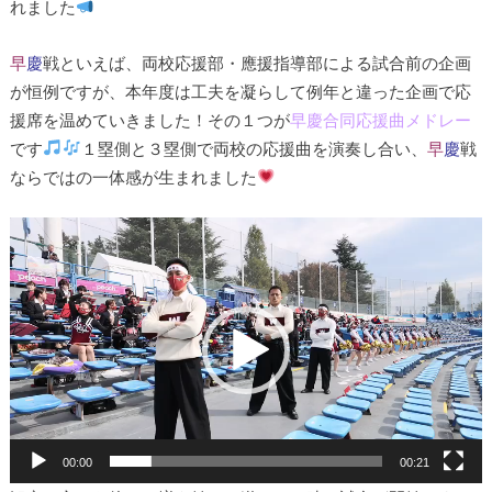
れました
早
慶
戦といえば、両校応援部・應援指導部による試合前の企画
が恒例ですが、本年度は工夫を凝らして例年と違った企画で応
援席を温めていきました！その１つが
早慶合同応援曲メドレー
です
１塁側と３塁側で両校の応援曲を演奏し合い、
早
慶
戦
ならではの一体感が生まれました
動
画
プ
レ
ー
ヤ
ー
00:00
00:21