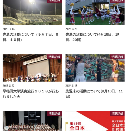
2023.9.14
2025.4.21
先週の活動について（９月７日、９
先週の活動について(4月18日、19
日、１０日）
日、20日)
活動記録
活動記録
2018.8.27
2024.8.15
早稲田大学演奏旅行２０１８が行わ
先週末の活動について(8月10日、11
れました★
日)
活動記録
活動記録