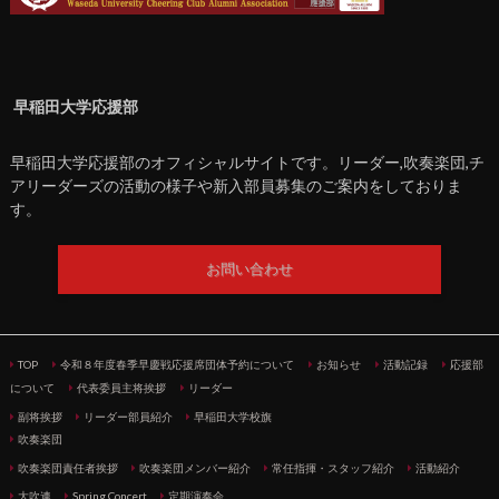
早稲田大学応援部
早稲田大学応援部のオフィシャルサイトです。リーダー,吹奏楽団,チ
アリーダーズの活動の様子や新入部員募集のご案内をしておりま
す。
お問い合わせ
TOP
令和８年度春季早慶戦応援席団体予約について
お知らせ
活動記録
応援部
について
代表委員主将挨拶
リーダー
副将挨拶
リーダー部員紹介
早稲田大学校旗
吹奏楽団
吹奏楽団責任者挨拶
吹奏楽団メンバー紹介
常任指揮・スタッフ紹介
活動紹介
大吹連
Spring Concert
定期演奏会