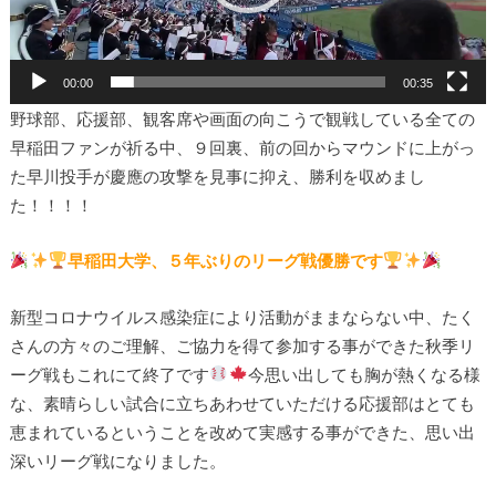
00:00
00:35
野球部、応援部、観客席や画面の向こうで観戦している全ての
早稲田ファンが祈る中、９回裏、前の回からマウンドに上がっ
た早川投手が慶應の攻撃を見事に抑え、勝利を収めまし
た！！！！
早稲田大学、５年ぶりのリーグ戦優勝です
新型コロナウイルス感染症により活動がままならない中、たく
さんの方々のご理解、ご協力を得て参加する事ができた秋季リ
ーグ戦もこれにて終了です
今思い出しても胸が熱くなる様
な、素晴らしい試合に立ちあわせていただける応援部はとても
恵まれているということを改めて実感する事ができた、思い出
深いリーグ戦になりました。