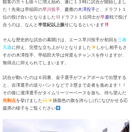
観客の方々も徐々に増え始め、遂に１３時に試合が開始しまし
た！先発は早稲田の
早川投手
、慶應の
木澤投手
と、ドラフト１
位の投げ合いとなりました
ドラフト１位同士が
早
慶
戦で投げ
合うのは、なんと
半世紀以上振り
になるといいます
そんな歴史的な試合の幕開けは、エース早川投手が初回を
三者
凡退
に抑え、完璧な立ち上がりとなりました
しかし相手もさ
すがの木澤投手、早稲田大学は何度もチャンスを作りますが、
無得点に抑えられてしまいます。
試合が動いたのは６回裏、金子選手がフォアボールで出塁する
と、吉澤選手の送りバントなどで３塁まで走者を進めます！！
その後に瀧澤選手がタイムリーツーベースを放ち、待ち望んだ
先制点
を挙げました
臙脂色の旗を誇らしげになびかせる応
援席の様子をご覧ください
動
画