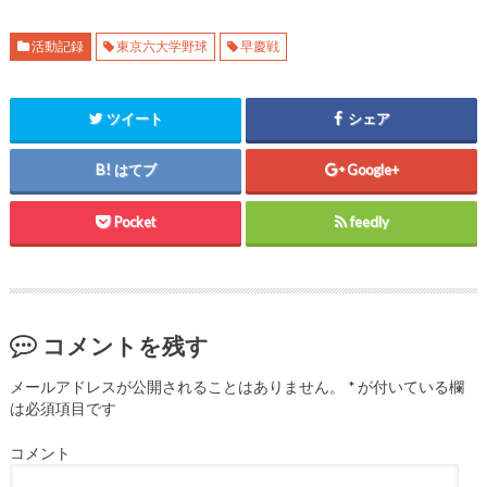
ド
さ
ド
ウ
い
ウ
で
(
で
開
新
開
活動記録
東京六大学野球
早慶戦
き
し
き
ま
い
ま
す
ウ
す
)
ィ
)
ン
ツイート
シェア
ド
ウ
で
開
はてブ
Google+
き
ま
す
)
Pocket
feedly
コメントを残す
メールアドレスが公開されることはありません。
*
が付いている欄
は必須項目です
コメント