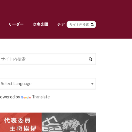
リーダー
吹奏楽団
チアリーダーズ
副将挨拶
リーダー部員紹介
早稲田大学校旗
吹奏楽団責任者挨拶
吹奏楽団メンバー紹介
常任指揮・スタッフ紹介
活動紹介
チアリーダーズ責任者挨拶
メンバー紹介
衣装紹介
大吹連
Spring Concert
定期演奏会
owered by
Translate