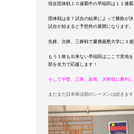
現在団体戦１０連覇中の早稲田は１１連覇
団体戦は全７試合の結果によって勝敗が決
試合が始まると予想外の展開になります。
先鋒、次鋒、三鋒戦で慶應義塾大学に３連
もう１敗も出来ない早稲田はここで意地を
部を全力で応援します！
そして中堅、三将、副将、大将戦に勝利し
まだまだ日本拳法部のシーズンは続きます