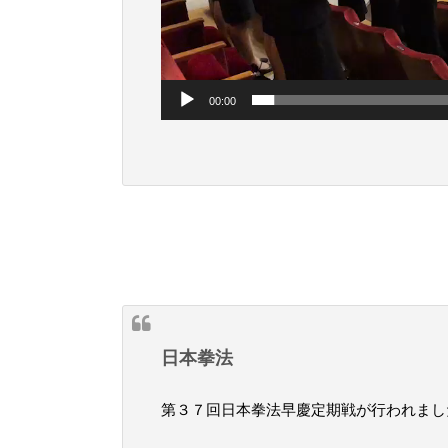
00:00
日本拳法
第３７回日本拳法早慶定期戦が行われまし