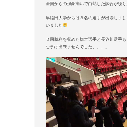
全国からの強豪揃いで白熱した試合が繰り
早稲田大学からは８名の選手が出場しまし
いました
２回勝利を収めた橋本選手と長谷川選手も
む事は出来ませんでした、、、。
動
画
プ
レ
ー
ヤ
ー