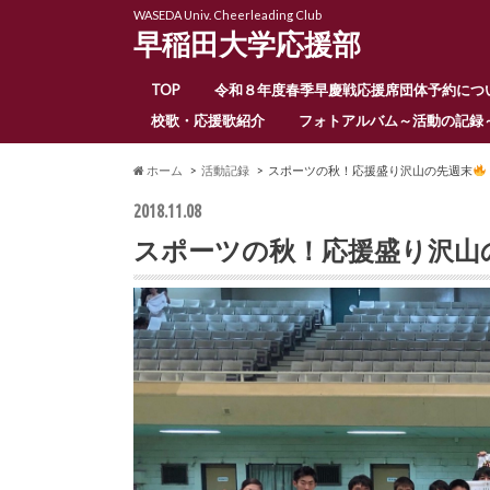
WASEDA Univ. Cheerleading Club
早稲田大学応援部
TOP
令和８年度春季早慶戦応援席団体予約につ
校歌・応援歌紹介
フォトアルバム～活動の記録
ホーム
活動記録
スポーツの秋！応援盛り沢山の先週末
2018.11.08
スポーツの秋！応援盛り沢山