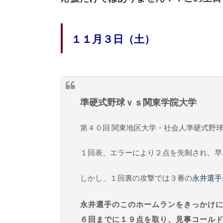
１１月３日（土）
準硬式野球ｖｓ関東学院大学
第４０回 関東地区大学・社会人準硬式野
１回表、エラーにより２点を先制され、早
しかし、１回裏の攻撃では３番の
永井選手
永井選手のこのホームランをきっかけ
６回までに１９点を取り、見事コール