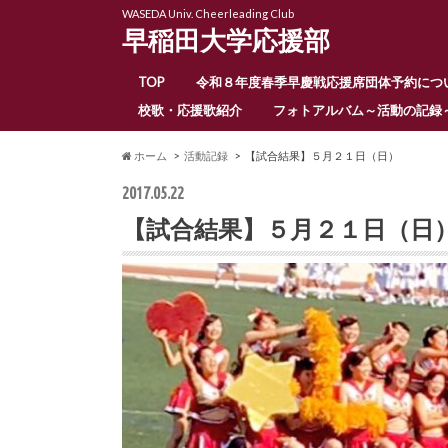
WASEDA Univ. Cheerleading Club
早稲田大学応援部
TOP
令和８年度春季早慶戦応援席団体予約につ
校歌・応援歌紹介
フォトアルバム～活動の記録
ホーム
活動記録
【試合結果】５月２１日（日）
2017.05.22
【試合結果】５月２１日（日