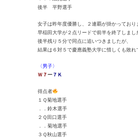
後半 平野選手
女子は昨年度優勝し、２連覇が掛かっており
早稲田大学が２点リードで前半を終了しまし
後半残り５分で同点に追いつきましたが、
結果は６対５で慶應義塾大学に惜しくも敗れ
〈男子〉
Ｗ７
ー
７Ｋ
得点者
１Ｑ菊地選手
．．鈴木選手
２Ｑ田口選手
．．菊地選手
３Ｑ秋山選手