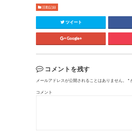
新
ッ
新
し
ク
し
活動記録
い
し
い
ウ
て
ウ
ィ
く
ィ
ン
だ
ン
ツイート
ド
さ
ド
ウ
い
ウ
で
(
で
開
新
開
き
し
き
Google+
ま
い
ま
す
ウ
す
)
ィ
)
ン
ド
ウ
で
開
コメントを残す
き
ま
す
)
メールアドレスが公開されることはありません。
*
コメント