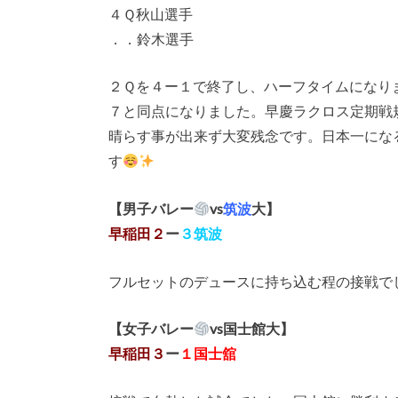
４Ｑ秋山選手
．．鈴木選手
２Ｑを４ー１で終了し、ハーフタイムになり
７と同点になりました。早慶ラクロス定期戦
晴らす事が出来ず大変残念です。日本一にな
す
【男子バレー
vs
筑波
大】
早稲田２
ー
３筑波
フルセットのデュースに持ち込む程の接戦で
【女子バレー
vs国士館大】
早稲田３
ー
１国士舘