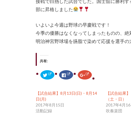
接戦で白熱した試合でした。国士舘に勝利す
部に昇格しました
いよいよ今週は野球の早慶戦です！
今季の優勝はなくなってしまったものの、絶
明治神宮野球場を臙脂で染めて応援を選手の
共有:
ク
F
ク
リ
a
リ
ッ
c
ッ
ク
e
ク
し
b
し
て
o
て
【試合結果】8月13日(日)・8月14
【試合結果】
T
o
G
w
k
o
日(月)
（土・日）
i
で
o
2017年8月15日
2017年4月1
t
共
g
t
有
l
活動記録
吹奏楽団
e
す
e
r
る
+
で
に
で
共
は
共
有
ク
有
(
リ
(