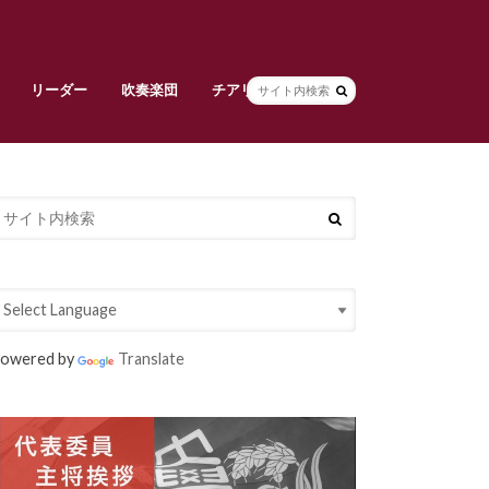
リーダー
吹奏楽団
チアリーダーズ
副将挨拶
リーダー部員紹介
早稲田大学校旗
吹奏楽団責任者挨拶
吹奏楽団メンバー紹介
常任指揮・スタッフ紹介
活動紹介
チアリーダーズ責任者挨拶
メンバー紹介
衣装紹介
大吹連
Spring Concert
定期演奏会
owered by
Translate