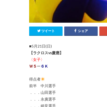
ツイート
シェア
■5月21日(日)
【ラクロスvs慶應】
〈女子〉
Ｗ５
ー
６Ｋ
得点者
前半 中川選手
．．．山田選手
．．．永廣選手
．．．細見選手