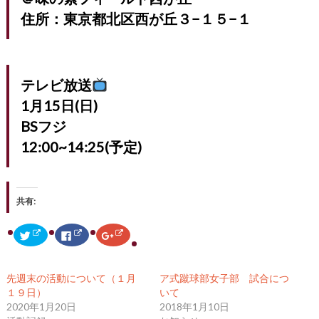
住所：東京都北区西が丘３−１５−１
テレビ放送
1月15日(日)
BSフジ
12:00~14:25(予定)
共有:
ク
F
ク
リ
a
リ
ッ
c
ッ
ク
e
ク
し
b
し
て
o
て
先週末の活動について（１月
ア式蹴球部女子部 試合につ
T
o
G
w
k
o
１９日）
いて
i
で
o
2020年1月20日
2018年1月10日
t
共
g
t
有
l