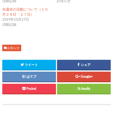
活動記録
お知らせ
e
す
e
r
る
+
で
に
で
先週末の活動について（１０
共
は
共
月２６日・２７日）
有
ク
有
(
リ
(
2019年10月27日
新
ッ
新
し
ク
し
活動記録
い
し
い
ウ
て
ウ
ィ
く
ィ
ン
だ
ン
ド
さ
ド
ウ
い
ウ
で
(
で
開
新
開
お知らせ
き
し
き
ま
い
ま
す
ウ
す
)
ィ
)
ン
ツイート
シェア
ド
ウ
で
開
はてブ
Google+
き
ま
す
)
Pocket
feedly