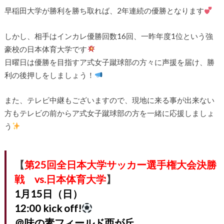
早稲田大学が勝利を勝ち取れば、2年連続の優勝となります
しかし、相手はインカレ優勝回数16回、一昨年度1位という強
豪校の日本体育大学です
日曜日は優勝を目指すア式女子蹴球部の方々に声援を届け、勝
利の後押しをしましょう！
また、テレビ中継もございますので、現地に来る事が出来ない
方もテレビの前からア式女子蹴球部の方を一緒に応援しましょ
う
【
第25回全日本大学サッカー選手権大会決勝
戦 vs.日本体育大学
】
1月15日（日）
12:00 kick off!
＠味の素フィールド西が丘