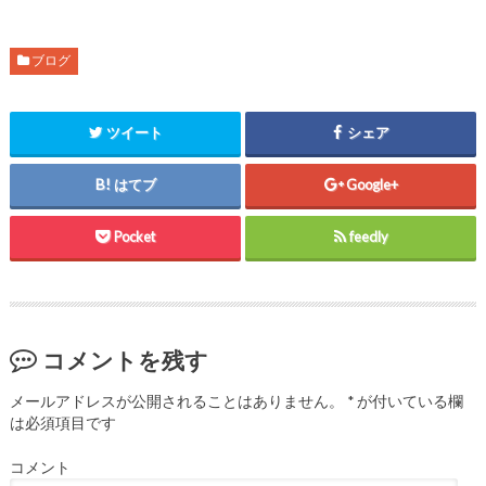
ウ
て
ウ
ィ
く
ィ
ン
だ
ン
ド
さ
ド
ウ
い
ウ
ブログ
で
(
で
開
新
開
き
し
き
ま
い
ま
す
ウ
す
ツイート
シェア
)
ィ
)
ン
ド
ウ
はてブ
Google+
で
開
き
ま
Pocket
feedly
す
)
コメントを残す
メールアドレスが公開されることはありません。
*
が付いている欄
は必須項目です
コメント