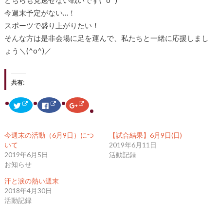
どちらも見逃せない戦いです(^o^)
今週末予定がない…！
スポーツで盛り上がりたい！
そんな方は是非会場に足を運んで、私たちと一緒に応援しまし
ょう＼(^o^)／
共有:
ク
F
ク
リ
a
リ
ッ
c
ッ
ク
e
ク
し
b
し
て
o
て
今週末の活動（6月9日）につ
【試合結果】6月9日(日)
T
o
G
w
k
o
いて
2019年6月11日
i
で
o
2019年6月5日
活動記録
t
共
g
t
有
l
お知らせ
e
す
e
r
る
+
で
に
で
汗と涙の熱い週末
共
は
共
2018年4月30日
有
ク
有
(
リ
(
活動記録
新
ッ
新
し
ク
し
い
し
い