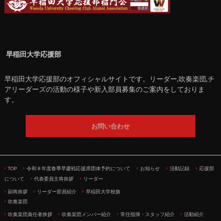
早稲田大学応援部
早稲田大学応援部のオフィシャルサイトです。リーダー,吹奏楽団,チ
アリーダーズの活動の様子や新入部員募集のご案内をしておりま
す。
お問い合わせ
TOP
令和８年度春季早慶戦応援席団体予約について
お知らせ
活動記録
応援部
について
代表委員主将挨拶
リーダー
副将挨拶
リーダー部員紹介
早稲田大学校旗
吹奏楽団
吹奏楽団責任者挨拶
吹奏楽団メンバー紹介
常任指揮・スタッフ紹介
活動紹介