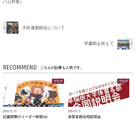
パム対策）
大吹連親睦会について
早慶戦を終えて
RECOMMEND
こちらの記事も人気です。
ブログ
ブログ
2016.12.15
2016.4.13
応援部華のリーダー幹部(6)
体育各部合同説明会