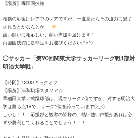
【場所】両国国技館
相撲の応援はレア中のレアですが、一度見たらその迫力に魅了
されるとかなんとか……
熱い闘いに相応しい、熱い声援を届けます！
両国国技館に是非足をお運びください(^o^)
◯サッカー「第90回関東大学サッカーリーグ戦1部対
明治大学戦」
【時間】13:00 キックオフ
【場所】浦和駒場スタジアム
早稲田大学ア式蹴球部は、現在リーグ7位ですが、対する明治大
学は勝ち点18で、リーグ1位を誇っています(>_<)
しかし！！！応援部と観客の皆様の、熱い熱い声援があれば必
ずや勝利してくれることでしょう！！！