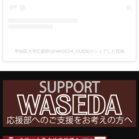
早稲田大学応援部(@WASEDA_OUEN)がシェアした投稿