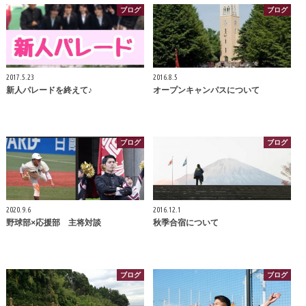
ブログ
ブログ
2017.5.23
2016.8.5
新人パレードを終えて♪
オープンキャンパスについて
ブログ
ブログ
2020.9.6
2016.12.1
野球部×応援部 主将対談
秋季合宿について
ブログ
ブログ