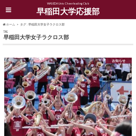
WASEDA Univ. Cheerleading Club
早稲田大学応援部
ホーム
タグ : 早稲田大学女子ラクロス部
TAG
早稲田大学女子ラクロス部
お知らせ