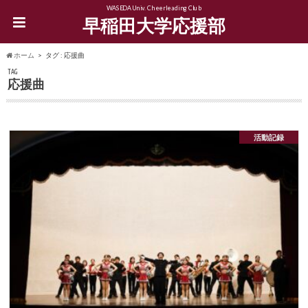
WASEDA Univ. Cheerleading Club
早稲田大学応援部
ホーム
タグ : 応援曲
TAG
応援曲
活動記録