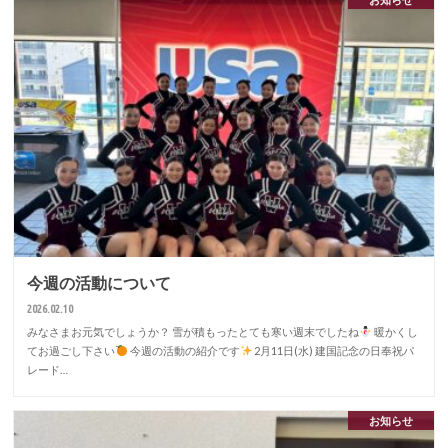
今週の活動について
2026.02.10
みなさまお元気でしょうか？ 雪が積もったとても寒い週末でしたね
暖かくし
てお過ごし下さい
今週の活動の紹介です
2月11日(水) 建国記念の日奉祝パ
レード…
お知らせ