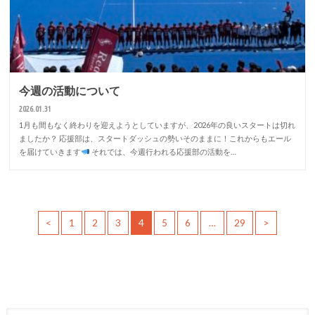
今週の活動について
2026.01.31
1月も間もなく終わりを迎えようとしていますが、2026年の良いスタートは切れ
ましたか？ 応援部は、スタートダッシュの勢いそのままに！これからもエール
を届けていきます
それでは、今週行われる応援部の活動を…
<
1
2
3
4
5
6
…
29
>