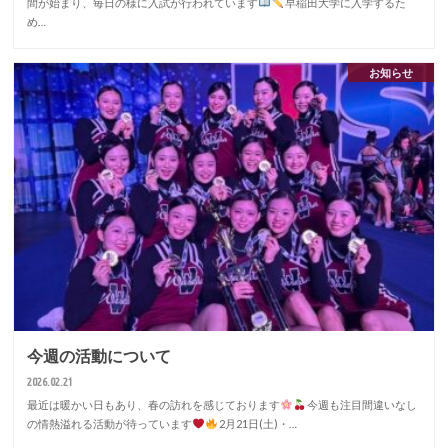
間が始まり、毎日の様に入試が行われています
早稲田大学に入学するた
め…
お知らせ
今週の活動について
2026.02.21
最近は暖かい日もあり、春の訪れを感じております
今週も注目間違いなし
の情熱溢れる活動が待っています
2月21日(土)・…