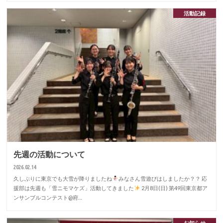
活動記録
先週の活動について
2026.02.14
久しぶりに東京でも大雪が降りましたね
みなさん雪遊びはしましたか？？ 応
援部は先週も「雪ニモマケズ」活動してきました
2月8日(日) 第49回東京都ア
ンサンブルコンテスト@府…
お知らせ