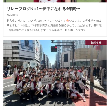
リレーブログNo.1〜夢中になれる4年間〜
2026.03.10
新入生の皆さん、ご入学おめでとうございます！
いよいよ、大学生活が始ま
りますね！ 今回は、本年度吹奏楽団責任者を務めさせていただきます、基幹理
工学部4年の中久保が担当します！担当楽器はトロンボーンです♪ …
お知らせ