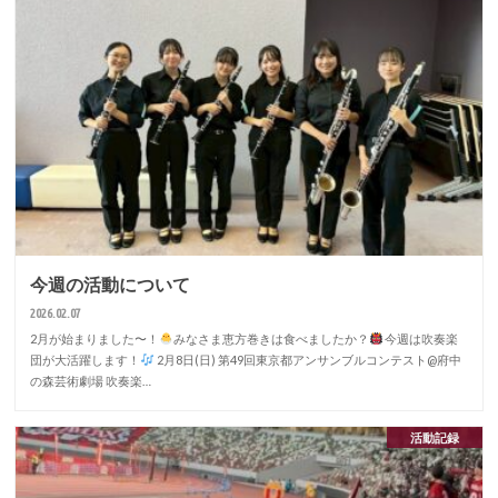
今週の活動について
2026.02.07
2月が始まりました〜！
みなさま恵方巻きは食べましたか？
今週は吹奏楽
団が大活躍します！
2月8日(日) 第49回東京都アンサンブルコンテスト@府中
の森芸術劇場 吹奏楽…
活動記録