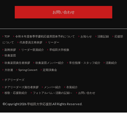
お問い合わせ
TOP
令和８年度春季早慶戦応援席団体予約について
お知らせ
活動記録
応援部
について
代表委員主将挨拶
リーダー
副将挨拶
リーダー部員紹介
早稲田大学校旗
吹奏楽団
吹奏楽団責任者挨拶
吹奏楽団メンバー紹介
常任指揮・スタッフ紹介
活動紹介
大吹連
Spring Concert
定期演奏会
チアリーダーズ
チアリーダーズ責任者挨拶
メンバー紹介
衣装紹介
校歌・応援歌紹介
フォトアルバム～活動の記録～
お問い合わせ
©Copyright2026
早稲田大学応援部
.All Rights Reserved.