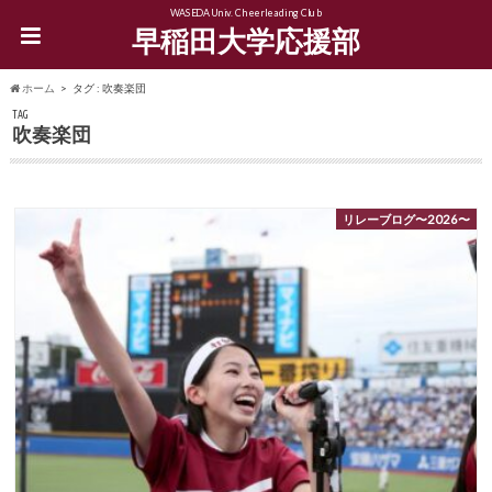
WASEDA Univ. Cheerleading Club
早稲田大学応援部
ホーム
タグ : 吹奏楽団
TAG
吹奏楽団
リレーブログ〜2026〜