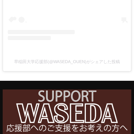
早稲田大学応援部(@WASEDA_OUEN)がシェアした投稿