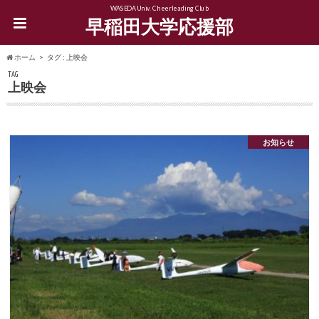
WASEDA Univ. Cheerleading Club
早稲田大学応援部
ホーム
タグ : 上映会
TAG
上映会
お知らせ