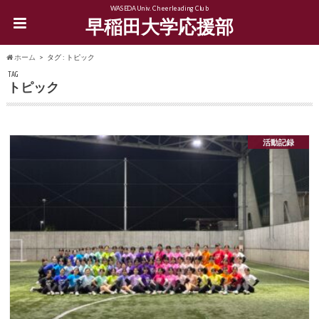
WASEDA Univ. Cheerleading Club
早稲田大学応援部
ホーム
タグ : トピック
TAG
トピック
活動記録