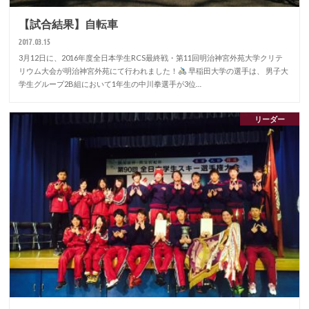
【試合結果】自転車
2017.03.15
3月12日に、2016年度全日本学生RCS最終戦・第11回明治神宮外苑大学クリテ
リウム大会が明治神宮外苑にて行われました！
早稲田大学の選手は、 男子大
学生グループ2B組において1年生の中川拳選手が3位…
リーダー