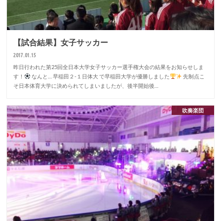
【試合結果】女子サッカー
2017.01.15
昨日行われた第25回全日本大学女子サッカー選手権大会の結果をお知らせしま
す！
なんと… 早稲田２-１日体大 で早稲田大学が優勝しました
先制点こ
そ日本体育大学に決められてしまいましたが、後半開始後…
吹奏楽団