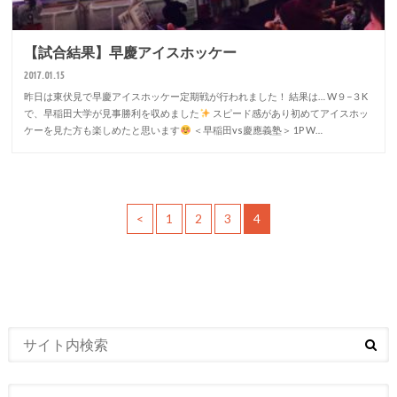
【試合結果】早慶アイスホッケー
2017.01.15
昨日は東伏見で早慶アイスホッケー定期戦が行われました！ 結果は… W９−３K
で、早稲田大学が見事勝利を収めました
スピード感があり初めてアイスホッ
ケーを見た方も楽しめたと思います
＜早稲田vs慶應義塾＞ 1P W…
<
1
2
3
4