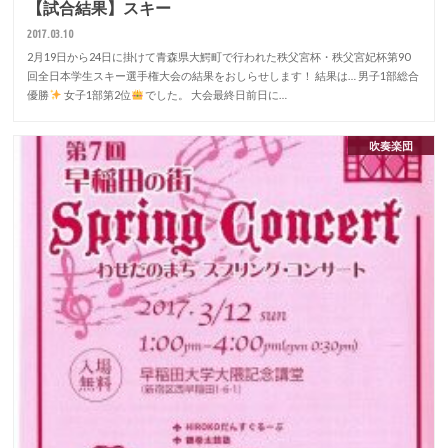
【試合結果】スキー
2017.03.10
2月19日から24日に掛けて青森県大鰐町で行われた秩父宮杯・秩父宮妃杯第90
回全日本学生スキー選手権大会の結果をおしらせします！ 結果は… 男子1部総合
優勝
女子1部第2位
でした。 大会最終日前日に…
吹奏楽団