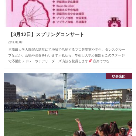
【3月12日】スプリングコンサート
2017.03.09
早稲田大学大隈記念講堂にて地域で活動するプロ音楽家や学生、ダンスグルー
プなどが、合唱や演奏を行います♫ 私たち、早稲田大学応援部もこのステージ
で応援曲メドレーやチアリーダーズ演技を披露します
音楽でつな…
吹奏楽団