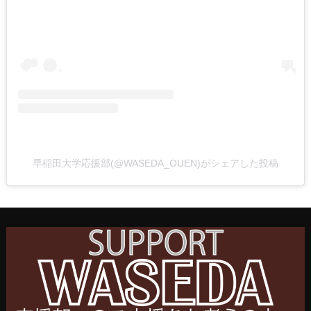
早稲田大学応援部(@WASEDA_OUEN)がシェアした投稿