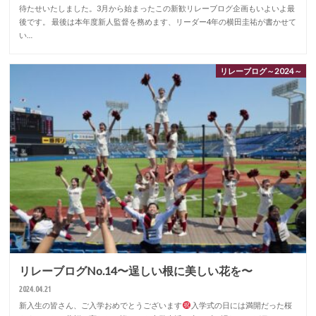
待たせいたしました。3月から始まったこの新歓リレーブログ企画もいよいよ最
後です。 最後は本年度新人監督を務めます、リーダー4年の横田圭祐が書かせて
い…
リレーブログ～2024～
リレーブログNo.14〜逞しい根に美しい花を〜
2024.04.21
新入生の皆さん、ご入学おめでとうございます
入学式の日には満開だった桜