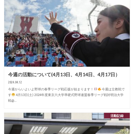
今週の活動について(4月13日、4月14日、4月17日）
2024.04.12
今週からいよいよ野球の春季リーグ戦応援が始まります！
今週は立教戦で
す
4月13日(土) 2024年度東京六大学準硬式野球連盟春季リーグ戦対明治大学
戦@…
活動記録