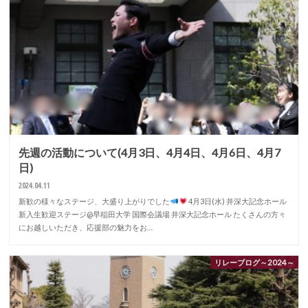
先週の活動について(4月3日、4月4日、4月6日、4月7
日)
2024.04.11
新歓の様々なステージ、大盛り上がりでした
4月3日(水) 井深大記念ホール
新入生歓迎ステージ@早稲田大学 国際会議場 井深大記念ホール たくさんの方々
にお越しいただき、応援部の魅力をお…
リレーブログ～2024～