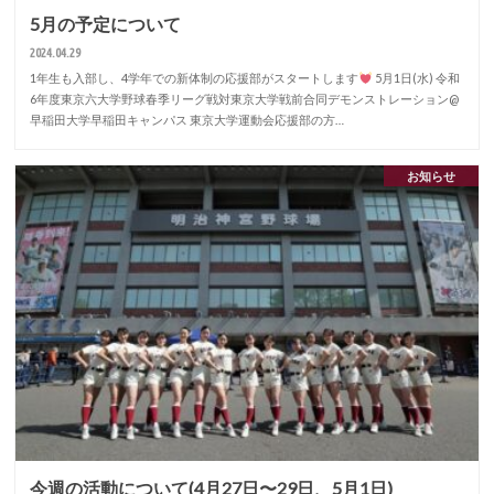
5月の予定について
2024.04.29
1年生も入部し、4学年での新体制の応援部がスタートします
5月1日(水) 令和
6年度東京六大学野球春季リーグ戦対東京大学戦前合同デモンストレーション@
早稲田大学早稲田キャンパス 東京大学運動会応援部の方…
お知らせ
今週の活動について(4月27日〜29日、5月1日)