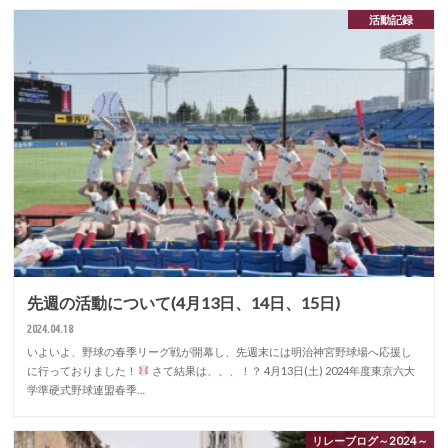
活動記録
先週の活動について(4月13日、14日、15日)
2024.04.18
いよいよ、野球の春季リーグ戦が開幕し、先週末には明治神宮野球場へ応援し
に行っておりました！‍
さて結果は、、、！？ 4月13日(土) 2024年度東京六大
学準硬式野球連盟春季…
リレーブログ～2024～