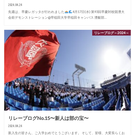
2024.04.24
先週は、早慶レガッタが行われました
4月17日(水) 第93回早慶対校競漕大
会前デモンストレーション@早稲田大学早稲田キャンパス 漕艇部…
リレーブログ～2024～
リレーブログNo.15〜新人は部の宝〜
2024.04.24
新入生の皆さん、ご入学おめでとうございます。 そして、皆様、大変長らくお