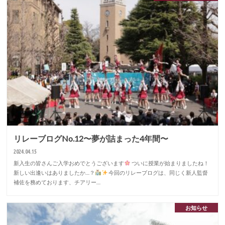
リレーブログNo.12〜夢が詰まった4年間〜
2024.04.15
新入生の皆さんご入学おめでとうございます
ついに授業が始まりましたね！
新しい出逢いはありましたか…？
今回のリレーブログは、同じく新人監督
補佐を務めております、チアリー…
お知らせ