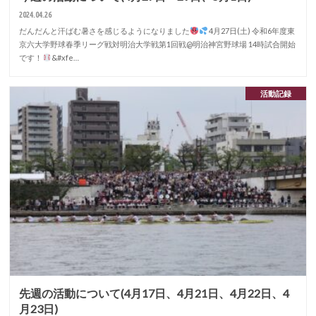
2024.04.26
だんだんと汗ばむ暑さを感じるようになりました
4月27日(土) 令和6年度東
京六大学野球春季リーグ戦対明治大学戦第1回戦@明治神宮野球場 14時試合開始
です！
&#xfe…
活動記録
先週の活動について(4月17日、4月21日、4月22日、4
月23日)