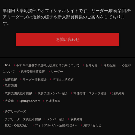
早稲田大学応援部のオフィシャルサイトです。リーダー,吹奏楽団,チ
アリーダーズの活動の様子や新入部員募集のご案内をしておりま
す。
お問い合わせ
TOP
令和８年度春季早慶戦応援席団体予約について
お知らせ
活動記録
応援部
について
代表委員主将挨拶
リーダー
副将挨拶
リーダー部員紹介
早稲田大学校旗
吹奏楽団
吹奏楽団責任者挨拶
吹奏楽団メンバー紹介
常任指揮・スタッフ紹介
活動紹介
大吹連
Spring Concert
定期演奏会
チアリーダーズ
チアリーダーズ責任者挨拶
メンバー紹介
衣装紹介
校歌・応援歌紹介
フォトアルバム～活動の記録～
お問い合わせ