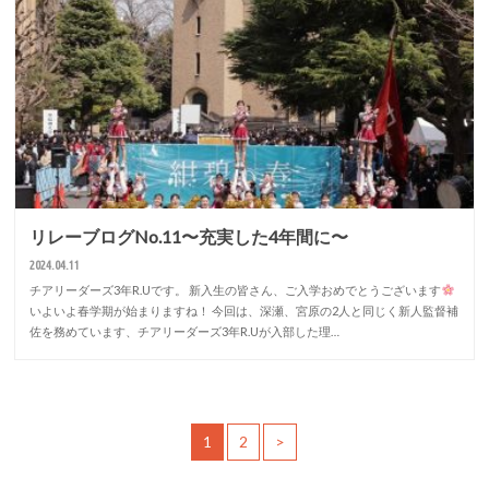
リレーブログNo.11〜充実した4年間に〜
2024.04.11
チアリーダーズ3年R.Uです。 新入生の皆さん、ご入学おめでとうございます
いよいよ春学期が始まりますね！ 今回は、深瀬、宮原の2人と同じく新人監督補
佐を務めています、チアリーダーズ3年R.Uが入部した理…
1
2
>