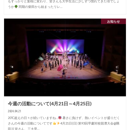
もすっかりと葉桜に変わり、皆さんも大学生活に少しずつ慣れてきた頃でしょ
うか
同期の柴田から始まったリレ…
お知らせ
今週の活動について(4月21日～4月25日)
2024.04.21
20℃超えの日々が続いていますね…
暑さに負けず、熱いイベントが盛りだく
さんの今週の活動についてです
4月21日(日) 第93回早慶対校競漕大会@隅
田川 皆さん、三大早…