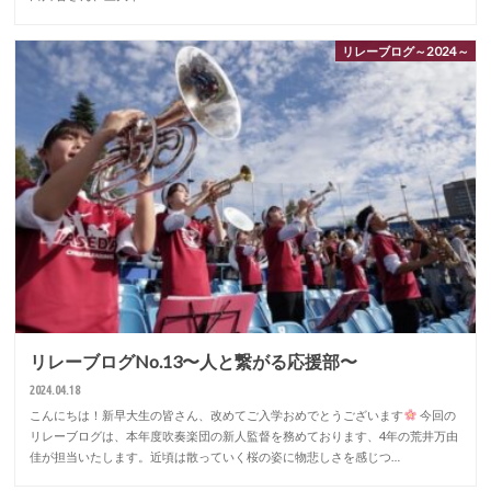
リレーブログ～2024～
リレーブログNo.13〜人と繋がる応援部〜
2024.04.18
こんにちは！新早大生の皆さん、改めてご入学おめでとうございます
今回の
リレーブログは、本年度吹奏楽団の新人監督を務めております、4年の荒井万由
佳が担当いたします。近頃は散っていく桜の姿に物悲しさを感じつ…