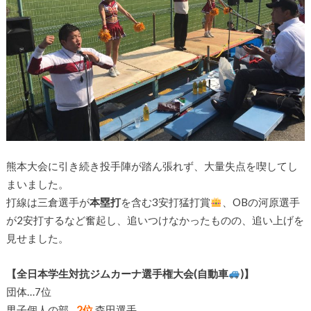
熊本大会に引き続き投手陣が踏ん張れず、大量失点を喫してし
まいました。
打線は三倉選手が
本塁打
を含む3安打猛打賞
、OBの河原選手
が2安打するなど奮起し、追いつけなかったものの、追い上げを
見せました。
【全日本学生対抗ジムカーナ選手権大会(自動車
)】
団体…7位
男子個人の部…
2位
森田選手