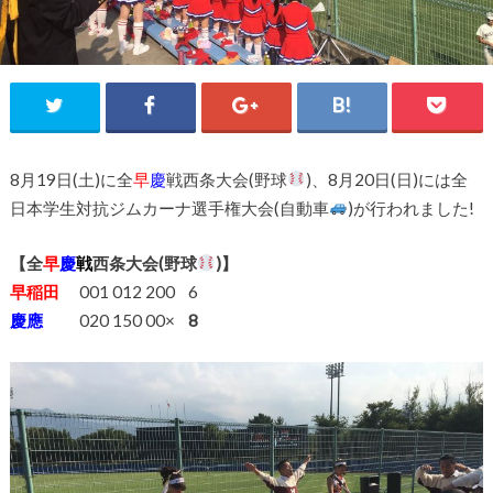
8月19日(土)に全
早
慶
戦西条大会(野球
)、8月20日(日)には全
日本学生対抗ジムカーナ選手権大会(自動車
)が行われました!
【全
早
慶
戦
西条大会(野球
)】
早稲田
001 012 200 6
慶應
020 150 00×
8