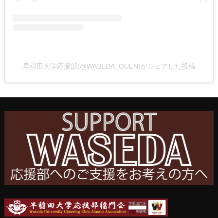
早稲田大学応援部(@WASEDA_OUEN)がシェアした投稿