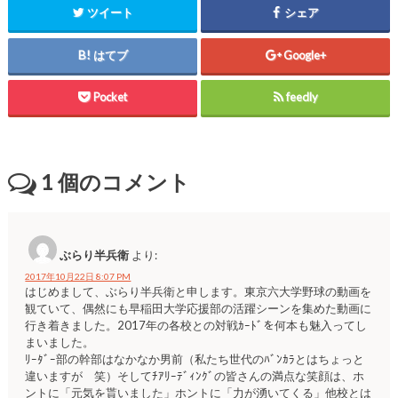
ン
ツイート
シェア
ド
ウ
で
開
はてブ
Google+
き
ま
す
)
Pocket
feedly
1
個のコメント
ぶらり半兵衛
より:
2017年10月22日 8:07 PM
はじめまして、ぶらり半兵衛と申します。東京六大学野球の動画を
観ていて、偶然にも早稲田大学応援部の活躍シーンを集めた動画に
行き着きました。2017年の各校との対戦ｶｰﾄﾞを何本も魅入ってし
まいました。
ﾘｰﾀﾞｰ部の幹部はなかなか男前（私たち世代のﾊﾞﾝｶﾗとはちょっと
違いますが 笑）そしてﾁｱﾘｰﾃﾞｨﾝｸﾞの皆さんの満点な笑顔は、ホ
ントに「元気を貰いました」ホントに「力が湧いてくる」他校とは