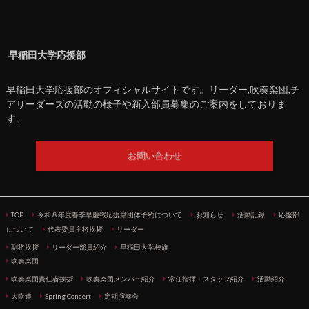
早稲田大学応援部
早稲田大学応援部のオフィシャルサイトです。リーダー,吹奏楽団,チ
アリーダーズの活動の様子や新入部員募集のご案内をしておりま
す。
お問い合わせ
TOP
令和８年度春季早慶戦応援席団体予約について
お知らせ
活動記録
応援部
について
代表委員主将挨拶
リーダー
副将挨拶
リーダー部員紹介
早稲田大学校旗
吹奏楽団
吹奏楽団責任者挨拶
吹奏楽団メンバー紹介
常任指揮・スタッフ紹介
活動紹介
大吹連
Spring Concert
定期演奏会