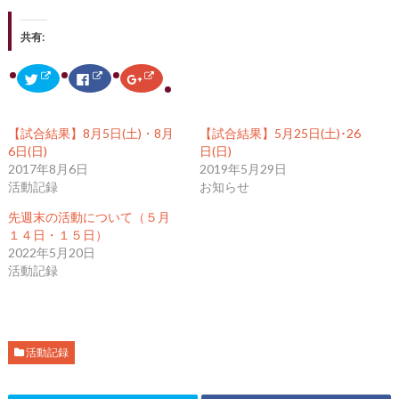
共有:
ク
F
ク
リ
a
リ
ッ
c
ッ
ク
e
ク
し
b
し
て
o
て
【試合結果】8月5日(土)・8月
【試合結果】5月25日(土)･26
T
o
G
w
k
o
6日(日)
日(日)
i
で
o
2017年8月6日
2019年5月29日
t
共
g
t
有
l
活動記録
お知らせ
e
す
e
r
る
+
で
に
で
先週末の活動について（５月
共
は
共
１４日・１５日）
有
ク
有
(
リ
(
2022年5月20日
新
ッ
新
し
ク
し
活動記録
い
し
い
ウ
て
ウ
ィ
く
ィ
ン
だ
ン
ド
さ
ド
ウ
い
ウ
で
(
で
開
新
開
活動記録
き
し
き
ま
い
ま
す
ウ
す
)
ィ
)