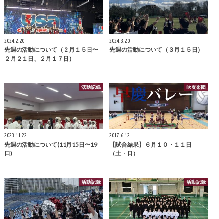
2024.2.20
2024.3.20
先週の活動について（２月１５日〜
先週の活動について（３月１５日）
２月２１日、２月１７日）
活動記録
吹奏楽団
2023.11.22
2017.6.12
先週の活動について(11月15日〜19
【試合結果】６月１０・１１日
日)
（土・日）
活動記録
活動記録