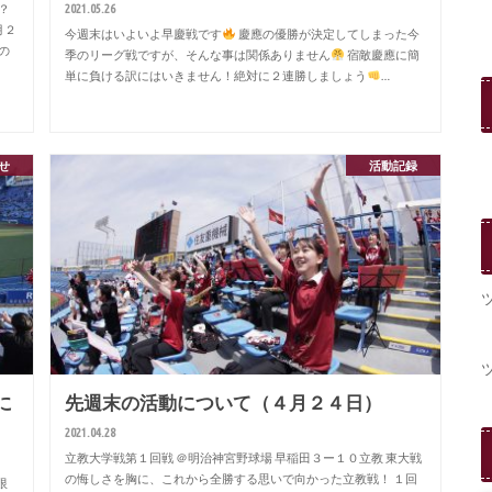
2021.05.26
？
月２
今週末はいよいよ早慶戦です
慶應の優勝が決定してしまった今
の
季のリーグ戦ですが、そんな事は関係ありません
宿敵慶應に簡
単に負ける訳にはいきません！絶対に２連勝しましょう
…
せ
活動記録
に
先週末の活動について（４月２４日）
2021.04.28
立教大学戦第１回戦 ＠明治神宮野球場 早稲田３ー１０立教 東大戦
の悔しさを胸に、これから全勝する思いで向かった立教戦！ １回
限