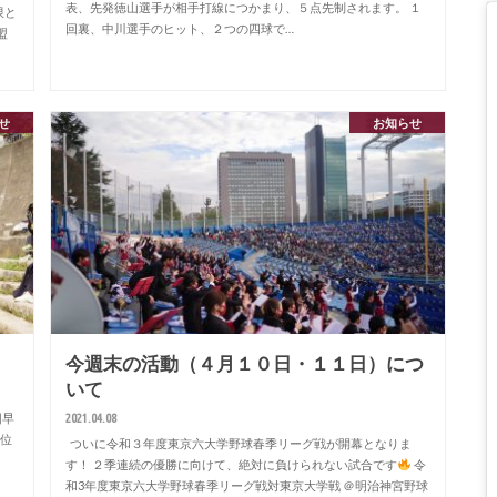
表、先発徳山選手が相手打線につかまり、５点先制されます。 １
限と
回裏、中川選手のヒット、２つの四球で…
盟
せ
お知らせ
今週末の活動（４月１０日・１１日）につ
いて
2021.04.08
回早
１位
ついに令和３年度東京六大学野球春季リーグ戦が開幕となりま
す！ ２季連続の優勝に向けて、絶対に負けられない試合です
令
和3年度東京六大学野球春季リーグ戦対東京大学戦 ＠明治神宮野球