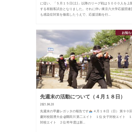
に従い、「５月１５日(土)」以降のリーグ戦は５０００人を上
する有観客試合となりました。それに伴い東京六大学応援団連
も感染症対策を徹底したうえで、応援活動を行…
お知ら
先週末の活動について（４月１８日）
2021.04.20
先週末の早慶レガッタの報告です
４月１８日（日） 第９０
慶対校競漕大会 @隅田川 第二エイト １位 女子対校エイト 
対校エイト ２位 昨年度は新…