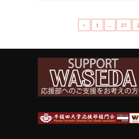
<
1
…
27