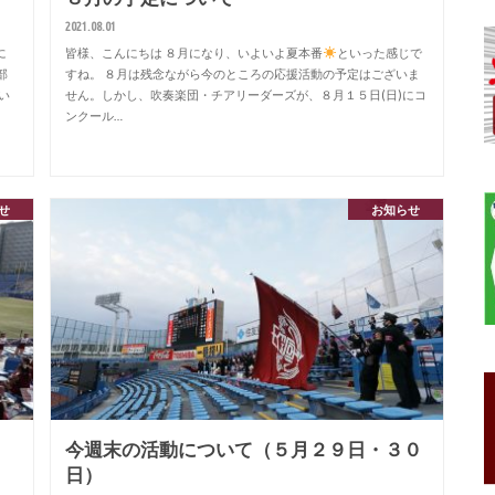
2021.08.01
に
皆様、こんにちは ８月になり、いよいよ夏本番
といった感じで
部
すね。 ８月は残念ながら今のところの応援活動の予定はございま
い
せん。しかし、吹奏楽団・チアリーダーズが、８月１５日(日)にコ
ンクール…
せ
お知らせ
今週末の活動について（５月２９日・３０
日）