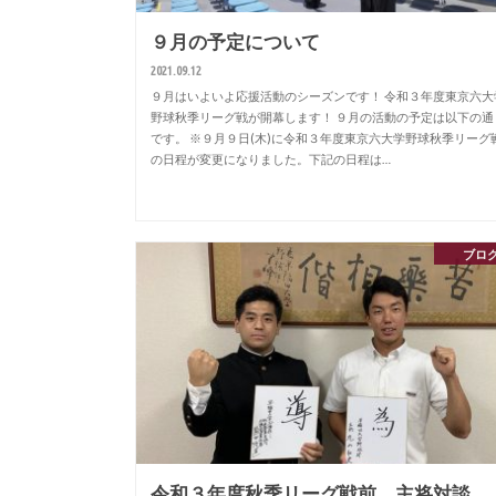
９月の予定について
2021.09.12
９月はいよいよ応援活動のシーズンです！ 令和３年度東京六大
野球秋季リーグ戦が開幕します！ ９月の活動の予定は以下の通
です。 ※９月９日(木)に令和３年度東京六大学野球秋季リーグ
の日程が変更になりました。下記の日程は…
ブロ
令和３年度秋季リーグ戦前 主将対談