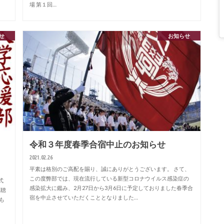
場 第１回…
せ
お知らせ
令和３年度春季合宿中止のお知らせ
2021.02.26
平素は格別のご高配を賜り、誠にありがとうございます。 さて、
この度弊部では、現在流行している新型コロナウイルス感染症の
式
感染拡大に鑑み、2月27日から3月6日に予定しておりました春季合
視聴
宿を中止させていただくこととなりました…
も