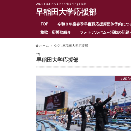
WASEDA Univ. Cheerleading Club
早稲田大学応援部
TOP
令和８年度春季早慶戦応援席団体予約につ
校歌・応援歌紹介
フォトアルバム～活動の記録
ホーム
タグ : 早稲田大学応援部
TAG
早稲田大学応援部
お知ら