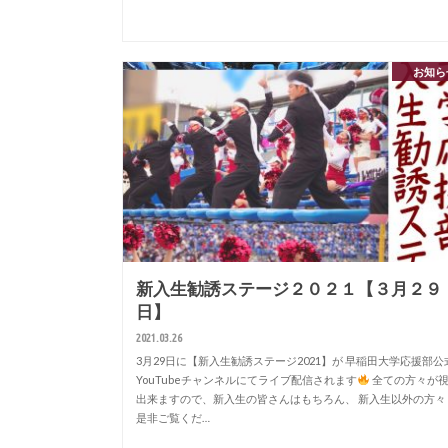
お知ら
新入生勧誘ステージ２０２１【３月２９
日】
2021.03.26
3月29日に【新入生勧誘ステージ2021】が 早稲田大学応援部公
YouTubeチャンネルにてライブ配信されます
全ての方々が
出来ますので、新入生の皆さんはもちろん、 新入生以外の方々
是非ご覧くだ…