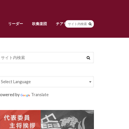
リーダー
吹奏楽団
チアリーダーズ
副将挨拶
リーダー部員紹介
早稲田大学校旗
吹奏楽団責任者挨拶
吹奏楽団メンバー紹介
常任指揮・スタッフ紹介
活動紹介
チアリーダーズ責任者挨拶
メンバー紹介
衣装紹介
大吹連
Spring Concert
定期演奏会
owered by
Translate