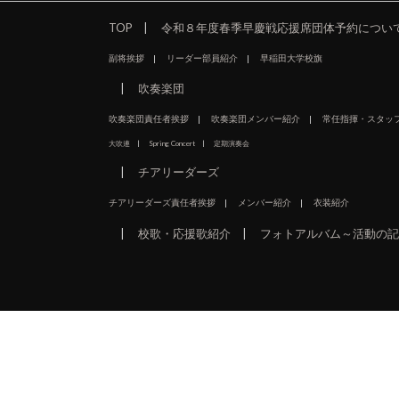
TOP
令和８年度春季早慶戦応援席団体予約につい
副将挨拶
リーダー部員紹介
早稲田大学校旗
吹奏楽団
吹奏楽団責任者挨拶
吹奏楽団メンバー紹介
常任指揮・スタッ
大吹連
Spring Concert
定期演奏会
チアリーダーズ
チアリーダーズ責任者挨拶
メンバー紹介
衣装紹介
校歌・応援歌紹介
フォトアルバム～活動の記