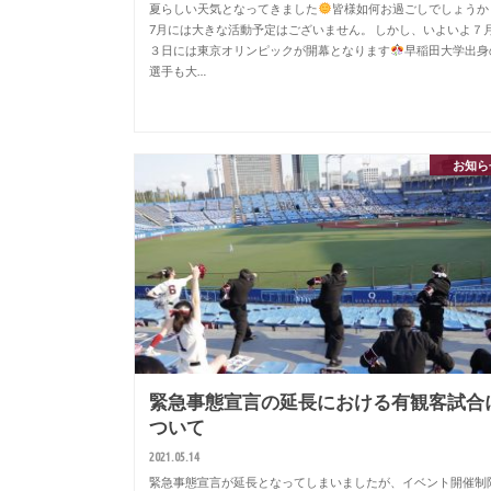
夏らしい天気となってきました
皆様如何お過ごしでしょうか
7月には大きな活動予定はございません。 しかし、いよいよ７
３日には東京オリンピックが開幕となります
早稲田大学出身
選手も大…
お知ら
緊急事態宣言の延長における有観客試合
ついて
2021.05.14
緊急事態宣言が延長となってしまいましたが、イベント開催制