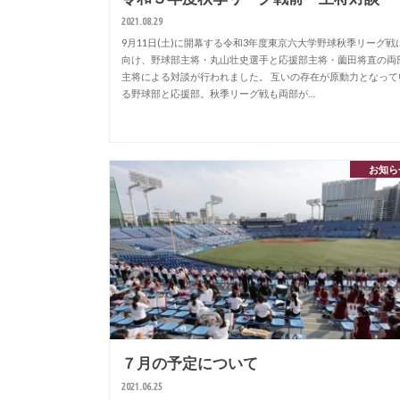
2021.08.29
9月11日(土)に開幕する令和3年度東京六大学野球秋季リーグ戦
向け、野球部主将・丸山壮史選手と応援部主将・薗田将直の両
主将による対談が行われました。 互いの存在が原動力となって
る野球部と応援部。秋季リーグ戦も両部が…
お知ら
７月の予定について
2021.06.25