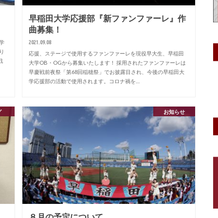
早稲田大学応援部『新ファンファーレ』作
曲募集！
2021.09.08
学
り
応援、ステージで使用するファンファーレを現役早大生、早稲田
戦
大学OB・OGから募集いたします！ 採用されたファンファーレは
早慶戦前夜祭「第68回稲穂祭」でお披露目され、今後の早稲田大
学応援部の活動で使用されます。コロナ禍を…
グ
お知らせ
８月の予定について