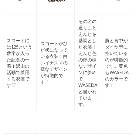
その名の
通り白と
えんじを
スコートに
基調とし
胸と背中が
スコートがひ
は125という
た衣装！
ダイヤ型に
だ状になって
数字が入っ
えんじ色
空いている
いる衣装！白
た記念の一
の襷の様
のが特徴的
いイナズマの
着！沢山の
なデザイ
です。黄色
様なデザイン
活動で着用
ンに斜め
もWASEDA
が特徴的で
する衣装で
で
のカラーで
す！
す♡
WASEDA
す！
と書かれ
ていま
す。