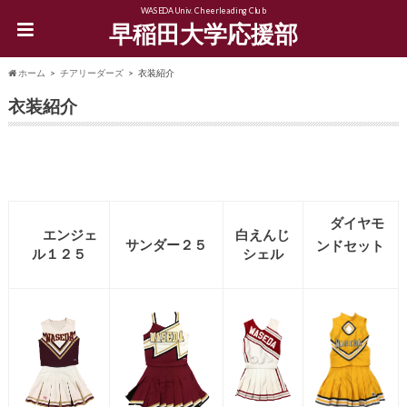
WASEDA Univ. Cheerleading Club
早稲田大学応援部
ホーム
チアリーダーズ
衣装紹介
衣装紹介
ダイヤモ
エンジェ
白えんじ
サンダー２５
ンド
セット
ル１２５
シェル