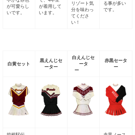
リゾート気
る事が多い
が可愛らし
が着用して
分を味わっ
です。
いです。
います。
てくださ
い！
白えんじセ
黒えんじセ
赤黒セータ
白黄セット
ータ
ーター
ー
ー
箱根駅伝、
赤黒ノース