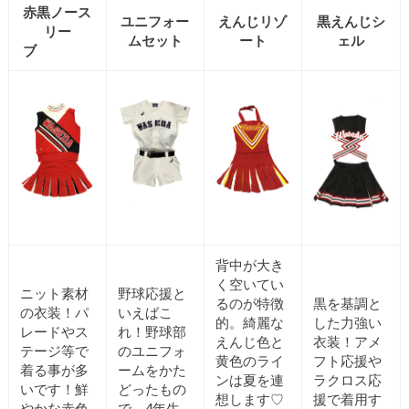
赤黒ノース
ユニフォー
えんじリゾ
黒えんじシ
リー
ムセット
ート
ェル
ブ
背中が大き
く空いてい
ニット素材
野球応援と
るのが特徴
黒を基調と
の衣装！パ
いえばこ
的。綺麗な
した力強い
レードやス
れ！野球部
えんじ色と
衣装！アメ
テージ等で
のユニフォ
黄色のライ
フト応援や
着る事が多
ームをかた
ンは夏を連
ラクロス応
いです！鮮
どったもの
想します♡
援で着用す
やかな赤色
で、4年生