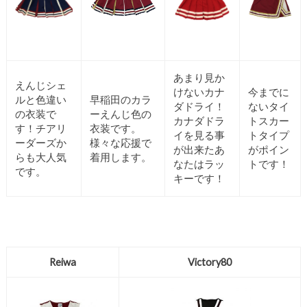
あまり見か
えんじシェ
けないカナ
今までに
ルと色違い
早稲田のカラ
ダドライ！
ないタイ
の衣装で
ーえんじ色の
カナダドラ
トスカー
す！チアリ
衣装です。
イを見る事
トタイプ
ーダーズか
様々な応援で
が出来たあ
がポイン
らも大人気
着用します。
なたはラッ
トです！
です。
キーです！
Reiwa
Victory80