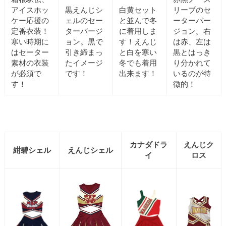
アイスホッ
黒えんじシ
白黄セット
リーブのセ
ケー応援の
ェルのセー
と並んで冬
ーターバー
定番衣装！
ターバージ
に着用しま
ジョン。右
寒い時期に
ョン。黒で
す！えんじ
は赤、左は
はセーター
引き締まっ
と白を寒い
黒とはっき
素材の衣装
たイメージ
冬でも着用
り分かれて
が必須で
です！
出来ます！
いるのが特
す！
徴的！
カナダドラ
えんじク
紺碧シェル
えんじシェル
イ
ロス