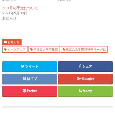
e
す
e
r
る
+
で
に
で
１０月の予定について
共
は
共
2021年9月30日
有
ク
有
(
リ
(
お知らせ
新
ッ
新
し
ク
し
い
し
い
ウ
て
ウ
ィ
く
ィ
ン
だ
ン
ド
さ
ド
ウ
い
ウ
お知らせ
で
(
で
開
新
開
ピックアップ
早稲田大学応援部
東京六大学野球秋季リーグ戦
き
し
き
ま
い
ま
す
ウ
す
)
ィ
)
ン
ド
ツイート
シェア
ウ
で
開
き
はてブ
Google+
ま
す
)
Pocket
feedly