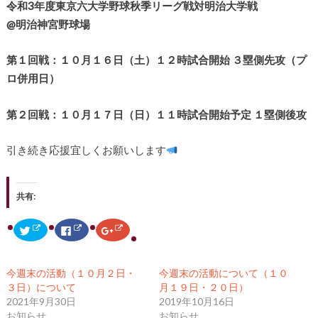
令和3年度東京六大学野球秋季リーグ戦対明治大学戦
@明治神宮野球場
第１回戦：１０月１６日（土）１２時試合開始 ３塁側先攻（プ
ロ併用日）
第２回戦：１０月１７日（日）１１時試合開始予定 １塁側後攻
引き続き応援宜しくお願いします
共有:
ク
F
ク
リ
a
リ
ッ
c
ッ
ク
e
ク
し
b
し
て
o
て
今週末の活動（１０月２日・
今週末の活動について（１０
T
o
G
w
k
o
３日）について
月１９日・２０日）
i
で
o
2021年9月30日
2019年10月16日
t
共
g
t
有
l
お知らせ
お知らせ