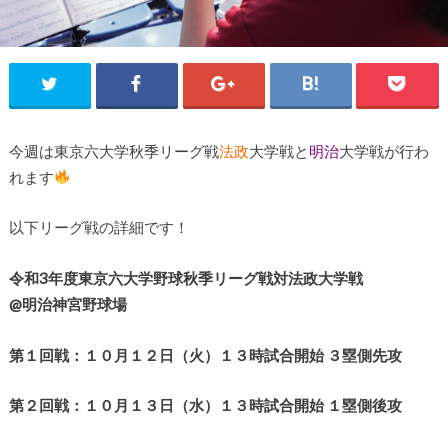
今週は東京六大学秋季リーグ戦
法政
大学戦と
明治
大学戦が行わ
れます
以下リーグ戦の詳細です！
令和3年度東京六大学野球秋季リーグ戦対法政大学戦
@明治神宮野球場
第１回戦：１０月１２日（火）１３時試合開始 ３塁側先攻
第２回戦：１０月１３日（水）１３時試合開始 １塁側後攻