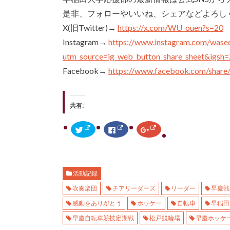
是非、フォローやいいね、シェアなどよろし
X(旧Twitter)→
https://x.com/WU_ouen?s=20
Instagram→
https://www.instagram.com/wase
utm_source=ig_web_button_share_sheet&ig
Facebook→
https://www.facebook.com/share
共有:
ク
F
ク
リ
a
リ
ッ
c
ッ
ク
e
ク
し
b
し
て
o
て
T
o
G
w
k
o
活動記録
i
で
o
t
共
g
吹奏楽団
チアリーダーズ
リーダー
早慶戦
t
有
l
e
す
e
r
る
+
感動をありがとう
ホッケー
自転車
早稲田
で
に
で
共
は
共
早慶自転車競技定期戦
松戸競輪場
早慶ホッケ
有
ク
有
(
リ
(