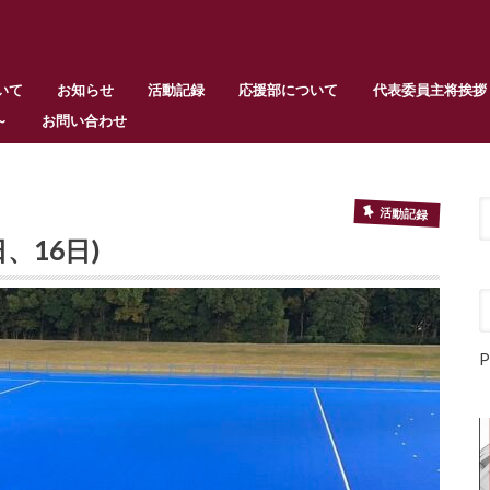
いて
お知らせ
活動記録
応援部について
代表委員主将挨拶
～
お問い合わせ
活動記録
、16日)
P