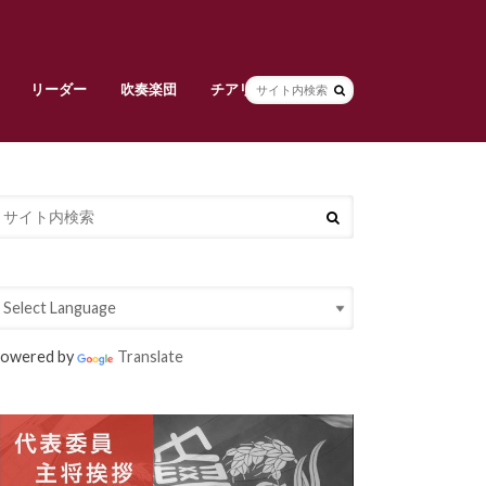
リーダー
吹奏楽団
チアリーダーズ
副将挨拶
リーダー部員紹介
早稲田大学校旗
吹奏楽団責任者挨拶
吹奏楽団メンバー紹介
常任指揮・スタッフ紹介
活動紹介
チアリーダーズ責任者挨拶
メンバー紹介
衣装紹介
大吹連
Spring Concert
定期演奏会
owered by
Translate