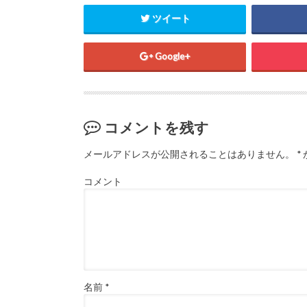
新
ッ
新
し
ク
し
ツイート
い
し
い
ウ
て
ウ
ィ
く
ィ
ン
だ
ン
ド
さ
ド
Google+
ウ
い
ウ
で
(
で
開
新
開
き
し
き
ま
い
ま
す
ウ
す
)
ィ
)
ン
コメントを残す
ド
ウ
で
開
メールアドレスが公開されることはありません。
*
き
ま
す
コメント
)
名前
*