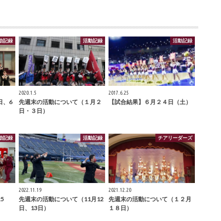
動記録
活動記録
活動記録
2020.1.5
2017.6.25
日、6
先週末の活動について（１月２
【試合結果】６月２４日（土）
日・３日）
動記録
活動記録
チアリーダーズ
2022.11.19
2021.12.20
5
先週末の活動について（11月12
先週末の活動について（１２月
日、13日）
１８日）