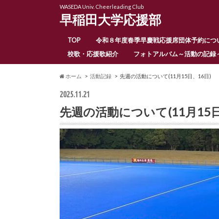
WASEDA Univ. Cheerleading Club
早稲田大学応援部
TOP
令和８年度春季早慶戦応援席団体予約につ
校歌・応援歌紹介
フォトアルバム～活動の記録
ホーム
活動記録
先週の活動について(11月15日、16日)
2025.11.21
先週の活動について(11月15日