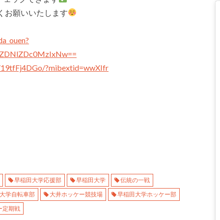
くお願いいたします
da_ouen?
sh=ZDNlZDc0MzIxNw==
/19tfFj4DGo/?mibextid=wwXIfr
早稲田大学応援部
早稲田大学
伝統の一戦
大学自転車部
大井ホッケー競技場
早稲田大学ホッケー部
ー定期戦