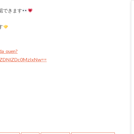
認できます
す
da_ouen?
sh=ZDNlZDc0MzIxNw==