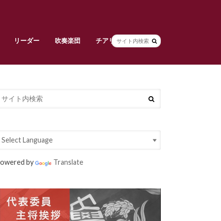
リーダー
吹奏楽団
チアリーダーズ
副将挨拶
リーダー部員紹介
早稲田大学校旗
吹奏楽団責任者挨拶
吹奏楽団メンバー紹介
常任指揮・スタッフ紹介
活動紹介
チアリーダーズ責任者挨拶
メンバー紹介
衣装紹介
大吹連
Spring Concert
定期演奏会
owered by
Translate