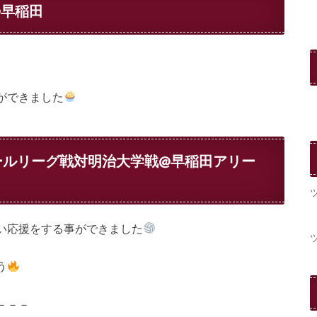
@早稲田
ができました
ールリーグ戦対明治大学戦@早稲田アリー
い応援をする事ができました
う
－－－