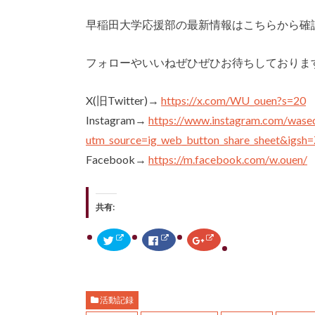
早稲田大学応援部の最新情報はこちらから確
フォローやいいねぜひぜひお待ちしておりま
X(旧Twitter)→
https://x.com/WU_ouen?s=20
Instagram→
https://www.instagram.com/wase
utm_source=ig_web_button_share_sheet&ig
Facebook→
https://m.facebook.com/w.ouen/
共有:
ク
F
ク
リ
a
リ
ッ
c
ッ
ク
e
ク
し
b
し
て
o
て
T
o
G
w
k
o
活動記録
i
で
o
t
共
g