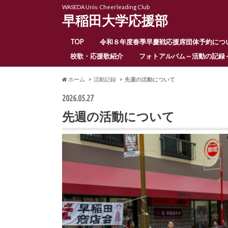
WASEDA Univ. Cheerleading Club
早稲田大学応援部
TOP
令和８年度春季早慶戦応援席団体予約につ
校歌・応援歌紹介
フォトアルバム～活動の記録
ホーム
活動記録
先週の活動について
2026.05.27
先週の活動について