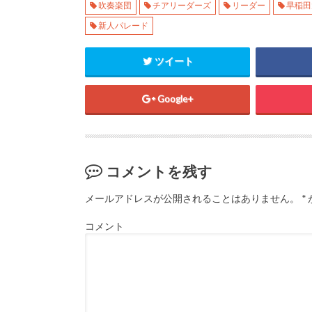
吹奏楽団
チアリーダーズ
リーダー
早稲田
t
有
l
e
す
e
r
る
+
新人パレード
で
に
で
共
は
共
有
ク
有
(
リ
(
ツイート
新
ッ
新
し
ク
し
い
し
い
ウ
て
ウ
ィ
く
ィ
Google+
ン
だ
ン
ド
さ
ド
ウ
い
ウ
で
(
で
開
新
開
き
し
き
ま
い
ま
す
ウ
す
コメントを残す
)
ィ
)
ン
ド
メールアドレスが公開されることはありません。
*
ウ
で
開
き
コメント
ま
す
)