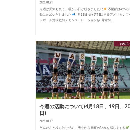
2025.04.21
先週は天気も良く、暖かい日が続きましたね
応援部は4つの
動に参加いたしました
4月18日(金) 第73回早慶アメリカンフ
トボール対校戦前デモンストレーション@3号館前…
お知ら
今週の活動について(4月18日、19日、2
日)
2025.04.17
だんだんと桜も散り始め、爽やかな初夏の訪れを感じますね