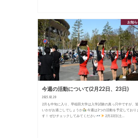
お知ら
今週の活動について(2月22日、23日)
2025.02.20
2月も中旬に入り、早稲田大学は入学試験の真っ只中ですが、
いかがお過ごしでしょうか
今週は2つの活動を予定しており
す！ ぜひチェックしてみてください
2月22日(土…