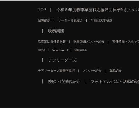
TOP
令和８年度春季早慶戦応援席団体予約につい
副将挨拶
リーダー部員紹介
早稲田大学校旗
吹奏楽団
吹奏楽団責任者挨拶
吹奏楽団メンバー紹介
常任指揮・スタッ
大吹連
Spring Concert
定期演奏会
チアリーダーズ
チアリーダーズ責任者挨拶
メンバー紹介
衣装紹介
校歌・応援歌紹介
フォトアルバム～活動の記