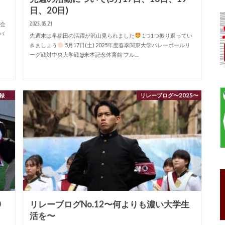
日、20日)
2025.05.21
会
学バ
先週末は早稲田の活躍が沢山見られました
1つ1つ振り返ってい
きましょう
5月17日(土) 2025年度春季関東大学バレーボールリ
ーグ戦対中央大学戦@米本記念体育館 フル…
録
リレーブログ〜2025〜
0
リレーブログNo.12〜何よりも濃い大学生
活を〜