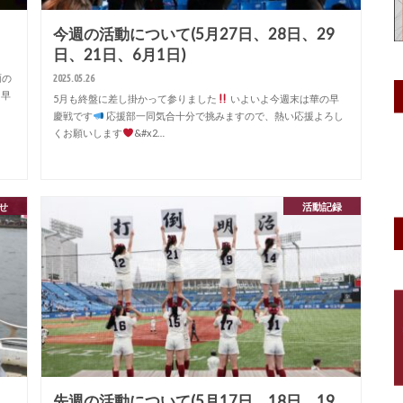
今週の活動について(5月27日、28日、29
日、21日、6月1日)
2025.05.26
雨の
早
5月も終盤に差し掛かって参りました
いよいよ今週末は華の早
慶戦です
応援部一同気合十分で挑みますので、熱い応援よろし
くお願いします
&#x2…
せ
活動記録
先週の活動について(5月17日、18日、19