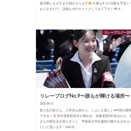
援活動にもますます熱が入ります
今週も4つの活動を予定し
おりますので、詳細もぜひチェックしてみて下さい
4…
リレーブログ〜20
リレーブログNo.9〜誰もが輝ける場所〜
2025.04.13
新入生の皆さん、入学式も終わり、いよいよ新しい4年間の幕
ですね！
本年度新歓担当を務める、吹奏楽団3年若山から、
さんの新生活を照らすべく、早稲田大学応援部の魅力をお伝え
たいと思います！&#x1f…