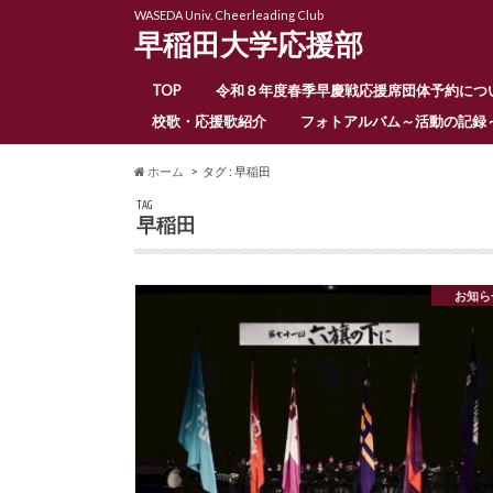
WASEDA Univ. Cheerleading Club
早稲田大学応援部
TOP
令和８年度春季早慶戦応援席団体予約につ
校歌・応援歌紹介
フォトアルバム～活動の記録
ホーム
タグ : 早稲田
TAG
早稲田
お知ら