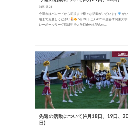
2025.05.23
今週末はパレードから応援まで様々な活動がございます
ぜひ
場までお越しください
5月24日(土) 2025年度春季関東大
レーボールリーグ戦対明治大学戦@米本記念体…
活動記
先週の活動について(4月18日、19日、2
日)