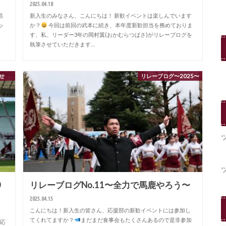
2025.04.18
活
新入生のみなさん、こんにちは！ 新歓イベントは楽しんでいます
ッ
か？
今回は前回の武本に続き、本年度新歓担当を務めておりま
す、私、リーダー3年の岡村翼(おかむらつばさ)がリレーブログを
執筆させていただきます…
せ
リレーブログ〜2025〜
0
リレーブログNo.11〜全力で馬鹿やろう〜
2025.04.15
こんにちは！新入生の皆さん、応援部の新歓イベントには参加し
てくれてますか？
まだまだ食事会もたくさんあるので是非参加
応