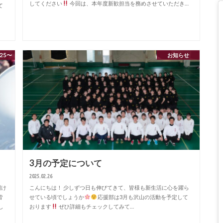
してください
今回は、本年度新歓担当を務めさせていただき…
て
25〜
お知らせ
3月の予定について
2025.02.26
開け
こんにちは！ 少しずつ日も伸びてきて、皆様も新生活に心を躍ら
皆
せている頃でしょうか
応援部は3月も沢山の活動を予定して
し
おります
ぜひ詳細もチェックしてみて…