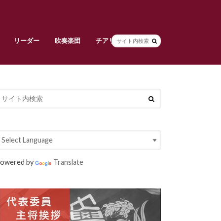
リーダー
吹奏楽団
チアリーダーズ
副将挨拶
リーダー部員紹介
早稲田大学校旗
吹奏楽団責任者挨拶
吹奏楽団メンバー紹介
常任指揮・スタッフ紹介
活動紹介
チアリーダーズ責任者挨拶
メンバー紹介
衣装紹介
大吹連
Spring Concert
定期演奏会
owered by
Translate