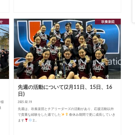
せ
吹奏楽団
先週の活動について(2月11日、15日、16
日)
2025.02.19
皆様
ま
先週は、吹奏楽団とチアリーダーズの活動があり、応援活動以外
で貴重な経験をした週でした
春休み期間で更に成長していき
ます
2…