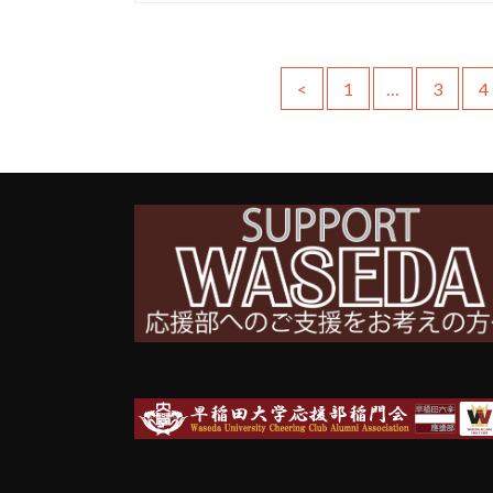
<
1
…
3
4