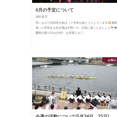
6月の予定について
2025.05.27
早いもので2025年が始まって半年が経とうとしています
梅
湿った空気をも吹き飛ばす勢いで、元気に過ごしましょう
慶戦が盛り沢山の6月、お見逃しなく…
お知ら
今週の活動について(5月24日、25日)