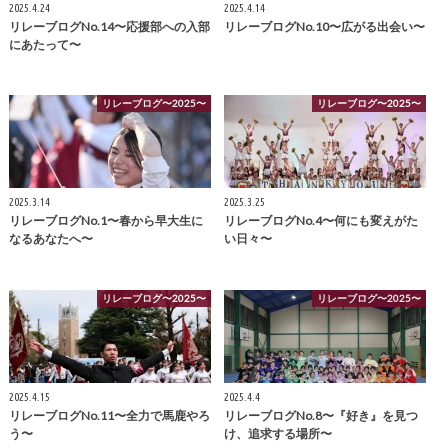
2025.4.24
2025.4.14
リレーブログNo.14〜応援部への入部
リレーブログNo.10〜広がる出会い〜
にあたって〜
リレーブログ〜2025〜
リレーブログ〜2025〜
2025.3.14
2025.3.25
リレーブログNo.1〜春から早大生に
リレーブログNo.4〜何にも変えがた
なるあなたへ〜
い日々〜
リレーブログ〜2025〜
リレーブログ〜2025〜
2025.4.15
2025.4.4
リレーブログNo.11〜全力で馬鹿やろ
リレーブログNo.8〜『好き』を見つ
う〜
け、追求する場所〜