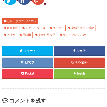
ク
F
ク
リ
a
リ
ッ
c
ッ
ク
e
ク
し
b
し
て
o
て
T
o
G
w
k
o
リレーブログ〜2025〜
i
で
o
t
共
g
吹奏楽団
チアリーダーズ
リーダー
早稲田大学応援部
t
有
l
e
す
e
r
る
+
応援部
早稲田
春から早稲田
リレーブログ2025
で
に
で
共
は
共
有
ク
有
(
リ
(
新
ッ
新
ツイート
シェア
し
ク
し
い
し
い
ウ
て
ウ
ィ
く
ィ
はてブ
Google+
ン
だ
ン
ド
さ
ド
ウ
い
ウ
で
(
で
Pocket
feedly
開
新
開
き
し
き
ま
い
ま
す
ウ
す
)
ィ
)
ン
ド
ウ
で
コメントを残す
開
き
ま