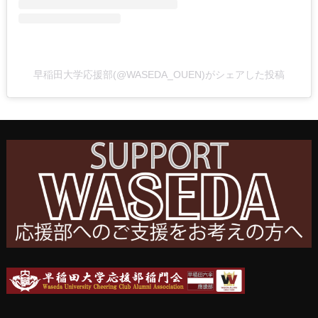
早稲田大学応援部(@WASEDA_OUEN)がシェアした投稿