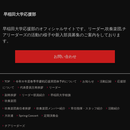
早稲田大学応援部
早稲田大学応援部のオフィシャルサイトです。リーダー,吹奏楽団,チ
アリーダーズの活動の様子や新入部員募集のご案内をしておりま
す。
お問い合わせ
TOP
令和８年度春季早慶戦応援席団体予約について
お知らせ
活動記録
応援部
について
代表委員主将挨拶
リーダー
副将挨拶
リーダー部員紹介
早稲田大学校旗
吹奏楽団
吹奏楽団責任者挨拶
吹奏楽団メンバー紹介
常任指揮・スタッフ紹介
活動紹介
大吹連
Spring Concert
定期演奏会
チアリーダーズ