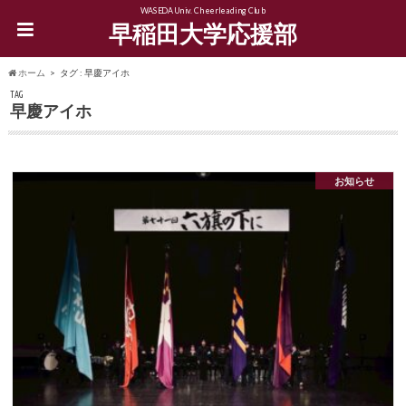
WASEDA Univ. Cheerleading Club
早稲田大学応援部
ホーム
タグ : 早慶アイホ
TAG
早慶アイホ
お知らせ