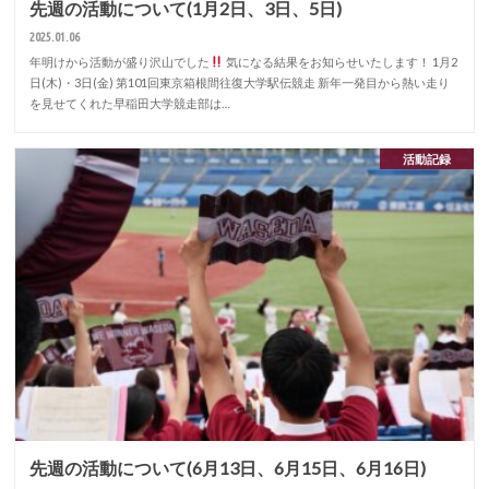
先週の活動について(1月2日、3日、5日)
2025.01.06
年明けから活動が盛り沢山でした
気になる結果をお知らせいたします！ 1月2
日(木)・3日(金) 第101回東京箱根間往復大学駅伝競走 新年一発目から熱い走り
を見せてくれた早稲田大学競走部は…
活動記録
先週の活動について(6月13日、6月15日、6月16日)