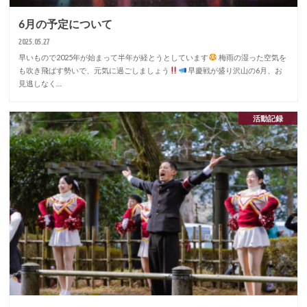
6月の予定について
2025.05.27
早いもので2025年が始まって半年が経とうとしています
梅雨の湿った空気を
も吹き飛ばす勢いで、元気に過ごしましょう
早慶戦が盛り沢山の6月、お
見逃しなく…
活動記録