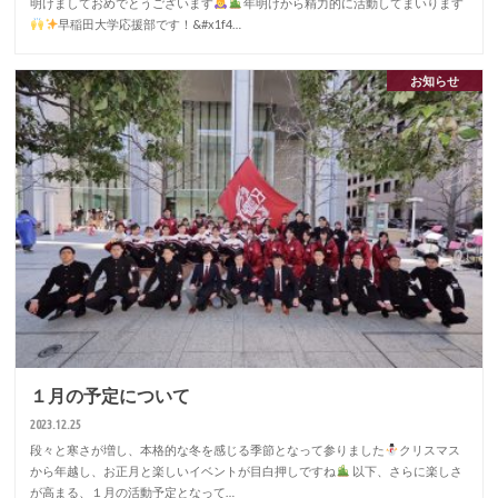
明けましておめでとうございます
年明けから精力的に活動してまいります
早稲田大学応援部です！&#x1f4…
お知らせ
１月の予定について
2023.12.25
段々と寒さが増し、本格的な冬を感じる季節となって参りました
クリスマス
から年越し、お正月と楽しいイベントが目白押しですね
以下、さらに楽しさ
が高まる、１月の活動予定となって…