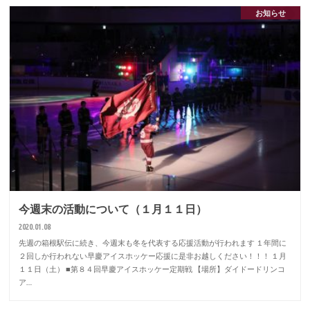
お知らせ
今週末の活動について（１月１１日）
2020.01.08
先週の箱根駅伝に続き、今週末も冬を代表する応援活動が行われます １年間に
２回しか行われない早慶アイスホッケー応援に是非お越しください！！！ １月
１１日（土） ■第８４回早慶アイスホッケー定期戦 【場所】ダイドードリンコ
ア…