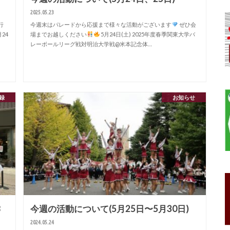
2025.05.23
行
今週末はパレードから応援まで様々な活動がございます
ぜひ会
月24
場までお越しください
5月24日(土) 2025年度春季関東大学バ
レーボールリーグ戦対明治大学戦@米本記念体…
録
お知らせ
8
今週の活動について(5月25日〜5月30日)
2024.05.24