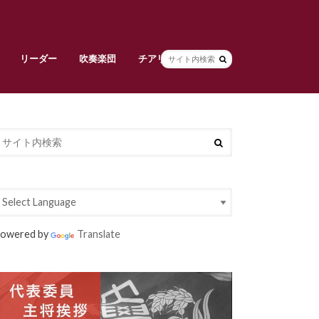
リーダー
吹奏楽団
チアリーダーズ
副将挨拶
リーダー部員紹介
早稲田大学校旗
吹奏楽団責任者挨拶
吹奏楽団メンバー紹介
常任指揮・スタッフ紹介
活動紹介
チアリーダーズ責任者挨拶
メンバー紹介
衣装紹介
大吹連
Spring Concert
定期演奏会
owered by
Translate