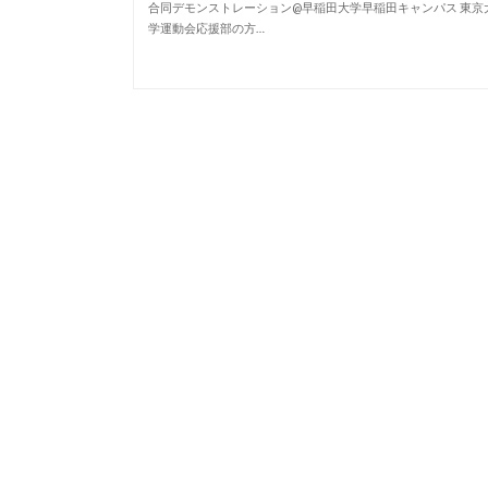
合同デモンストレーション@早稲田大学早稲田キャンパス 東京
学運動会応援部の方…