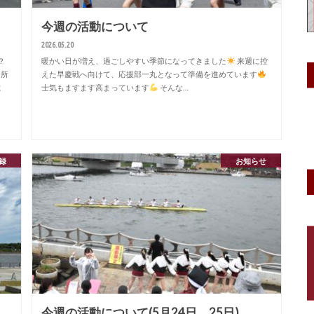
今週の活動について
2026.05.20
？
暖かい日が増え、過ごしやすい季節になってきました
来週に控
＠所
えた早慶戦へ向けて、応援部一丸となって準備を進めています
に
士気もますます高まっています
そんな…
録
お知らせ
今週の活動について(5月24日、25日)