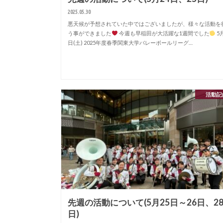
2025.05.30
悪天候が予想されていた中ではございましたが、様々な活動を
う事ができました
今週も早稲田が大活躍な1週間でした
5
日(土) 2025年度春季関東大学バレーボールリーグ…
活動記
先週の活動について(5月25日～26日、2
日)