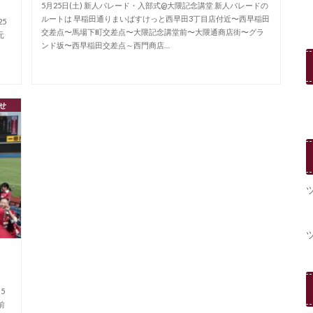
5月25日(土) 新人パレード・入部式@大隈記念講堂 新人パレードの
ルートは 早稲田通りまいばすけっと西早田3丁目店付近〜西早稲田
25
交差点〜馬場下町交差点〜大隈記念講堂前〜大隈通商店街〜グラ
元
ンド坂〜西早稲田交差点～西門商店…
せ
5
前