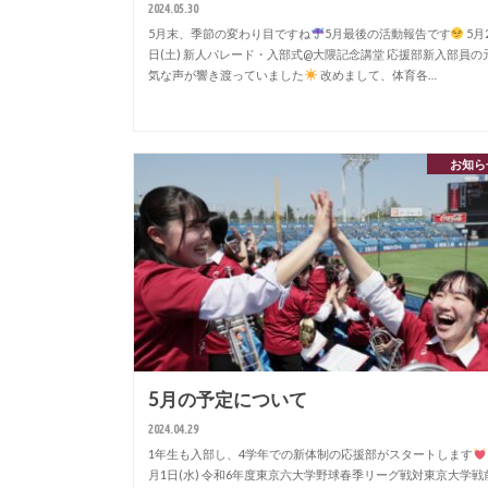
2024.05.30
5月末、季節の変わり目ですね
5月最後の活動報告です
5月
日(土) 新人パレード・入部式@大隈記念講堂 応援部新入部員の
気な声が響き渡っていました
改めまして、体育各…
お知ら
5月の予定について
2024.04.29
1年生も入部し、4学年での新体制の応援部がスタートします
月1日(水) 令和6年度東京六大学野球春季リーグ戦対東京大学戦