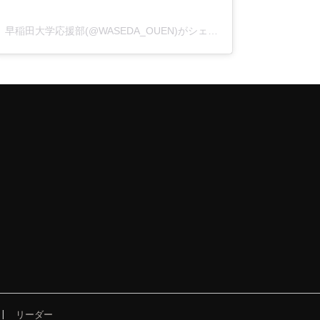
早稲田大学応援部(@WASEDA_OUEN)がシェアした投稿
リーダー