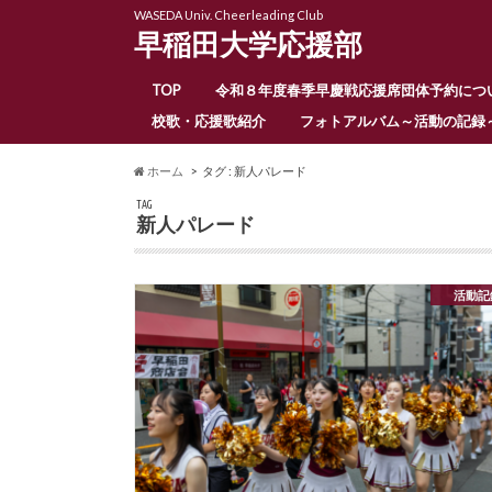
WASEDA Univ. Cheerleading Club
早稲田大学応援部
TOP
令和８年度春季早慶戦応援席団体予約につ
校歌・応援歌紹介
フォトアルバム～活動の記録
ホーム
タグ : 新人パレード
TAG
新人パレード
活動記