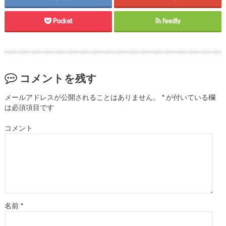
ド
さ
ド
ウ
い
ウ
で
(
で
Pocket
feedly
開
新
開
き
し
き
ま
い
ま
す
ウ
す
)
ィ
)
ン
ド
ウ
で
コメントを残す
開
き
ま
す
メールアドレスが公開されることはありません。
*
が付いている欄
)
は必須項目です
コメント
名前
*