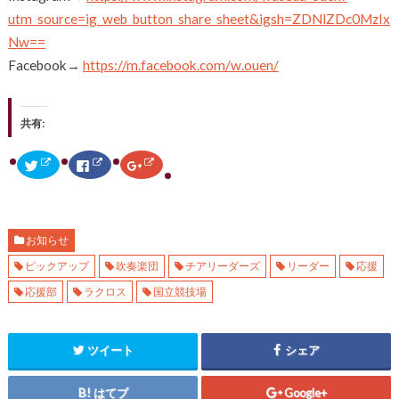
utm_source=ig_web_button_share_sheet&igsh=ZDNlZDc0MzIx
Nw==
Facebook→
https://m.facebook.com/w.ouen/
共有:
ク
F
ク
リ
a
リ
ッ
c
ッ
ク
e
ク
し
b
し
て
o
て
T
o
G
w
k
o
お知らせ
i
で
o
t
共
g
ピックアップ
吹奏楽団
チアリーダーズ
リーダー
応援
t
有
l
e
す
e
r
る
+
応援部
ラクロス
国立競技場
で
に
で
共
は
共
有
ク
有
(
リ
(
新
ッ
新
ツイート
シェア
し
ク
し
い
し
い
ウ
て
ウ
ィ
く
ィ
はてブ
Google+
ン
だ
ン