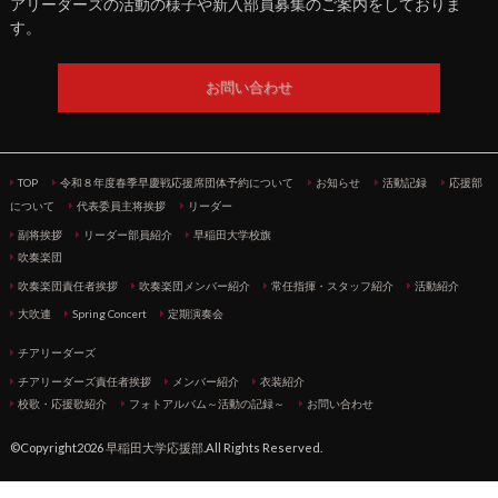
アリーダーズの活動の様子や新入部員募集のご案内をしておりま
す。
お問い合わせ
TOP
令和８年度春季早慶戦応援席団体予約について
お知らせ
活動記録
応援部
について
代表委員主将挨拶
リーダー
副将挨拶
リーダー部員紹介
早稲田大学校旗
吹奏楽団
吹奏楽団責任者挨拶
吹奏楽団メンバー紹介
常任指揮・スタッフ紹介
活動紹介
大吹連
Spring Concert
定期演奏会
チアリーダーズ
チアリーダーズ責任者挨拶
メンバー紹介
衣装紹介
校歌・応援歌紹介
フォトアルバム～活動の記録～
お問い合わせ
©Copyright2026
早稲田大学応援部
.All Rights Reserved.