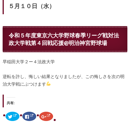
５月１０日（水）
令和５年度東京六大学野球春季リーグ戦対法
政大学戦第４回戦応援@明治神宮野球場
早稲田大学２ー４法政大学
逆転を許し、悔しい結果となりましたが、この悔しさを次の明
治大学戦にぶつけます
共有:
ク
F
ク
リ
a
リ
ッ
c
ッ
ク
e
ク
し
b
し