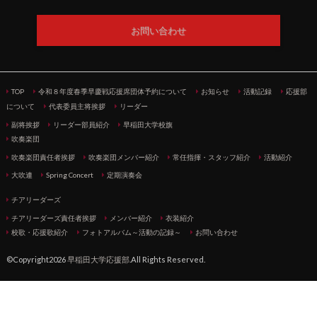
お問い合わせ
TOP
令和８年度春季早慶戦応援席団体予約について
お知らせ
活動記録
応援部
について
代表委員主将挨拶
リーダー
副将挨拶
リーダー部員紹介
早稲田大学校旗
吹奏楽団
吹奏楽団責任者挨拶
吹奏楽団メンバー紹介
常任指揮・スタッフ紹介
活動紹介
大吹連
Spring Concert
定期演奏会
チアリーダーズ
チアリーダーズ責任者挨拶
メンバー紹介
衣装紹介
校歌・応援歌紹介
フォトアルバム～活動の記録～
お問い合わせ
©Copyright2026
早稲田大学応援部
.All Rights Reserved.