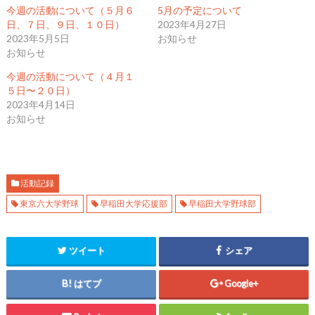
て
o
て
今週の活動について（５月６
5月の予定について
T
o
G
w
k
o
日、７日、９日、１０日）
2023年4月27日
i
で
o
2023年5月5日
お知らせ
t
共
g
t
有
l
お知らせ
e
す
e
r
る
+
で
に
で
今週の活動について（４月１
共
は
共
５日〜２０日）
有
ク
有
(
リ
(
2023年4月14日
新
ッ
新
し
ク
し
お知らせ
い
し
い
ウ
て
ウ
ィ
く
ィ
ン
だ
ン
ド
さ
ド
ウ
い
ウ
で
(
で
開
新
開
活動記録
き
し
き
ま
い
ま
東京六大学野球
早稲田大学応援部
早稲田大学野球部
す
ウ
す
)
ィ
)
ン
ド
ウ
ツイート
シェア
で
開
き
ま
はてブ
Google+
す
)