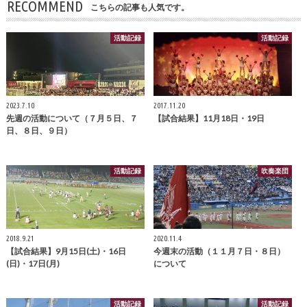
RECOMMEND
こちらの記事も人気です。
活動記録
活動記録
2023.7.10
2017.11.20
先週の活動について（７月５日、７
【試合結果】11月18日・19日
日、８日、９日）
活動記録
吹奏楽団
2018.9.21
2020.11.4
【試合結果】9月15日(土)・16日
今週末の活動（１１月７日・８日）
(日)・17日(月)
について
活動記録
活動記録