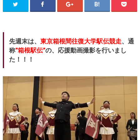
先週末は、
東京箱根間往復大学駅伝競走
、通
称
”箱根駅伝”
の、応援動画撮影を行いまし
た！！！