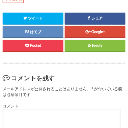
ン
ド
ウ
で
開
き
ツイート
シェア
ま
す
)
はてブ
Google+
Pocket
feedly
コメントを残す
メールアドレスが公開されることはありません。
*
が付いている欄
は必須項目です
コメント