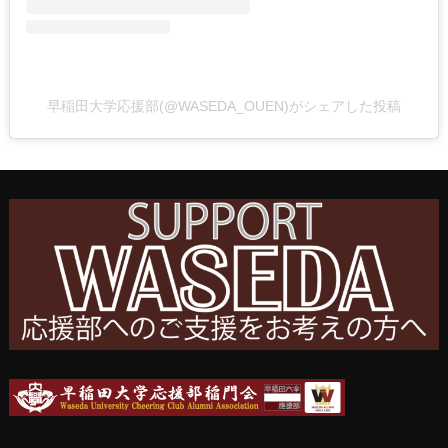
早稲田大学応援部(@WASEDA_OUEN)がシェアした投稿