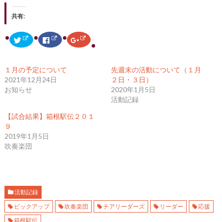
共有:
ク
F
ク
リ
a
リ
ッ
c
ッ
ク
e
ク
し
b
し
て
o
て
１月の予定について
先週末の活動について（１月
T
o
G
w
k
o
2021年12月24日
２日・３日）
i
で
o
お知らせ
2020年1月5日
t
共
g
t
有
l
活動記録
e
す
e
r
る
+
で
に
で
【試合結果】箱根駅伝２０１
共
は
共
９
有
ク
有
(
リ
(
2019年1月5日
新
ッ
新
し
ク
し
吹奏楽団
い
し
い
ウ
て
ウ
ィ
く
ィ
ン
だ
ン
ド
さ
ド
ウ
い
ウ
で
(
で
開
新
開
活動記録
き
し
き
ま
い
ま
ピックアップ
吹奏楽団
チアリーダーズ
リーダー
応援
す
ウ
す
)
ィ
)
箱根駅伝