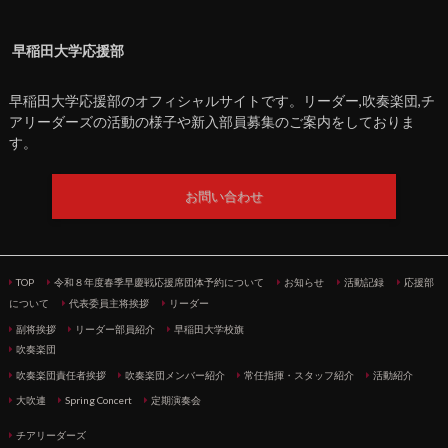
早稲田大学応援部
早稲田大学応援部のオフィシャルサイトです。リーダー,吹奏楽団,チ
アリーダーズの活動の様子や新入部員募集のご案内をしておりま
す。
お問い合わせ
TOP
令和８年度春季早慶戦応援席団体予約について
お知らせ
活動記録
応援部
について
代表委員主将挨拶
リーダー
副将挨拶
リーダー部員紹介
早稲田大学校旗
吹奏楽団
吹奏楽団責任者挨拶
吹奏楽団メンバー紹介
常任指揮・スタッフ紹介
活動紹介
大吹連
Spring Concert
定期演奏会
チアリーダーズ