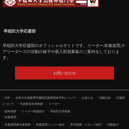
早稲田大学応援部
早稲田大学応援部のオフィシャルサイトです。リーダー,吹奏楽団,チ
アリーダーズの活動の様子や新入部員募集のご案内をしておりま
す。
お問い合わせ
TOP
令和８年度春季早慶戦応援席団体予約について
お知らせ
活動記録
応援部
について
代表委員主将挨拶
リーダー
副将挨拶
リーダー部員紹介
早稲田大学校旗
吹奏楽団
吹奏楽団責任者挨拶
吹奏楽団メンバー紹介
常任指揮・スタッフ紹介
活動紹介