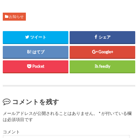
ウ
て
ウ
ィ
く
ィ
ン
だ
ン
ド
さ
ド
ウ
い
ウ
お知らせ
で
(
で
開
新
開
き
し
き
ま
い
ま
す
ウ
す
ツイート
シェア
)
ィ
)
ン
ド
ウ
はてブ
Google+
で
開
き
ま
Pocket
feedly
す
)
コメントを残す
メールアドレスが公開されることはありません。
*
が付いている欄
は必須項目です
コメント