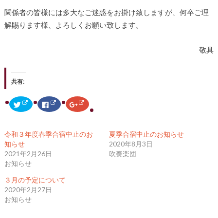
関係者の皆様には多大なご迷惑をお掛け致しますが、何卒ご理
解賜ります様、よろしくお願い致します。
敬具
共有:
ク
F
ク
リ
a
リ
ッ
c
ッ
ク
e
ク
し
b
し
て
o
て
令和３年度春季合宿中止のお
夏季合宿中止のお知らせ
T
o
G
w
k
o
知らせ
2020年8月3日
i
で
o
2021年2月26日
吹奏楽団
t
共
g
t
有
l
お知らせ
e
す
e
r
る
+
で
に
で
３月の予定について
共
は
共
2020年2月27日
有
ク
有
(
リ
(
お知らせ
新
ッ
新
し
ク
し
い
し
い