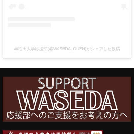
早稲田大学応援部(@WASEDA_OUEN)がシェアした投稿