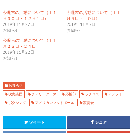
ッ
c
ッ
ク
e
ク
し
b
し
て
o
て
今週末の活動について（１１
今週末の活動について（１１
T
o
G
w
k
o
月３０日・１２月１日）
月９日・１０日）
i
で
o
2019年11月27日
2019年11月7日
t
共
g
t
有
l
お知らせ
お知らせ
e
す
e
r
る
+
で
に
で
今週末の活動について（１１
共
は
共
月２３日・２４日）
有
ク
有
(
リ
(
2019年11月22日
新
ッ
新
し
ク
し
お知らせ
い
し
い
ウ
て
ウ
ィ
く
ィ
ン
だ
ン
ド
さ
ド
ウ
い
ウ
で
(
で
開
新
開
お知らせ
き
し
き
ま
い
ま
吹奏楽団
チアリーダーズ
応援部
ラクロス
アメフト
す
ウ
す
)
ィ
)
ボクシング
アメリカンフットボール
演奏会
ン
ド
ウ
で
開
き
ツイート
シェア
ま
す
)