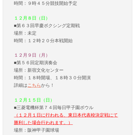
時間：９時４５分競技開始予定
１２月８日（日）
■第６３回早慶ボクシング定期戦
場所：未定
時間：１２時２０分本戦開始
１２月９日（月）
■第５６回定期演奏会
場所：新宿文化センター
時間：１８時開場、１８時３０分開演
詳細は
こちら
から！
１２月１５日（日）
■三菱電機杯第７４回毎日甲子園ボウル
（１２月１日に行われる、東日本代表校決定戦にて
勝利した場合行われます。）
場所：阪神甲子園球場