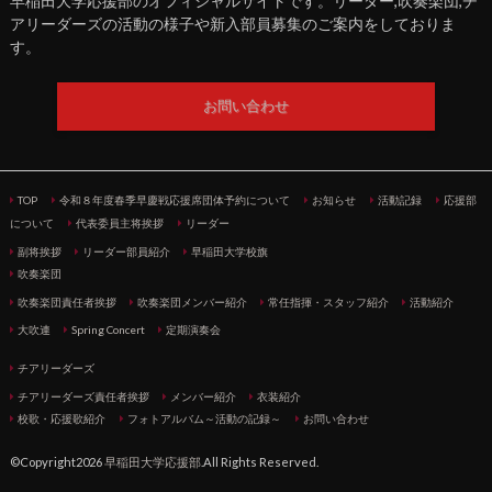
早稲田大学応援部のオフィシャルサイトです。リーダー,吹奏楽団,チ
アリーダーズの活動の様子や新入部員募集のご案内をしておりま
す。
お問い合わせ
TOP
令和８年度春季早慶戦応援席団体予約について
お知らせ
活動記録
応援部
について
代表委員主将挨拶
リーダー
副将挨拶
リーダー部員紹介
早稲田大学校旗
吹奏楽団
吹奏楽団責任者挨拶
吹奏楽団メンバー紹介
常任指揮・スタッフ紹介
活動紹介
大吹連
Spring Concert
定期演奏会
チアリーダーズ
チアリーダーズ責任者挨拶
メンバー紹介
衣装紹介
校歌・応援歌紹介
フォトアルバム～活動の記録～
お問い合わせ
©Copyright2026
早稲田大学応援部
.All Rights Reserved.