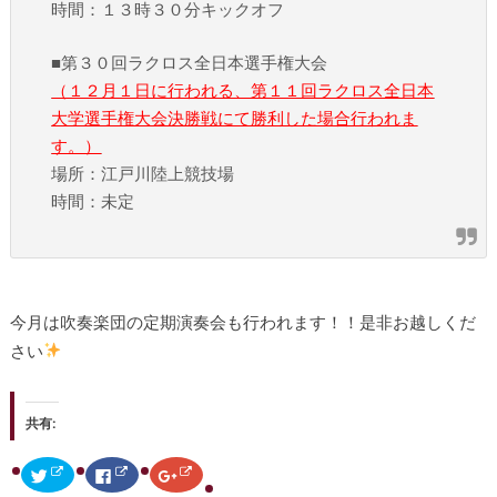
時間：１３時３０分キックオフ
■第３０回ラクロス全日本選手権大会
（１２月１日に行われる、第１１回ラクロス全日本
大学選手権大会決勝戦にて勝利した場合行われま
す。）
場所：江戸川陸上競技場
時間：未定
今月は吹奏楽団の定期演奏会も行われます！！是非お越しくだ
さい
共有:
ク
F
ク
リ
a
リ