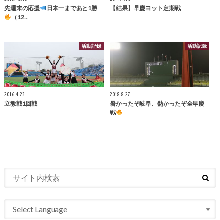
先週末の応援
日本一まであと1勝
【結果】早慶ヨット定期戦
（12…
活動記録
活動記録
2016.4.23
2018.8.27
立教戦1回戦
暑かったぞ岐阜、熱かったぞ全早慶
戦