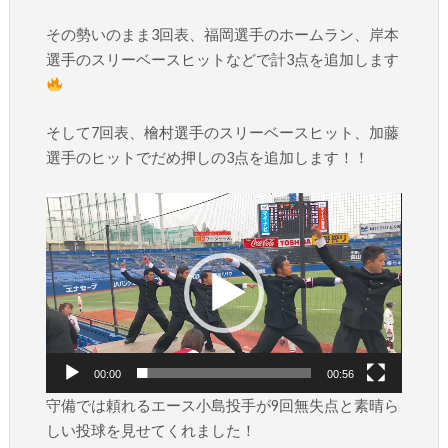
その勢いのまま3回表、福岡選手のホームラン、岸本
選手のスリーベースヒットなどで計3点を追加します
そして7回表、檜村選手のスリーベースヒット、加藤
選手のヒットでだめ押しの3点を追加します！！
動
画
プ
レ
ー
ヤ
ー
00:00
00:56
守備では頼れるエース小島投手が9回無失点と素晴ら
しい投球を見せてくれました！