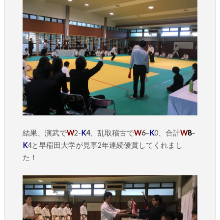
結果、演武で
W
2-
K
4
、乱取稽古で
W
6
–
K
0、合計
W
8
–
K
4と早稲田大学が見事2年連続優賞してくれまし
た！