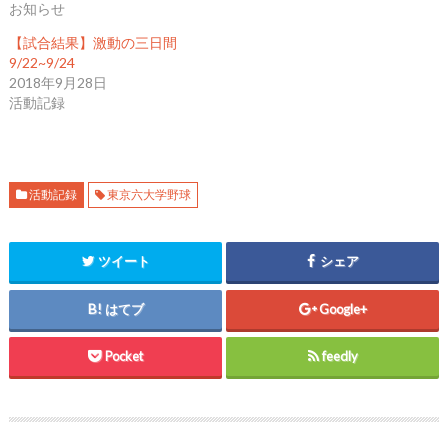
r
る
+
お知らせ
で
に
で
共
は
共
【試合結果】激動の三日間
有
ク
有
(
リ
(
9/22~9/24
新
ッ
新
し
ク
し
2018年9月28日
い
し
い
活動記録
ウ
て
ウ
ィ
く
ィ
ン
だ
ン
ド
さ
ド
ウ
い
ウ
で
(
で
開
新
開
き
し
き
活動記録
東京六大学野球
ま
い
ま
す
ウ
す
)
ィ
)
ン
ド
ウ
ツイート
シェア
で
開
き
ま
はてブ
Google+
す
)
Pocket
feedly