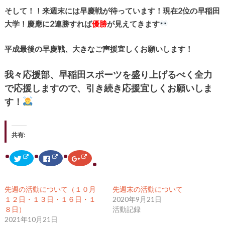
そして！！来週末には早慶戦が待っています！現在2位の早稲田
大学！慶應に2連勝すれば
優勝
が見えてきます
平成最後の早慶戦、大きなご声援宜しくお願いします！
我々応援部、早稲田スポーツを盛り上げるべく全力
で応援しますので、引き続き応援宜しくお願いしま
す！
共有:
ク
F
ク
リ
a
リ
ッ
c
ッ
ク
e
ク
し
b
し
て
o
て
先週の活動について（１０月
先週末の活動について
T
o
G
w
k
o
１２日・１３日・１６日・１
2020年9月21日
i
で
o
８日）
活動記録
t
共
g
t
有
l
2021年10月21日
e
す
e