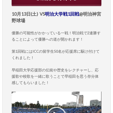
10月13日(土) VS
明治大学戦1回戦
@明治神宮
野球場
優勝の可能性がかかっている一戦！明治戦で2連勝す
ることによって優勝への道が開かれます！
第1回戦にはICCの留学生50名が応援席に駆け付けて
くれました！
早稲田大学応援部の伝統や歴史をレクチャーし、応
援歌や校歌を一緒に歌うことで早稲田を思う存分体
感してもらいました！
動
画
プ
レ