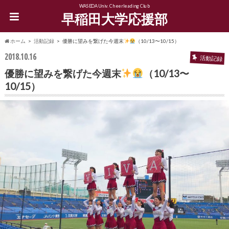
WASEDA Univ. Cheerleading Club
早稲田大学応援部
ホーム
活動記録
優勝に望みを繋げた今週末
（10/13〜10/15）
2018.10.16
活動記録
優勝に望みを繋げた今週末
（10/13〜
10/15）