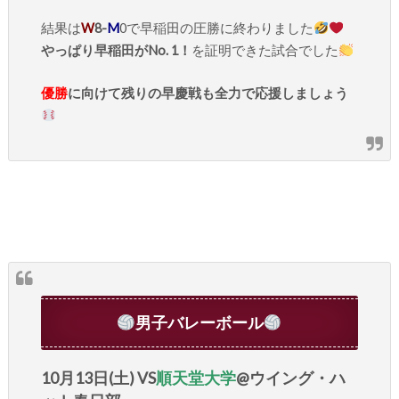
結果は
W
8-
M
0で早稲田の圧勝に終わりました
やっぱり早稲田がNo. 1！
を証明できた試合でした
優勝
に向けて残りの早慶戦も全力で応援しましょう
男子バレーボール
10月13日(土) VS
順天堂大学
@ウイング・ハ