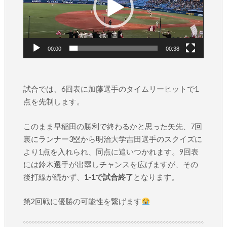
ー
ヤ
ー
00:00
00:38
試合では、6回表に加藤選手のタイムリーヒットで1
点を先制します。
このまま早稲田の勝利で終わるかと思った矢先、7回
裏にランナー3塁から明治大学吉田選手のスクイズに
より1点を入れられ、同点に追いつかれます。9回表
には鈴木選手が出塁しチャンスを広げますが、その
後打線が続かず、
1-1で試合終了
となります。
第2回戦に優勝の可能性を繋げます