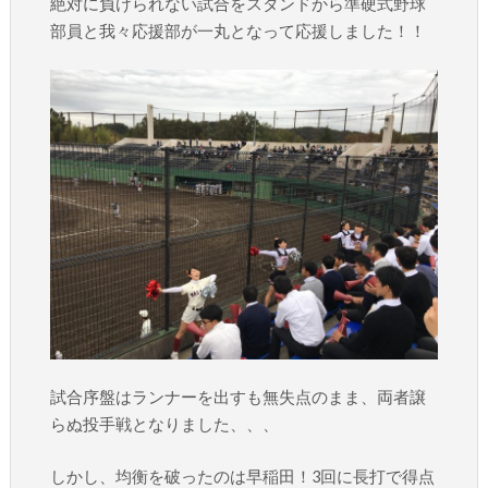
絶対に負けられない試合をスタンドから準硬式野球
部員と我々応援部が一丸となって応援しました！！
試合序盤はランナーを出すも無失点のまま、両者譲
らぬ投手戦となりました、、、
しかし、均衡を破ったのは早稲田！3回に長打で得点