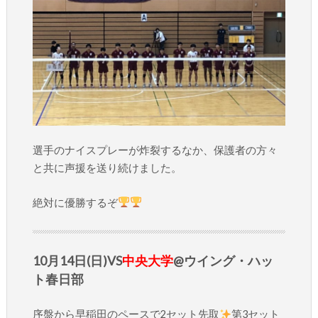
選手のナイスプレーが炸裂するなか、保護者の方々
と共に声援を送り続けました。
絶対に優勝するぞ
10月14日(日)VS
中央大学
@ウイング・ハッ
ト春日部
序盤から早稲田のペースで2セット先取
第3セット