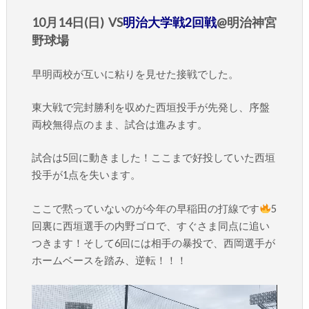
10月14日(日) VS
明治大学戦2回戦
@明治神宮
野球場
早明両校が互いに粘りを見せた接戦でした。
東大戦で完封勝利を収めた西垣投手が先発し、序盤
両校無得点のまま、試合は進みます。
試合は5回に動きました！ここまで好投していた西垣
投手が1点を失います。
ここで黙っていないのが今年の早稲田の打線です
5
回裏に西垣選手の内野ゴロで、すぐさま同点に追い
つきます！そして6回には相手の暴投で、西岡選手が
ホームベースを踏み、逆転！！！
動
画