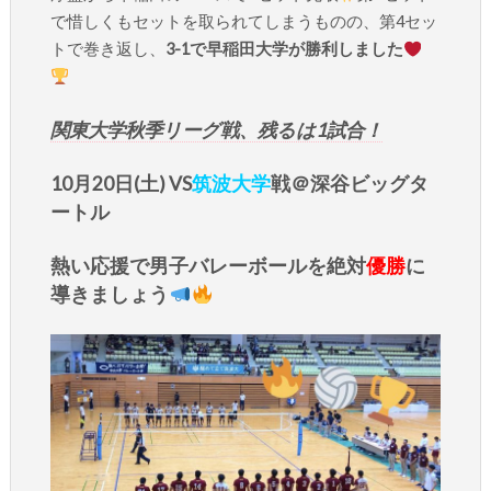
で惜しくもセットを取られてしまうものの、第4セッ
トで巻き返し、
3-1で早稲田大学が勝利しました
関東大学秋季リーグ戦、残るは1試合！
10月20日(土) VS
筑波大学
戦＠深谷ビッグタ
ートル
熱い応援で男子バレーボールを絶対
優勝
に
導きましょう