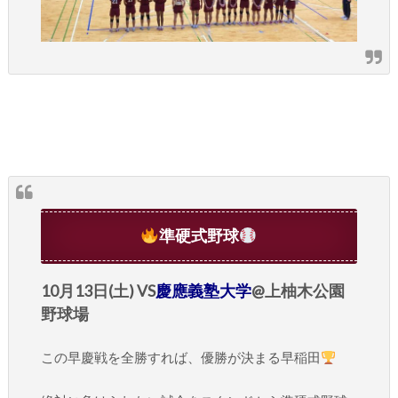
準硬式野球
10月13日(土) VS
慶應義塾大学
@上柚木公園
野球場
この早慶戦を全勝すれば、優勝が決まる早稲田