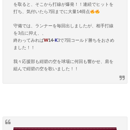
を取ると、そこから打線が爆発！！連続でヒットを
打ち、気付いたら7回までに大量14得点
守備では、ランナーを毎回出しましたが、相手打線
を3点に抑え、、
終わってみれば
W
14-
K
3で7回コールド勝ちをおさめ
ました！！
我々応援部も紺碧の空を球場に何回も響かせ、肩を
組んで紺碧の空を歌いました！！