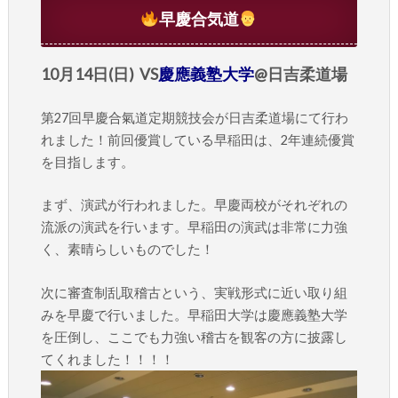
早慶合気道
10月14日(日) VS
慶應義塾大学
@日吉柔道場
第27回早慶合氣道定期競技会が日吉柔道場にて行わ
れました！前回優賞している早稲田は、2年連続優賞
を目指します。
まず、演武が行われました。早慶両校がそれぞれの
流派の演武を行います。早稲田の演武は非常に力強
く、素晴らしいものでした！
次に審査制乱取稽古という、実戦形式に近い取り組
みを早慶で行いました。早稲田大学は慶應義塾大学
を圧倒し、ここでも力強い稽古を観客の方に披露し
てくれました！！！！