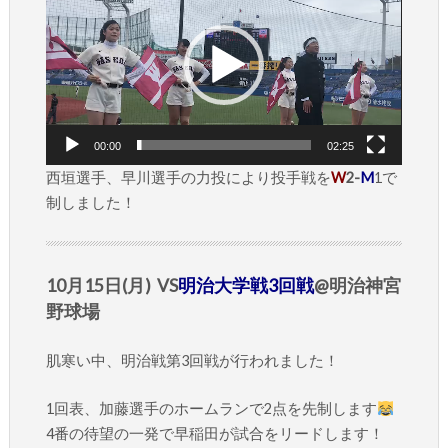
プ
レ
ー
ヤ
ー
00:00
02:25
西垣選手、早川選手の力投により投手戦を
W
2-
M
1で
制しました！
10月15日(月) VS
明治大学戦3回戦
@明治神宮
野球場
肌寒い中、明治戦第3回戦が行われました！
1回表、加藤選手のホームランで2点を先制します
4番の待望の一発で早稲田が試合をリードします！