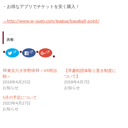
・お得なアプリでチケットを安く購入！
→http://www.w-ouen.com/league/baseball-point/
共有:
ク
F
ク
リ
a
リ
ッ
c
ッ
ク
e
ク
し
b
し
て
o
て
東京六大学野球
～VS明治
【早慶戦団体取り置き制度に
T
o
G
w
k
o
戦～
ついて】
i
で
o
2018年4月25日
2018年4月7日
t
共
g
t
有
l
お知らせ
お知らせ
e
す
e
r
る
+
で
に
で
5月の予定について
共
は
共
2023年4月27日
有
ク
有
(
リ
(
お知らせ
新
ッ
新
し
ク
し
い
し
い
ウ
て
ウ
ィ
く
ィ
ン
だ
ン