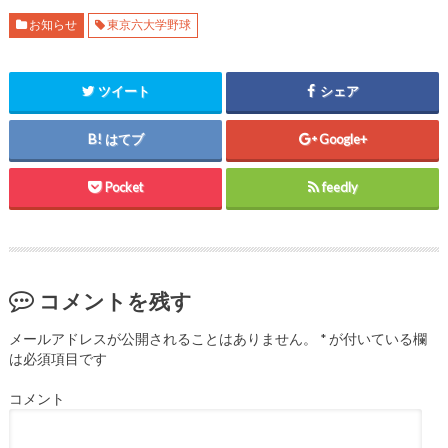
ド
さ
ド
ウ
い
ウ
お知らせ
東京六大学野球
で
(
で
開
新
開
き
し
き
ま
い
ま
す
ウ
す
ツイート
シェア
)
ィ
)
ン
ド
ウ
はてブ
Google+
で
開
き
ま
Pocket
feedly
す
)
コメントを残す
メールアドレスが公開されることはありません。
*
が付いている欄
は必須項目です
コメント