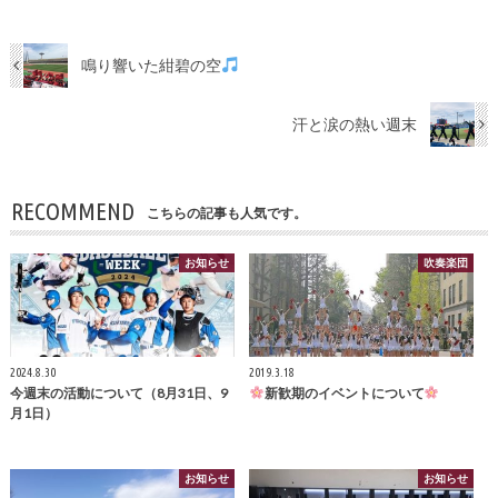
鳴り響いた紺碧の空
汗と涙の熱い週末
RECOMMEND
こちらの記事も人気です。
お知らせ
吹奏楽団
2024.8.30
2019.3.18
今週末の活動について（8月31日、9
新歓期のイベントについて
月1日）
お知らせ
お知らせ