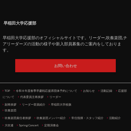
早稲田大学応援部
早稲田大学応援部のオフィシャルサイトです。リーダー,吹奏楽団,チ
アリーダーズの活動の様子や新入部員募集のご案内をしておりま
す。
お問い合わせ
TOP
令和８年度春季早慶戦応援席団体予約について
お知らせ
活動記録
応援部
について
代表委員主将挨拶
リーダー
副将挨拶
リーダー部員紹介
早稲田大学校旗
吹奏楽団
吹奏楽団責任者挨拶
吹奏楽団メンバー紹介
常任指揮・スタッフ紹介
活動紹介
大吹連
Spring Concert
定期演奏会