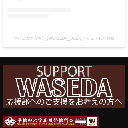
早稲田大学応援部(@WASEDA_OUEN)がシェアした投稿