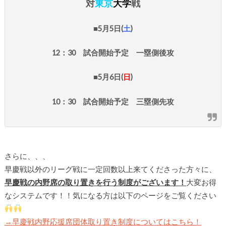
対
東京
大学
戦
■5
月5日(
土
)
12：30 試合開始予定 一塁側後攻
■5月6
日(
日
)
10：30 試合開始予定 三塁側先攻
さらに、、、
早慶戦以外のリーグ戦に一定回数以上来てくださった方々に、
早慶戦の内野席の取り置きを行う制度がございます！
大変お得
なシステムです！！気になる方は以下のページをご覧ください
→早慶戦内野応援席団体取り置き制度についてはこちら！