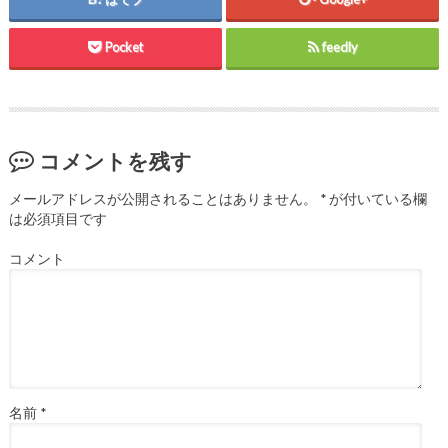
で
開
き
ま
Pocket
feedly
す
)
コメントを残す
メールアドレスが公開されることはありません。
*
が付いている欄
は必須項目です
コメント
名前
*