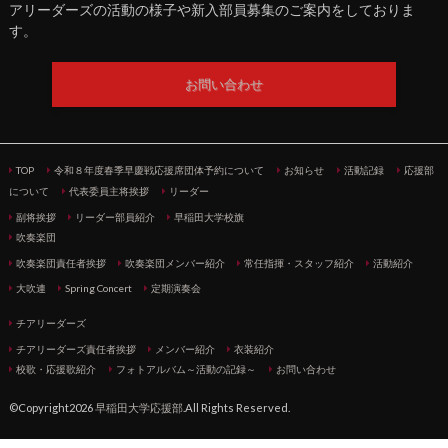
アリーダーズの活動の様子や新入部員募集のご案内をしておりま
す。
お問い合わせ
TOP
令和８年度春季早慶戦応援席団体予約について
お知らせ
活動記録
応援部
について
代表委員主将挨拶
リーダー
副将挨拶
リーダー部員紹介
早稲田大学校旗
吹奏楽団
吹奏楽団責任者挨拶
吹奏楽団メンバー紹介
常任指揮・スタッフ紹介
活動紹介
大吹連
Spring Concert
定期演奏会
チアリーダーズ
チアリーダーズ責任者挨拶
メンバー紹介
衣装紹介
校歌・応援歌紹介
フォトアルバム～活動の記録～
お問い合わせ
©Copyright2026
早稲田大学応援部
.All Rights Reserved.