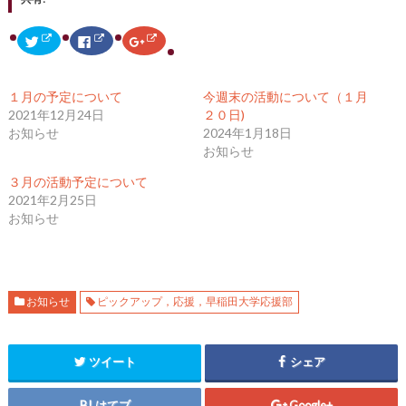
ク
F
ク
リ
a
リ
ッ
c
ッ
ク
e
ク
し
b
し
て
o
て
１月の予定について
今週末の活動について（１月
T
o
G
w
k
o
2021年12月24日
２０日)
i
で
o
お知らせ
2024年1月18日
t
共
g
t
有
l
お知らせ
e
す
e
r
る
+
で
に
で
３月の活動予定について
共
は
共
2021年2月25日
有
ク
有
(
リ
(
お知らせ
新
ッ
新
し
ク
し
い
し
い
ウ
て
ウ
ィ
く
ィ
ン
だ
ン
ド
さ
ド
ウ
い
ウ
お知らせ
ピックアップ，応援，早稲田大学応援部
で
(
で
開
新
開
き
し
き
ま
い
ま
す
ウ
す
ツイート
シェア
)
ィ
)
ン
ド
ウ
はてブ
Google+