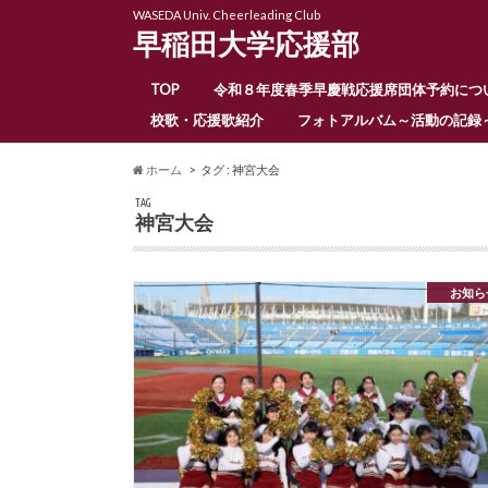
WASEDA Univ. Cheerleading Club
早稲田大学応援部
TOP
令和８年度春季早慶戦応援席団体予約につ
校歌・応援歌紹介
フォトアルバム～活動の記録
ホーム
タグ : 神宮大会
TAG
神宮大会
お知ら