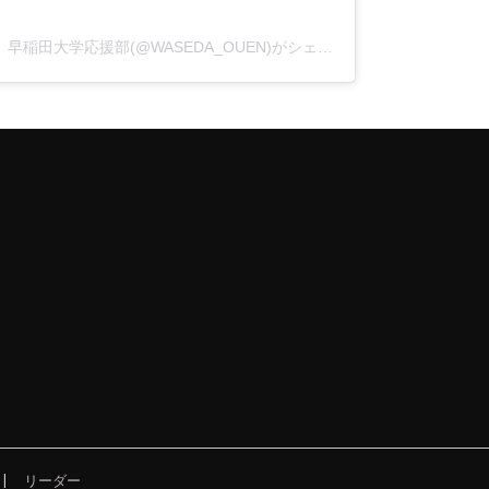
早稲田大学応援部(@WASEDA_OUEN)がシェアした投稿
リーダー