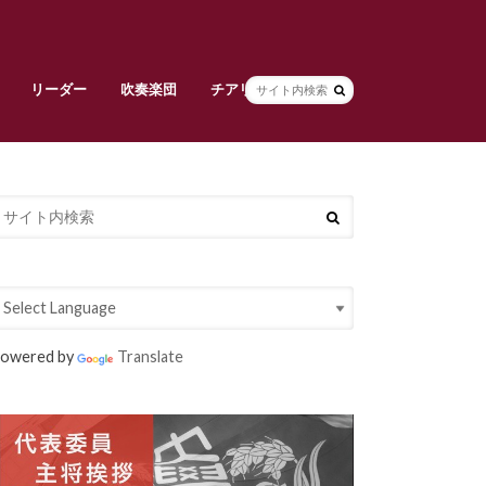
リーダー
吹奏楽団
チアリーダーズ
副将挨拶
リーダー部員紹介
早稲田大学校旗
吹奏楽団責任者挨拶
吹奏楽団メンバー紹介
常任指揮・スタッフ紹介
活動紹介
チアリーダーズ責任者挨拶
メンバー紹介
衣装紹介
大吹連
Spring Concert
定期演奏会
owered by
Translate