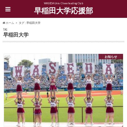
WASEDA Univ. Cheerleading Club
早稲田大学応援部
ホーム
タグ : 早稲田大学
TAG
早稲田大学
お知らせ