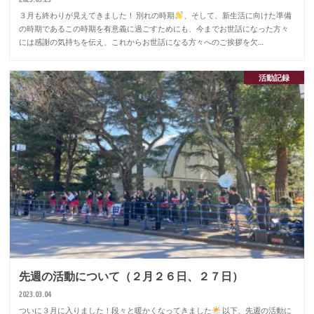
３月も終わりが見えてきました！ 別れの時期
、そして、新生活に向けた準備
の時期であるこの時期を有意義に過ごすためにも、今までお世話になった方々
には感謝の気持ちを伝え、これからお世話になる方々へのご挨拶を欠…
活動記録
先週の活動について（２月２６日、２７日）
2023.03.04
ついに３月に入りました！段々と暖かくなってきました
以下、先週の活動に