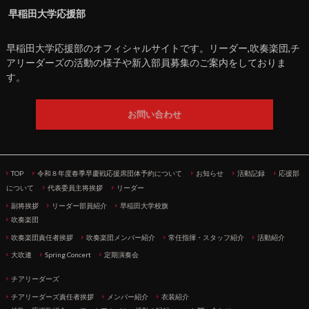
早稲田大学応援部
早稲田大学応援部のオフィシャルサイトです。リーダー,吹奏楽団,チ
アリーダーズの活動の様子や新入部員募集のご案内をしておりま
す。
お問い合わせ
TOP
令和８年度春季早慶戦応援席団体予約について
お知らせ
活動記録
応援部
について
代表委員主将挨拶
リーダー
副将挨拶
リーダー部員紹介
早稲田大学校旗
吹奏楽団
吹奏楽団責任者挨拶
吹奏楽団メンバー紹介
常任指揮・スタッフ紹介
活動紹介
大吹連
Spring Concert
定期演奏会
チアリーダーズ
チアリーダーズ責任者挨拶
メンバー紹介
衣装紹介