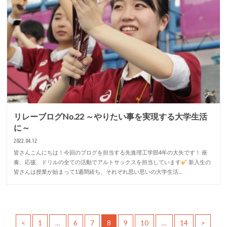
リレーブログNo.22 ～やりたい事を実現する大学生活
に～
2022.04.12
皆さんこんにちは！今回のブログを担当する先進理工学部4年の大矢です！ 座
奏、応援、ドリルの全ての活動でアルトサックスを担当しています
新入生の
皆さんは授業が始まって1週間経ち、それぞれ思い思いの大学生活…
<
1
…
6
7
8
9
10
…
14
>