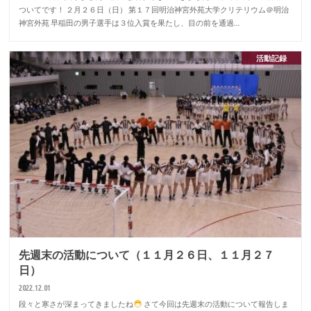
ついてです！ ２月２６日（日） 第１７回明治神宮外苑大学クリテリウム＠明治
神宮外苑 早稲田の男子選手は３位入賞を果たし、目の前を通過…
活動記録
先週末の活動について（１１月２６日、１１月２７
日）
2022.12.01
段々と寒さが深まってきましたね
さて今回は先週末の活動について報告しま