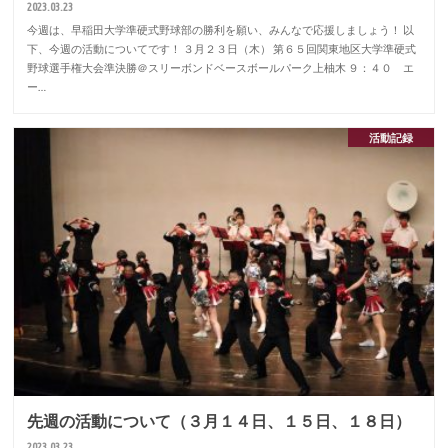
2023.03.23
今週は、早稲田大学準硬式野球部の勝利を願い、みんなで応援しましょう！ 以
下、今週の活動についてです！ ３月２３日（木） 第６５回関東地区大学準硬式
野球選手権大会準決勝＠スリーボンドベースボールパーク上柚木 ９：４０ エ
ー…
活動記録
先週の活動について（３月１４日、１５日、１８日）
2023.03.23