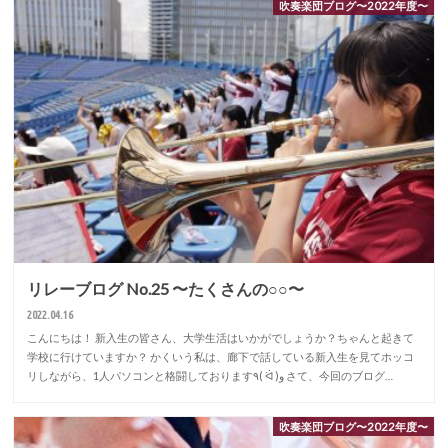
吹奏楽団ブログ〜2022年度〜
リレーブログ No.25 〜たくさんの○○〜
2022.04.16
こんにちは！ 新入生の皆さん、大学生活はいかがでしょうか？ちゃんと起きて
学校に行けていますか？ かくいう私は、廊下で話している新入生を見てホッコ
リしながら、1人パソコンと格闘しております٩( ᐛ )و さて、今回のブログ…
吹奏楽団ブログ〜2022年度〜