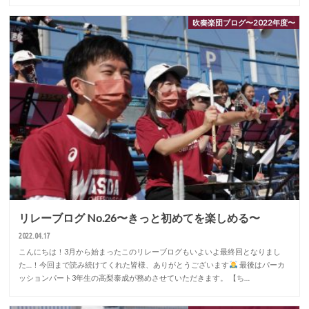
吹奏楽団ブログ〜2022年度〜
リレーブログ No.26〜きっと初めてを楽しめる〜
2022.04.17
こんにちは！3月から始まったこのリレーブログもいよいよ最終回となりまし
た…！今回まで読み続けてくれた皆様、ありがとうございます
最後はパーカ
ッションパート3年生の高梨泰成が務めさせていただきます。 【ち…