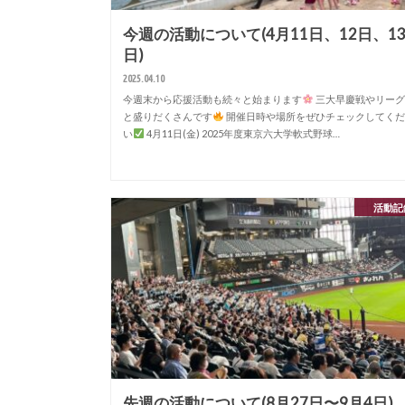
今週の活動について(4月11日、12日、1
日)
2025.04.10
今週末から応援活動も続々と始まります
三大早慶戦やリーグ
と盛りだくさんです
開催日時や場所をぜひチェックしてくだ
い
4月11日(金) 2025年度東京六大学軟式野球…
活動記
先週の活動について(8月27日〜9月4日)