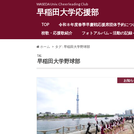
WASEDA Univ. Cheerleading Club
早稲田大学応援部
TOP
令和８年度春季早慶戦応援席団体予約につ
校歌・応援歌紹介
フォトアルバム～活動の記録
ホーム
タグ : 早稲田大学野球部
TAG
早稲田大学野球部
お知ら