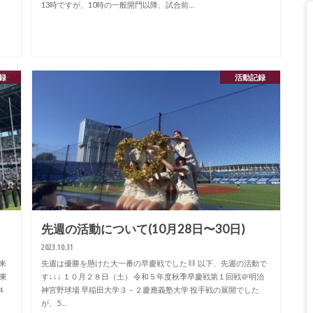
13時ですが、10時の一般開門以降、試合前…
録
活動記録
先週の活動について(10月28日〜30日)
2023.10.31
来
先週は優勝を懸けた大一番の早慶戦でした
以下、先週の活動で
関東
す↓↓↓ １０月２８日（土） 令和５年度秋季早慶戦第１回戦＠明治
４
神宮野球場 早稲田大学３－２慶應義塾大学 投手戦の展開でした
が、5…