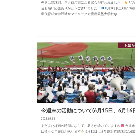
先週は野球部、ラクロス部による試合が行われました！
どの
合も熱い応援ありがとうございました！
8月10日(土) 第10回
世代育成大学野球サマーリーグ対慶應義塾大学戦@…
お知ら
今週末の活動について(6月15日、6月16日
2024.06.14
まだまだ梅雨の時期にならず、暑さが続いていますね
今週末
は様々な早慶戦があります
6月15日(土) 早慶対抗庭球試合@