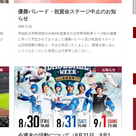
3
優勝パレード・祝賀会ステージ中止のお知
らせ
2024.11.22
戦
早稲田大学野球部の令和6年度東京六大学野球秋季リーグ戦の優勝
さ
に伴って予定されておりました優勝パレード及び祝賀会ステージ
は日程調整の都合上、中止が決定いたしました。 開催を楽しみに
してくださっていた皆様には大変申し訳ござい…
録
お知らせ
今週末の活動について（8月31日、9月1