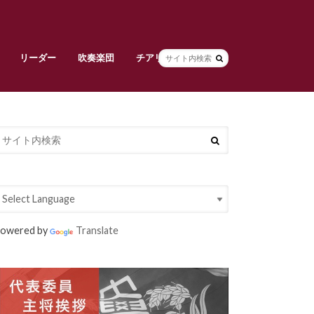
リーダー
吹奏楽団
チアリーダーズ
副将挨拶
リーダー部員紹介
早稲田大学校旗
吹奏楽団責任者挨拶
吹奏楽団メンバー紹介
常任指揮・スタッフ紹介
活動紹介
チアリーダーズ責任者挨拶
メンバー紹介
衣装紹介
大吹連
Spring Concert
定期演奏会
owered by
Translate