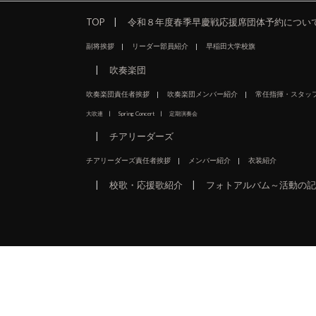
TOP
令和８年度春季早慶戦応援席団体予約につい
副将挨拶
リーダー部員紹介
早稲田大学校旗
吹奏楽団
吹奏楽団責任者挨拶
吹奏楽団メンバー紹介
常任指揮・スタッ
大吹連
Spring Concert
定期演奏会
チアリーダーズ
チアリーダーズ責任者挨拶
メンバー紹介
衣装紹介
校歌・応援歌紹介
フォトアルバム～活動の記