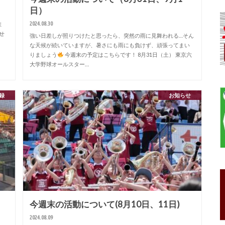
日）
2024.08.30
ま
せ
強い日差しが照りつけたと思ったら、突然の雨に見舞われる…そん
な天候が続いていますが、暑さにも雨にも負けず、頑張ってまい
りましょう
今週末の予定はこちらです！ 8月31日（土） 東京六
大学野球オールスター…
録
お知らせ
今週末の活動について(8月10日、11日)
2024.08.09