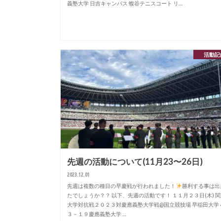
義塾大学 日吉キャンパス 蝮谷テニスコート リ…
活動記
先週の活動について(11月23〜26日)
2023.12.01
先週は複数の種目の早慶戦が行われました！
勝利する事は出
たでしょうか？？ 以下、先週の活動です！ １１月２３日(木) 
大学対抗戦２０２３対慶應義塾大学戦@国立競技場 早稲田大学
３－１９慶應義塾大学 …