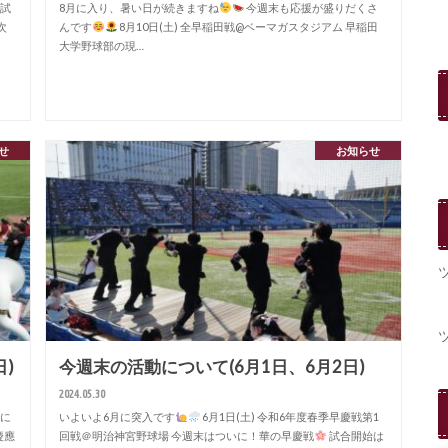
試
8月に入り、暑い日が続きますね
今週末も応援が盛りだくさ
次
んです
8月10日(土) 全早稲田戦@ベーマガスタジアム 早稲田
大学野球部の現…
せ
お知らせ
)
今週末の活動について(6月1日、6月2日)
2024.05.30
に
いよいよ6月に突入です
6月1日(土) 令和6年度春季早慶戦第1
慶應
回戦＠明治神宮野球場 今週末はついに！華の早慶戦
試合開始は